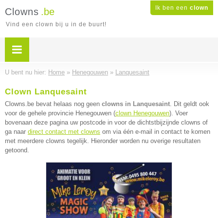
Ik ben een
clown
Clowns
.be
Vind een clown bij u in de buurt!
U bent nu hier:
Home
»
Henegouwen
»
Lanquesaint
Clown Lanquesaint
Clowns.be bevat helaas nog geen
clowns in Lanquesaint
. Dit geldt ook
voor de gehele provincie Henegouwen (
clown Henegouwen
). Voer
bovenaan deze pagina uw postcode in voor de dichtstbijzijnde clowns of
ga naar
direct contact met clowns
om via één e-mail in contact te komen
met meerdere clowns tegelijk. Hieronder worden nu overige resultaten
getoond.