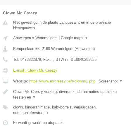
Clown Mr. Creezy
Niet gevestigd in de plaats Lanquesaint en in de provincie
Henegouwen.
Antwerpen
»
Wommelgem
|
Google maps
▼
Kempenlaan 66
,
2160
Wommelgem
(
Antwerpen
)
Tel:
0478822879
, Fax:
-
, BTW-nr:
BE0840295855
E-mail › Clown Mr. Creezy
Website:
https://www.mrcreezy.be/r/clowns1.php
|
Screenshot
▼
Clown Mr. Creezy verzorgt diverse kinderanimaties op talrijke
feesten en
▼
clown, kinderanimatie, babyborrels, verjaardagen,
communiefeesten,
▼
Er wordt gewerkt op afspraak.