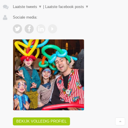
Laatste tweets
▼
|
Laatste facebook posts
▼
Sociale media:
BEKIJK VOLLEDIG PROFIEL