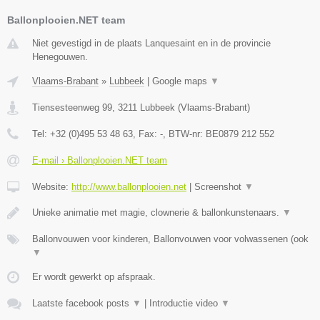
Ballonplooien.NET team
Niet gevestigd in de plaats Lanquesaint en in de provincie
Henegouwen.
Vlaams-Brabant
»
Lubbeek
|
Google maps
▼
Tiensesteenweg 99
,
3211
Lubbeek
(
Vlaams-Brabant
)
Tel:
+32 (0)495 53 48 63
, Fax:
-
, BTW-nr:
BE0879 212 552
E-mail › Ballonplooien.NET team
Website:
http://www.ballonplooien.net
|
Screenshot
▼
Unieke animatie met magie, clownerie & ballonkunstenaars.
▼
Ballonvouwen voor kinderen, Ballonvouwen voor volwassenen (ook
▼
Er wordt gewerkt op afspraak.
Laatste facebook posts
▼
|
Introductie video
▼