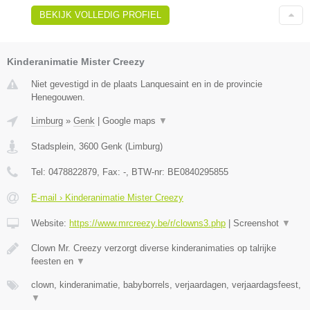
BEKIJK VOLLEDIG PROFIEL
Kinderanimatie Mister Creezy
Niet gevestigd in de plaats Lanquesaint en in de provincie
Henegouwen.
Limburg
»
Genk
|
Google maps
▼
Stadsplein
,
3600
Genk
(
Limburg
)
Tel:
0478822879
, Fax:
-
, BTW-nr:
BE0840295855
E-mail › Kinderanimatie Mister Creezy
Website:
https://www.mrcreezy.be/r/clowns3.php
|
Screenshot
▼
Clown Mr. Creezy verzorgt diverse kinderanimaties op talrijke
feesten en
▼
clown, kinderanimatie, babyborrels, verjaardagen, verjaardagsfeest,
▼