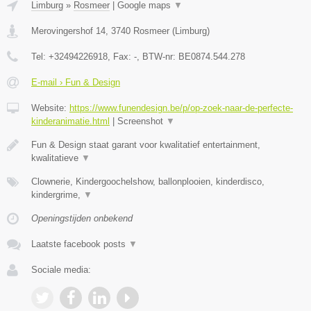
Limburg
»
Rosmeer
|
Google maps
▼
Merovingershof 14
,
3740
Rosmeer
(
Limburg
)
Tel:
+32494226918
, Fax:
-
, BTW-nr:
BE0874.544.278
E-mail › Fun & Design
Website:
https://www.funendesign.be/p/op-zoek-naar-de-perfecte-
kinderanimatie.html
|
Screenshot
▼
Fun & Design staat garant voor kwalitatief entertainment,
kwalitatieve
▼
Clownerie, Kindergoochelshow, ballonplooien, kinderdisco,
kindergrime,
▼
Openingstijden onbekend
Laatste facebook posts
▼
Sociale media: