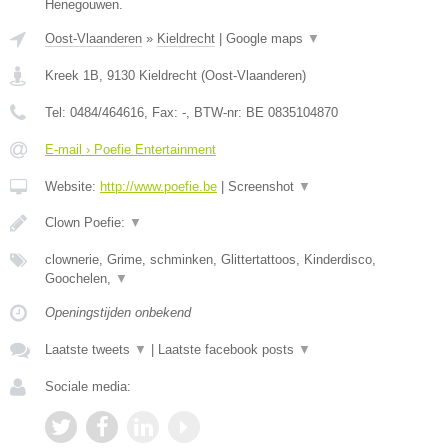
Henegouwen.
Oost-Vlaanderen
»
Kieldrecht
|
Google maps
▼
Kreek 1B
,
9130
Kieldrecht
(
Oost-Vlaanderen
)
Tel:
0484/464616
, Fax:
-
, BTW-nr:
BE 0835104870
E-mail › Poefie Entertainment
Website:
http://www.poefie.be
|
Screenshot
▼
Clown Poefie:
▼
clownerie, Grime, schminken, Glittertattoos, Kinderdisco,
Goochelen,
▼
Openingstijden onbekend
Laatste tweets
▼
|
Laatste facebook posts
▼
Sociale media: