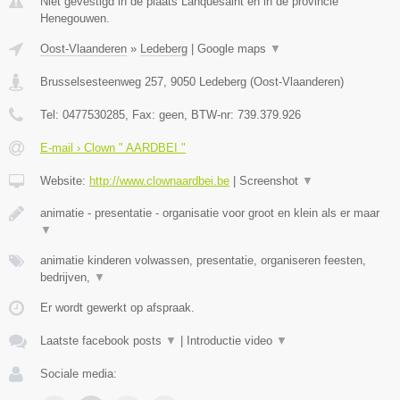
Niet gevestigd in de plaats Lanquesaint en in de provincie
Henegouwen.
Oost-Vlaanderen
»
Ledeberg
|
Google maps
▼
Brusselsesteenweg 257
,
9050
Ledeberg
(
Oost-Vlaanderen
)
Tel:
0477530285
, Fax:
geen
, BTW-nr:
739.379.926
E-mail › Clown " AARDBEI "
Website:
http://www.clownaardbei.be
|
Screenshot
▼
animatie - presentatie - organisatie voor groot en klein als er maar
▼
animatie kinderen volwassen, presentatie, organiseren feesten,
bedrijven,
▼
Er wordt gewerkt op afspraak.
Laatste facebook posts
▼
|
Introductie video
▼
Sociale media: