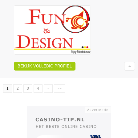
BEKIJK VOLLEDIG PROFIEL
1
2
3
4
»
»»