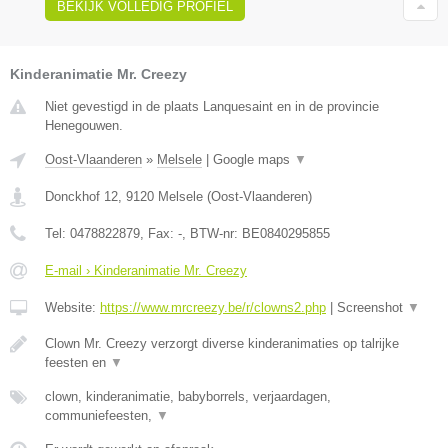
BEKIJK VOLLEDIG PROFIEL
Kinderanimatie Mr. Creezy
Niet gevestigd in de plaats Lanquesaint en in de provincie
Henegouwen.
Oost-Vlaanderen
»
Melsele
|
Google maps
▼
Donckhof 12
,
9120
Melsele
(
Oost-Vlaanderen
)
Tel:
0478822879
, Fax:
-
, BTW-nr:
BE0840295855
E-mail › Kinderanimatie Mr. Creezy
Website:
https://www.mrcreezy.be/r/clowns2.php
|
Screenshot
▼
Clown Mr. Creezy verzorgt diverse kinderanimaties op talrijke
feesten en
▼
clown, kinderanimatie, babyborrels, verjaardagen,
communiefeesten,
▼