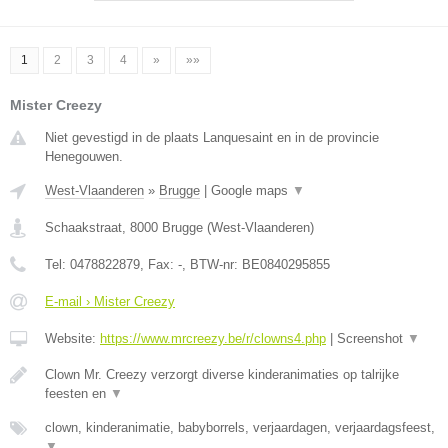
1
2
3
4
»
»»
Mister Creezy
Niet gevestigd in de plaats Lanquesaint en in de provincie
Henegouwen.
West-Vlaanderen
»
Brugge
|
Google maps
▼
Schaakstraat
,
8000
Brugge
(
West-Vlaanderen
)
Tel:
0478822879
, Fax:
-
, BTW-nr:
BE0840295855
E-mail › Mister Creezy
Website:
https://www.mrcreezy.be/r/clowns4.php
|
Screenshot
▼
Clown Mr. Creezy verzorgt diverse kinderanimaties op talrijke
feesten en
▼
clown, kinderanimatie, babyborrels, verjaardagen, verjaardagsfeest,
▼