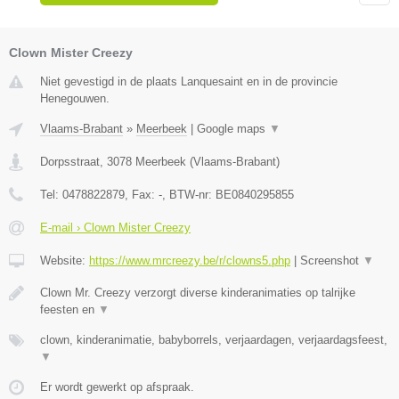
Clown Mister Creezy
Niet gevestigd in de plaats Lanquesaint en in de provincie
Henegouwen.
Vlaams-Brabant
»
Meerbeek
|
Google maps
▼
Dorpsstraat
,
3078
Meerbeek
(
Vlaams-Brabant
)
Tel:
0478822879
, Fax:
-
, BTW-nr:
BE0840295855
E-mail › Clown Mister Creezy
Website:
https://www.mrcreezy.be/r/clowns5.php
|
Screenshot
▼
Clown Mr. Creezy verzorgt diverse kinderanimaties op talrijke
feesten en
▼
clown, kinderanimatie, babyborrels, verjaardagen, verjaardagsfeest,
▼
Er wordt gewerkt op afspraak.