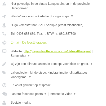
Niet gevestigd in de plaats Lanquesaint en in de provincie
Henegouwen.
West-Vlaanderen
»
Aartrijke
|
Google maps
▼
Hugo verrieststraat
,
8211
Aartrijke
(
West-Vlaanderen
)
Tel:
0495 655 669
, Fax:
-
, BTW-nr:
0891857590
E-mail › De feesttherapeut
Website:
http://jurgendewitte.wixsite.com/defeesttherapeut
|
Screenshot
▼
wij zijn een allround animatie concept voor klein en groot.
▼
ballonplooien, kinderdisco, kinderanimatie, glitterttattoos,
kindergrime,
▼
Er wordt gewerkt op afspraak.
Laatste facebook posts
▼
|
Introductie video
▼
Sociale media: