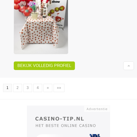
BEKIJK VOLLEDIG PROFIEL
1
2
3
4
»
»»