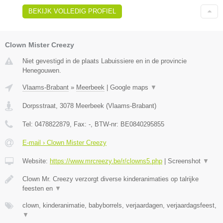
BEKIJK VOLLEDIG PROFIEL
Clown Mister Creezy
Niet gevestigd in de plaats Labuissiere en in de provincie
Henegouwen.
Vlaams-Brabant
»
Meerbeek
|
Google maps
▼
Dorpsstraat
,
3078
Meerbeek
(
Vlaams-Brabant
)
Tel:
0478822879
, Fax:
-
, BTW-nr:
BE0840295855
E-mail › Clown Mister Creezy
Website:
https://www.mrcreezy.be/r/clowns5.php
|
Screenshot
▼
Clown Mr. Creezy verzorgt diverse kinderanimaties op talrijke
feesten en
▼
clown, kinderanimatie, babyborrels, verjaardagen, verjaardagsfeest,
▼