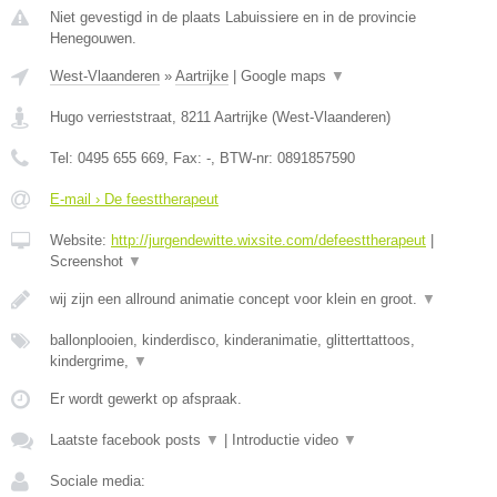
Niet gevestigd in de plaats Labuissiere en in de provincie
Henegouwen.
West-Vlaanderen
»
Aartrijke
|
Google maps
▼
Hugo verrieststraat
,
8211
Aartrijke
(
West-Vlaanderen
)
Tel:
0495 655 669
, Fax:
-
, BTW-nr:
0891857590
E-mail › De feesttherapeut
Website:
http://jurgendewitte.wixsite.com/defeesttherapeut
|
Screenshot
▼
wij zijn een allround animatie concept voor klein en groot.
▼
ballonplooien, kinderdisco, kinderanimatie, glitterttattoos,
kindergrime,
▼
Er wordt gewerkt op afspraak.
Laatste facebook posts
▼
|
Introductie video
▼
Sociale media: