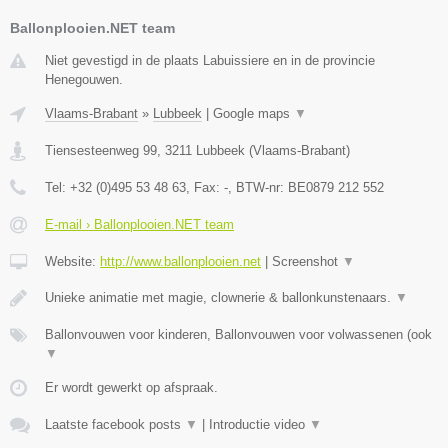
Ballonplooien.NET team
Niet gevestigd in de plaats Labuissiere en in de provincie
Henegouwen.
Vlaams-Brabant
»
Lubbeek
|
Google maps
▼
Tiensesteenweg 99
,
3211
Lubbeek
(
Vlaams-Brabant
)
Tel:
+32 (0)495 53 48 63
, Fax:
-
, BTW-nr:
BE0879 212 552
E-mail › Ballonplooien.NET team
Website:
http://www.ballonplooien.net
|
Screenshot
▼
Unieke animatie met magie, clownerie & ballonkunstenaars.
▼
Ballonvouwen voor kinderen, Ballonvouwen voor volwassenen (ook
▼
Er wordt gewerkt op afspraak.
Laatste facebook posts
▼
|
Introductie video
▼