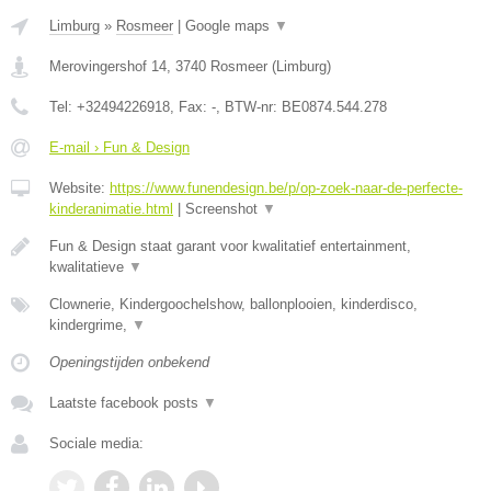
Limburg
»
Rosmeer
|
Google maps
▼
Merovingershof 14
,
3740
Rosmeer
(
Limburg
)
Tel:
+32494226918
, Fax:
-
, BTW-nr:
BE0874.544.278
E-mail › Fun & Design
Website:
https://www.funendesign.be/p/op-zoek-naar-de-perfecte-
kinderanimatie.html
|
Screenshot
▼
Fun & Design staat garant voor kwalitatief entertainment,
kwalitatieve
▼
Clownerie, Kindergoochelshow, ballonplooien, kinderdisco,
kindergrime,
▼
Openingstijden onbekend
Laatste facebook posts
▼
Sociale media: