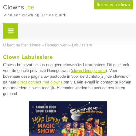
Ik ben een
clown
Clowns
.be
Vind een clown bij u in de buurt!
U bent nu hier:
Home
»
Henegouwen
»
Labuissiere
Clown Labuissiere
Clowns.be bevat helaas nog geen
clowns in Labuissiere
. Dit geldt ook
voor de gehele provincie Henegouwen (
clown Henegouwen
). Voer
bovenaan deze pagina uw postcode in voor de dichtstbijzijnde clowns of
ga naar
direct contact met clowns
om via één e-mail in contact te komen
met meerdere clowns tegelijk. Hieronder worden nu overige resultaten
getoond.