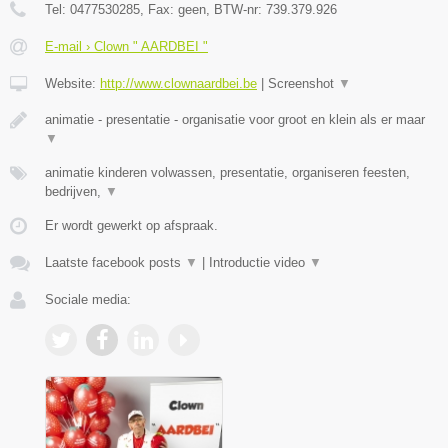
Tel:
0477530285
, Fax:
geen
, BTW-nr:
739.379.926
E-mail › Clown " AARDBEI "
Website:
http://www.clownaardbei.be
|
Screenshot
▼
animatie - presentatie - organisatie voor groot en klein als er maar
▼
animatie kinderen volwassen, presentatie, organiseren feesten,
bedrijven,
▼
Er wordt gewerkt op afspraak.
Laatste facebook posts
▼
|
Introductie video
▼
Sociale media: