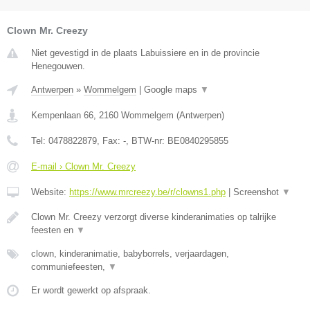
Clown Mr. Creezy
Niet gevestigd in de plaats Labuissiere en in de provincie
Henegouwen.
Antwerpen
»
Wommelgem
|
Google maps
▼
Kempenlaan 66
,
2160
Wommelgem
(
Antwerpen
)
Tel:
0478822879
, Fax:
-
, BTW-nr:
BE0840295855
E-mail › Clown Mr. Creezy
Website:
https://www.mrcreezy.be/r/clowns1.php
|
Screenshot
▼
Clown Mr. Creezy verzorgt diverse kinderanimaties op talrijke
feesten en
▼
clown, kinderanimatie, babyborrels, verjaardagen,
communiefeesten,
▼
Er wordt gewerkt op afspraak.