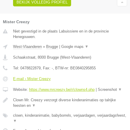
BEKIJK VOLLEDIG PROFIEL
Mister Creezy
Niet gevestigd in de plaats Labuissiere en in de provincie
Henegouwen.
West-Vlaanderen
»
Brugge
|
Google maps
▼
Schaakstraat
,
8000
Brugge
(
West-Vlaanderen
)
Tel:
0478822879
, Fax:
-
, BTW-nr:
BE0840295855
E-mail › Mister Creezy
Website:
https://www.mrcreezy.be/r/clowns4.php
|
Screenshot
▼
Clown Mr. Creezy verzorgt diverse kinderanimaties op talrijke
feesten en
▼
clown, kinderanimatie, babyborrels, verjaardagen, verjaardagsfeest,
▼