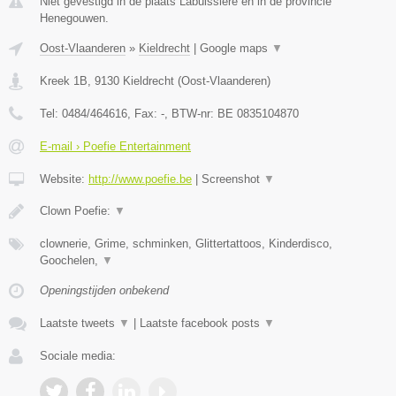
Niet gevestigd in de plaats Labuissiere en in de provincie
Henegouwen.
Oost-Vlaanderen
»
Kieldrecht
|
Google maps
▼
Kreek 1B
,
9130
Kieldrecht
(
Oost-Vlaanderen
)
Tel:
0484/464616
, Fax:
-
, BTW-nr:
BE 0835104870
E-mail › Poefie Entertainment
Website:
http://www.poefie.be
|
Screenshot
▼
Clown Poefie:
▼
clownerie, Grime, schminken, Glittertattoos, Kinderdisco,
Goochelen,
▼
Openingstijden onbekend
Laatste tweets
▼
|
Laatste facebook posts
▼
Sociale media: