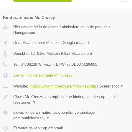
Kinderanimatie Mr. Creezy
Niet gevestigd in de plaats Labuissiere en in de provincie
Henegouwen.
Oost-Vlaanderen
»
Melsele
|
Google maps
▼
Donckhof 12
,
9120
Melsele
(
Oost-Vlaanderen
)
Tel:
0478822879
, Fax:
-
, BTW-nr:
BE0840295855
E-mail › Kinderanimatie Mr. Creezy
Website:
https://www.mrcreezy.be/r/clowns2.php
|
Screenshot
▼
Clown Mr. Creezy verzorgt diverse kinderanimaties op talrijke
feesten en
▼
clown, kinderanimatie, babyborrels, verjaardagen,
communiefeesten,
▼
Er wordt gewerkt op afspraak.