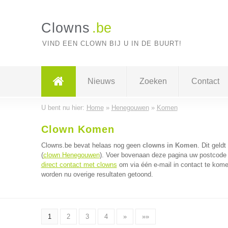
Clowns
.be
VIND EEN CLOWN BIJ U IN DE BUURT!
Nieuws
Zoeken
Contact
U bent nu hier:
Home
»
Henegouwen
»
Komen
Clown Komen
Clowns.be bevat helaas nog geen
clowns in Komen
. Dit geld
(
clown Henegouwen
). Voer bovenaan deze pagina uw postcode i
direct contact met clowns
om via één e-mail in contact te kome
worden nu overige resultaten getoond.
1
2
3
4
»
»»