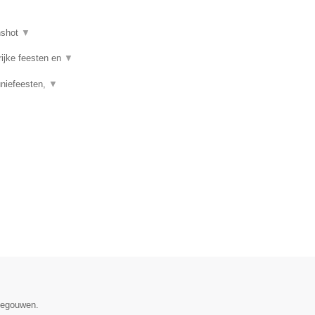
nshot
▼
rijke feesten en
▼
uniefeesten,
▼
enegouwen.