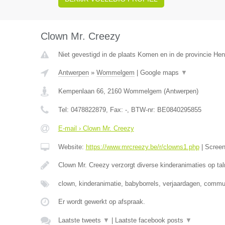
Clown Mr. Creezy
Niet gevestigd in de plaats Komen en in de provincie H
Antwerpen
»
Wommelgem
|
Google maps
▼
Kempenlaan 66
,
2160
Wommelgem
(
Antwerpen
)
Tel:
0478822879
, Fax:
-
, BTW-nr:
BE0840295855
E-mail › Clown Mr. Creezy
Website:
https://www.mrcreezy.be/r/clowns1.php
|
Scree
Clown Mr. Creezy verzorgt diverse kinderanimaties op tal
clown, kinderanimatie, babyborrels, verjaardagen, comm
Er wordt gewerkt op afspraak.
Laatste tweets
▼
|
Laatste facebook posts
▼