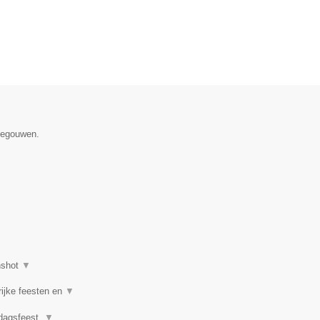
enegouwen.
nshot
▼
rijke feesten en
▼
rdagsfeest,
▼