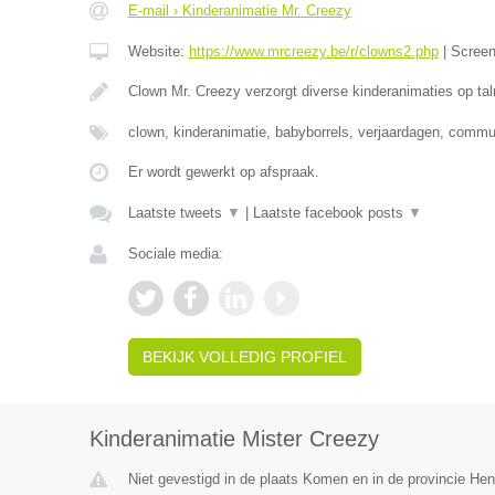
E-mail › Kinderanimatie Mr. Creezy
Website:
https://www.mrcreezy.be/r/clowns2.php
|
Scree
Clown Mr. Creezy verzorgt diverse kinderanimaties op tal
clown, kinderanimatie, babyborrels, verjaardagen, comm
Er wordt gewerkt op afspraak.
Laatste tweets
▼
|
Laatste facebook posts
▼
Sociale media:
BEKIJK VOLLEDIG PROFIEL
Kinderanimatie Mister Creezy
Niet gevestigd in de plaats Komen en in de provincie H