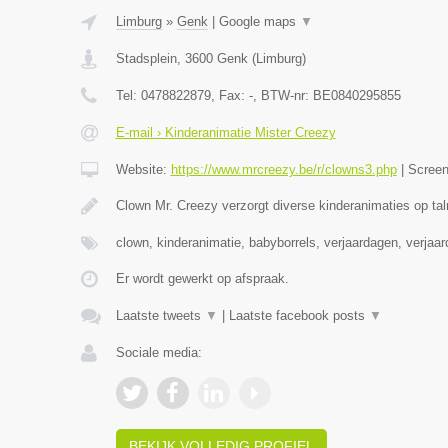
Limburg
»
Genk
|
Google maps
▼
Stadsplein
,
3600
Genk
(
Limburg
)
Tel:
0478822879
, Fax:
-
, BTW-nr:
BE0840295855
E-mail › Kinderanimatie Mister Creezy
Website:
https://www.mrcreezy.be/r/clowns3.php
|
Scree
Clown Mr. Creezy verzorgt diverse kinderanimaties op tal
clown, kinderanimatie, babyborrels, verjaardagen, verjaa
Er wordt gewerkt op afspraak.
Laatste tweets
▼
|
Laatste facebook posts
▼
Sociale media:
BEKIJK VOLLEDIG PROFIEL