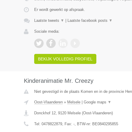
Er wordt gewerkt op afspraak.
Laatste tweets
▼
|
Laatste facebook posts
▼
Sociale media:
BEKIJK VOLLEDIG PROFIEL
Kinderanimatie Mr. Creezy
Niet gevestigd in de plaats Komen en in de provincie H
Oost-Vlaanderen
»
Melsele
|
Google maps
▼
Donckhof 12
,
9120
Melsele
(
Oost-Vlaanderen
)
Tel:
0478822879
, Fax:
-
, BTW-nr:
BE0840295855