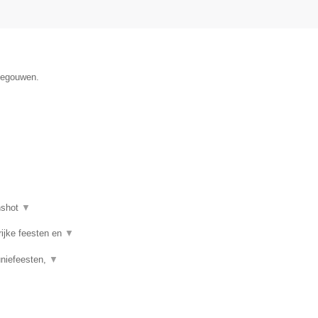
enegouwen.
nshot
▼
rijke feesten en
▼
uniefeesten,
▼