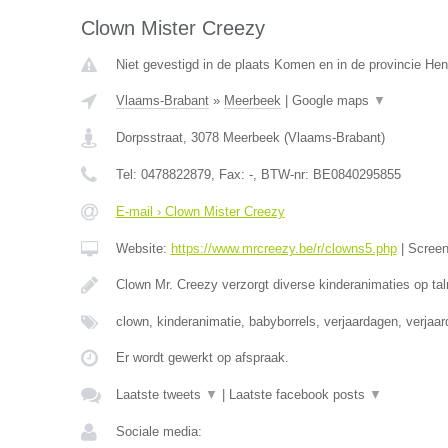
Clown Mister Creezy
Niet gevestigd in de plaats Komen en in de provincie H
Vlaams-Brabant
»
Meerbeek
|
Google maps
▼
Dorpsstraat
,
3078
Meerbeek
(
Vlaams-Brabant
)
Tel:
0478822879
, Fax:
-
, BTW-nr:
BE0840295855
E-mail › Clown Mister Creezy
Website:
https://www.mrcreezy.be/r/clowns5.php
|
Scree
Clown Mr. Creezy verzorgt diverse kinderanimaties op tal
clown, kinderanimatie, babyborrels, verjaardagen, verjaa
Er wordt gewerkt op afspraak.
Laatste tweets
▼
|
Laatste facebook posts
▼
Sociale media: