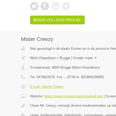
BEKIJK VOLLEDIG PROFIEL
Mister Creezy
Niet gevestigd in de plaats Komen en in de provincie H
West-Vlaanderen
»
Brugge
|
Google maps
▼
Schaakstraat
,
8000
Brugge
(
West-Vlaanderen
)
Tel:
0478822879
, Fax:
-
, BTW-nr:
BE0840295855
E-mail › Mister Creezy
Website:
https://www.mrcreezy.be/r/clowns4.php
|
Scree
Clown Mr. Creezy verzorgt diverse kinderanimaties op tal
clown, kinderanimatie, babyborrels, verjaardagen, verjaa