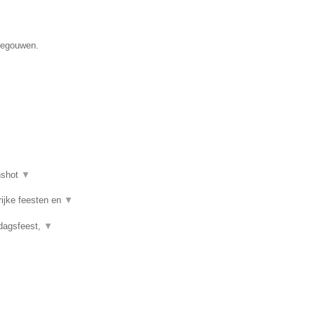
enegouwen.
nshot
▼
rijke feesten en
▼
rdagsfeest,
▼