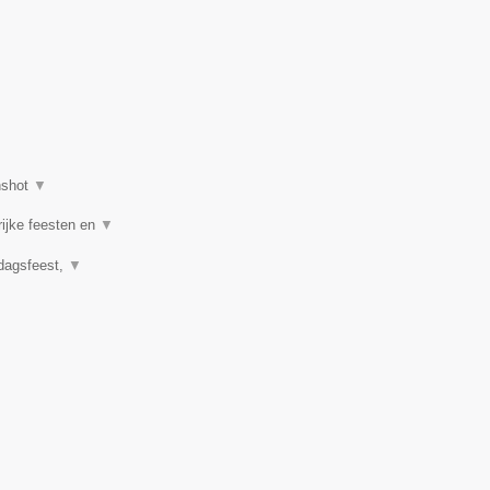
nshot
▼
rijke feesten en
▼
rdagsfeest,
▼