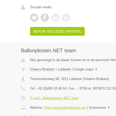
Sociale media:
BEKIJK VOLLEDIG PROFIEL
Ballonplooien.NET team
Niet gevestigd in de plaats Komen en in de provincie H
Vlaams-Brabant
»
Lubbeek
|
Google maps
▼
Tiensesteenweg 99
,
3211
Lubbeek
(
Vlaams-Brabant
)
Tel:
+32 (0)495 53 48 63
, Fax:
-
, BTW-nr:
BE0879 212 55
E-mail › Ballonplooien.NET team
Website:
http://www.ballonplooien.net
|
Screenshot
▼