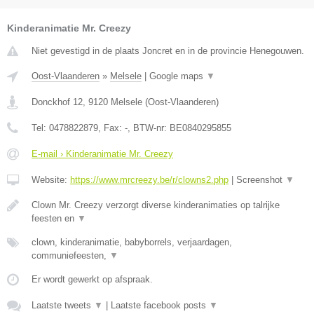
Kinderanimatie Mr. Creezy
Niet gevestigd in de plaats Joncret en in de provincie Henegouwen.
Oost-Vlaanderen
»
Melsele
|
Google maps
▼
Donckhof 12
,
9120
Melsele
(
Oost-Vlaanderen
)
Tel:
0478822879
, Fax:
-
, BTW-nr:
BE0840295855
E-mail › Kinderanimatie Mr. Creezy
Website:
https://www.mrcreezy.be/r/clowns2.php
|
Screenshot
▼
Clown Mr. Creezy verzorgt diverse kinderanimaties op talrijke
feesten en
▼
clown, kinderanimatie, babyborrels, verjaardagen,
communiefeesten,
▼
Er wordt gewerkt op afspraak.
Laatste tweets
▼
|
Laatste facebook posts
▼