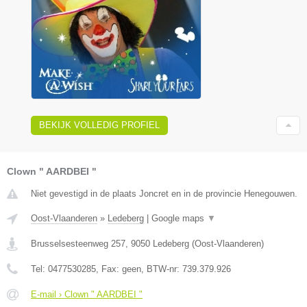
BEKIJK VOLLEDIG PROFIEL
Clown " AARDBEI "
Niet gevestigd in de plaats Joncret en in de provincie Henegouwen.
Oost-Vlaanderen
»
Ledeberg
|
Google maps
▼
Brusselsesteenweg 257
,
9050
Ledeberg
(
Oost-Vlaanderen
)
Tel:
0477530285
, Fax:
geen
, BTW-nr:
739.379.926
E-mail › Clown " AARDBEI "