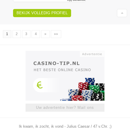
BEKIJK VOLLEDIG PROFIEL
1
2
3
4
»
»»
Uw advertentie hier? Mail ons
Ik kwam, ik zocht, ik vond - Julius Caesar / 47 v.Chr. ;)