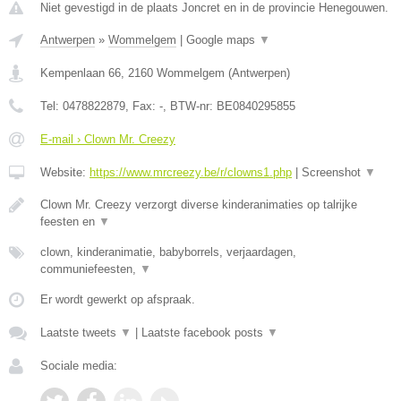
Niet gevestigd in de plaats Joncret en in de provincie Henegouwen.
Antwerpen
»
Wommelgem
|
Google maps
▼
Kempenlaan 66
,
2160
Wommelgem
(
Antwerpen
)
Tel:
0478822879
, Fax:
-
, BTW-nr:
BE0840295855
E-mail › Clown Mr. Creezy
Website:
https://www.mrcreezy.be/r/clowns1.php
|
Screenshot
▼
Clown Mr. Creezy verzorgt diverse kinderanimaties op talrijke
feesten en
▼
clown, kinderanimatie, babyborrels, verjaardagen,
communiefeesten,
▼
Er wordt gewerkt op afspraak.
Laatste tweets
▼
|
Laatste facebook posts
▼
Sociale media: