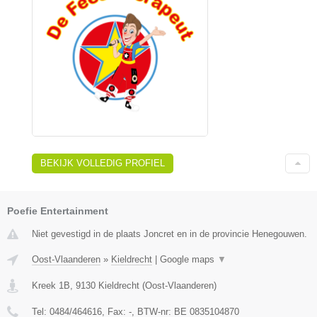
BEKIJK VOLLEDIG PROFIEL
Poefie Entertainment
Niet gevestigd in de plaats Joncret en in de provincie Henegouwen.
Oost-Vlaanderen
»
Kieldrecht
|
Google maps
▼
Kreek 1B
,
9130
Kieldrecht
(
Oost-Vlaanderen
)
Tel:
0484/464616
, Fax:
-
, BTW-nr:
BE 0835104870