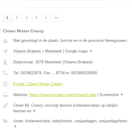
1
2
3
4
»
»»
Clown Mister Creezy
Niet gevestigd in de plaats Joncret en in de provincie Henegouwen.
Vlaams-Brabant
»
Meerbeek
|
Google maps
▼
Dorpsstraat
,
3078
Meerbeek
(
Vlaams-Brabant
)
Tel:
0478822879
, Fax:
-
, BTW-nr:
BE0840295855
E-mail › Clown Mister Creezy
Website:
https://www.mrcreezy.be/r/clowns5.php
|
Screenshot
▼
Clown Mr. Creezy verzorgt diverse kinderanimaties op talrijke
feesten en
▼
clown, kinderanimatie, babyborrels, verjaardagen, verjaardagsfeest,
▼