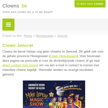
Ik ben een
clown
Clowns
.be
Vind een clown bij u in de buurt!
U bent nu hier:
Home
»
Henegouwen
»
Joncret
Clown Joncret
Clowns.be bevat helaas nog geen
clowns in Joncret
. Dit geldt ook voor
de gehele provincie Henegouwen (
clown Henegouwen
). Voer bovenaan
deze pagina uw postcode in voor de dichtstbijzijnde clowns of ga naar
direct contact met clowns
om via één e-mail in contact te komen met
meerdere clowns tegelijk. Hieronder worden nu overige resultaten
getoond.