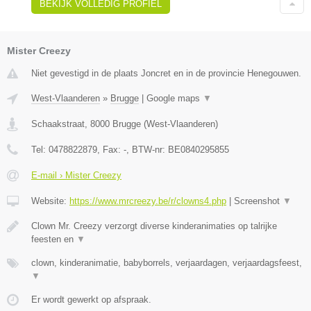
BEKIJK VOLLEDIG PROFIEL
Mister Creezy
Niet gevestigd in de plaats Joncret en in de provincie Henegouwen.
West-Vlaanderen
»
Brugge
|
Google maps
▼
Schaakstraat
,
8000
Brugge
(
West-Vlaanderen
)
Tel:
0478822879
, Fax:
-
, BTW-nr:
BE0840295855
E-mail › Mister Creezy
Website:
https://www.mrcreezy.be/r/clowns4.php
|
Screenshot
▼
Clown Mr. Creezy verzorgt diverse kinderanimaties op talrijke
feesten en
▼
clown, kinderanimatie, babyborrels, verjaardagen, verjaardagsfeest,
▼
Er wordt gewerkt op afspraak.