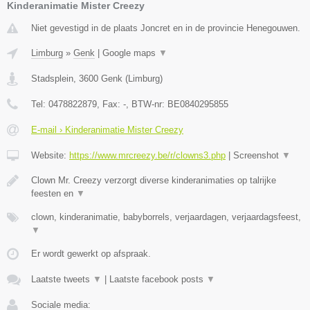
Kinderanimatie Mister Creezy
Niet gevestigd in de plaats Joncret en in de provincie Henegouwen.
Limburg
»
Genk
|
Google maps
▼
Stadsplein
,
3600
Genk
(
Limburg
)
Tel:
0478822879
, Fax:
-
, BTW-nr:
BE0840295855
E-mail › Kinderanimatie Mister Creezy
Website:
https://www.mrcreezy.be/r/clowns3.php
|
Screenshot
▼
Clown Mr. Creezy verzorgt diverse kinderanimaties op talrijke
feesten en
▼
clown, kinderanimatie, babyborrels, verjaardagen, verjaardagsfeest,
▼
Er wordt gewerkt op afspraak.
Laatste tweets
▼
|
Laatste facebook posts
▼
Sociale media: