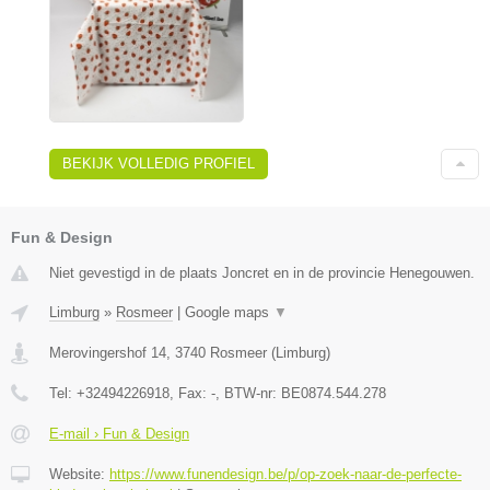
BEKIJK VOLLEDIG PROFIEL
Fun & Design
Niet gevestigd in de plaats Joncret en in de provincie Henegouwen.
Limburg
»
Rosmeer
|
Google maps
▼
Merovingershof 14
,
3740
Rosmeer
(
Limburg
)
Tel:
+32494226918
, Fax:
-
, BTW-nr:
BE0874.544.278
E-mail › Fun & Design
Website:
https://www.funendesign.be/p/op-zoek-naar-de-perfecte-