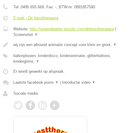
Tel:
0495 655 669
, Fax:
-
, BTW-nr:
0891857590
E-mail › De feesttherapeut
Website:
http://jurgendewitte.wixsite.com/defeesttherapeut
|
Screenshot
▼
wij zijn een allround animatie concept voor klein en groot.
▼
ballonplooien, kinderdisco, kinderanimatie, glitterttattoos,
kindergrime,
▼
Er wordt gewerkt op afspraak.
Laatste facebook posts
▼
|
Introductie video
▼
Sociale media: