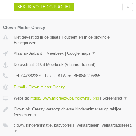
BEKIJK VOLLEDIG PROFIEL
Clown Mister Creezy
Niet gevestigd in de plaats Houthem en in de provincie
Henegouwen.
Vlaams-Brabant
»
Meerbeek
|
Google maps
▼
Dorpsstraat
,
3078
Meerbeek
(
Vlaams-Brabant
)
Tel:
0478822879
, Fax:
-
, BTW-nr:
BE0840295855
E-mail › Clown Mister Creezy
Website:
https://www.mrcreezy.be/r/clowns5.php
|
Screenshot
▼
Clown Mr. Creezy verzorgt diverse kinderanimaties op talrijke
feesten en
▼
clown, kinderanimatie, babyborrels, verjaardagen, verjaardagsfeest,
▼