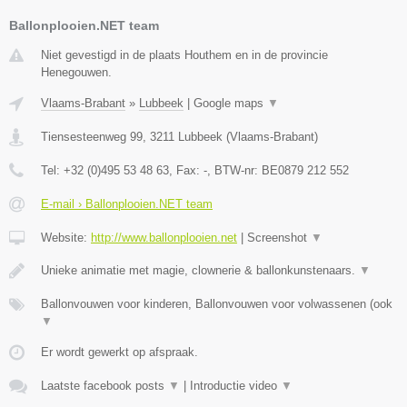
Ballonplooien.NET team
Niet gevestigd in de plaats Houthem en in de provincie
Henegouwen.
Vlaams-Brabant
»
Lubbeek
|
Google maps
▼
Tiensesteenweg 99
,
3211
Lubbeek
(
Vlaams-Brabant
)
Tel:
+32 (0)495 53 48 63
, Fax:
-
, BTW-nr:
BE0879 212 552
E-mail › Ballonplooien.NET team
Website:
http://www.ballonplooien.net
|
Screenshot
▼
Unieke animatie met magie, clownerie & ballonkunstenaars.
▼
Ballonvouwen voor kinderen, Ballonvouwen voor volwassenen (ook
▼
Er wordt gewerkt op afspraak.
Laatste facebook posts
▼
|
Introductie video
▼