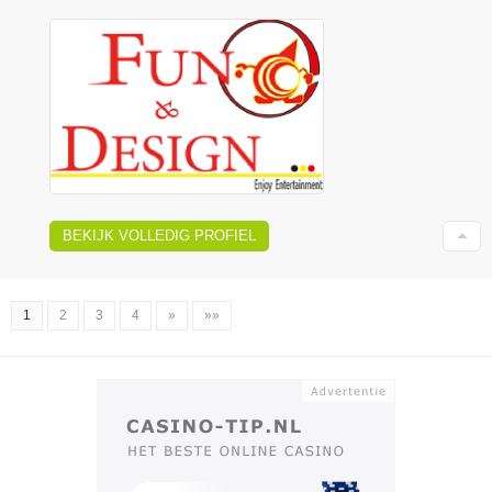
BEKIJK VOLLEDIG PROFIEL
1
2
3
4
»
»»