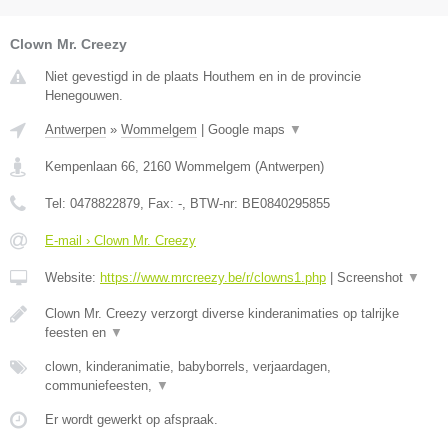
Clown Mr. Creezy
Niet gevestigd in de plaats Houthem en in de provincie
Henegouwen.
Antwerpen
»
Wommelgem
|
Google maps
▼
Kempenlaan 66
,
2160
Wommelgem
(
Antwerpen
)
Tel:
0478822879
, Fax:
-
, BTW-nr:
BE0840295855
E-mail › Clown Mr. Creezy
Website:
https://www.mrcreezy.be/r/clowns1.php
|
Screenshot
▼
Clown Mr. Creezy verzorgt diverse kinderanimaties op talrijke
feesten en
▼
clown, kinderanimatie, babyborrels, verjaardagen,
communiefeesten,
▼
Er wordt gewerkt op afspraak.