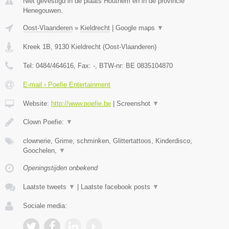
Niet gevestigd in de plaats Houthem en in de provincie
Henegouwen.
Oost-Vlaanderen
»
Kieldrecht
|
Google maps
▼
Kreek 1B
,
9130
Kieldrecht
(
Oost-Vlaanderen
)
Tel:
0484/464616
, Fax:
-
, BTW-nr:
BE 0835104870
E-mail › Poefie Entertainment
Website:
http://www.poefie.be
|
Screenshot
▼
Clown Poefie:
▼
clownerie, Grime, schminken, Glittertattoos, Kinderdisco,
Goochelen,
▼
Openingstijden onbekend
Laatste tweets
▼
|
Laatste facebook posts
▼
Sociale media: