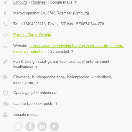
Limburg
»
Rosmeer
|
Google maps
▼
Merovingershof 14
,
3740
Rosmeer
(
Limburg
)
Tel:
+32494226918
, Fax:
-
, BTW-nr:
BE0874.544.278
E-mail › Fun & Design
Website:
https://www.funendesign.be/p/op-zoek-naar-de-perfecte-
kinderanimatie.html
|
Screenshot
▼
Fun & Design staat garant voor kwalitatief entertainment,
kwalitatieve
▼
Clownerie, Kindergoochelshow, ballonplooien, kinderdisco,
kindergrime,
▼
Openingstijden onbekend
Laatste facebook posts
▼
Sociale media: