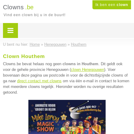
Ik ben een
clown
Clowns
.be
Vind een clown bij u in de buurt!
U bent nu hier:
Home
»
Henegouwen
»
Houthem
Clown Houthem
Clowns.be bevat helaas nog geen
clowns in Houthem
. Dit geldt ook
voor de gehele provincie Henegouwen (
clown Henegouwen
). Voer
bovenaan deze pagina uw postcode in voor de dichtstbijzijnde clowns of
ga naar
direct contact met clowns
om via één e-mail in contact te komen
met meerdere clowns tegelijk. Hieronder worden nu overige resultaten
getoond.