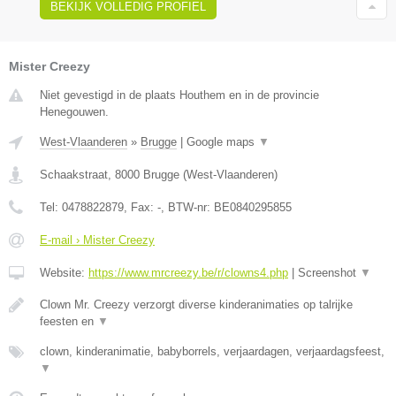
BEKIJK VOLLEDIG PROFIEL
Mister Creezy
Niet gevestigd in de plaats Houthem en in de provincie
Henegouwen.
West-Vlaanderen
»
Brugge
|
Google maps
▼
Schaakstraat
,
8000
Brugge
(
West-Vlaanderen
)
Tel:
0478822879
, Fax:
-
, BTW-nr:
BE0840295855
E-mail › Mister Creezy
Website:
https://www.mrcreezy.be/r/clowns4.php
|
Screenshot
▼
Clown Mr. Creezy verzorgt diverse kinderanimaties op talrijke
feesten en
▼
clown, kinderanimatie, babyborrels, verjaardagen, verjaardagsfeest,
▼