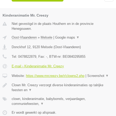
Kinderanimatie Mr. Creezy
Niet gevestigd in de plaats Houthem en in de provincie
Henegouwen.
Oost-Vlaanderen
»
Melsele
|
Google maps
▼
Donckhof 12
,
9120
Melsele
(
Oost-Vlaanderen
)
Tel:
0478822879
, Fax:
-
, BTW-nr:
BE0840295855
E-mail › Kinderanimatie Mr. Creezy
Website:
https://www.mrcreezy.be/r/clowns2.php
|
Screenshot
▼
Clown Mr. Creezy verzorgt diverse kinderanimaties op talrijke
feesten en
▼
clown, kinderanimatie, babyborrels, verjaardagen,
communiefeesten,
▼
Er wordt gewerkt op afspraak.