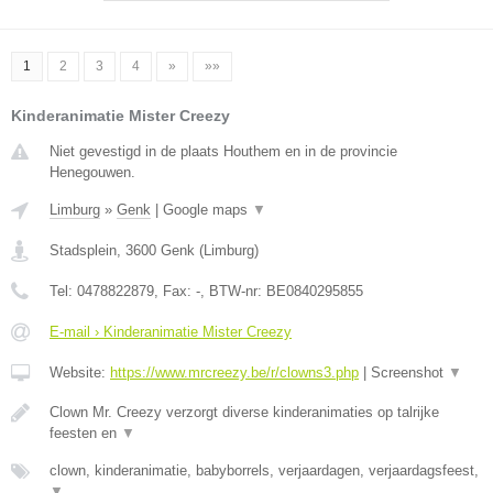
1
2
3
4
»
»»
Kinderanimatie Mister Creezy
Niet gevestigd in de plaats Houthem en in de provincie
Henegouwen.
Limburg
»
Genk
|
Google maps
▼
Stadsplein
,
3600
Genk
(
Limburg
)
Tel:
0478822879
, Fax:
-
, BTW-nr:
BE0840295855
E-mail › Kinderanimatie Mister Creezy
Website:
https://www.mrcreezy.be/r/clowns3.php
|
Screenshot
▼
Clown Mr. Creezy verzorgt diverse kinderanimaties op talrijke
feesten en
▼
clown, kinderanimatie, babyborrels, verjaardagen, verjaardagsfeest,
▼