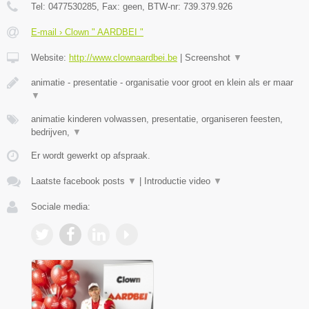
Tel:
0477530285
, Fax:
geen
, BTW-nr:
739.379.926
E-mail › Clown " AARDBEI "
Website:
http://www.clownaardbei.be
|
Screenshot
▼
animatie - presentatie - organisatie voor groot en klein als er maar
▼
animatie kinderen volwassen, presentatie, organiseren feesten,
bedrijven,
▼
Er wordt gewerkt op afspraak.
Laatste facebook posts
▼
|
Introductie video
▼
Sociale media: