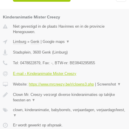
Kinderanimatie Mister Creezy
Niet gevestigd in de plaats Havinnes en in de provincie
Henegouwen.
Limburg
»
Genk
|
Google maps
▼
Stadsplein
,
3600
Genk
(
Limburg
)
Tel:
0478822879
, Fax:
-
, BTW-nr:
BE0840295855
E-mail › Kinderanimatie Mister Creezy
Website:
https://www.mrcreezy.be/r/clowns3.php
|
Screenshot
▼
Clown Mr. Creezy verzorgt diverse kinderanimaties op talrijke
feesten en
▼
clown, kinderanimatie, babyborrels, verjaardagen, verjaardagsfeest,
▼
Er wordt gewerkt op afspraak.