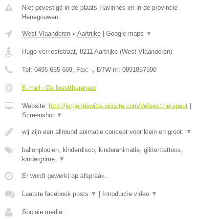
Niet gevestigd in de plaats Havinnes en in de provincie
Henegouwen.
West-Vlaanderen
»
Aartrijke
|
Google maps
▼
Hugo verrieststraat
,
8211
Aartrijke
(
West-Vlaanderen
)
Tel:
0495 655 669
, Fax:
-
, BTW-nr:
0891857590
E-mail › De feesttherapeut
Website:
http://jurgendewitte.wixsite.com/defeesttherapeut
|
Screenshot
▼
wij zijn een allround animatie concept voor klein en groot.
▼
ballonplooien, kinderdisco, kinderanimatie, glitterttattoos,
kindergrime,
▼
Er wordt gewerkt op afspraak.
Laatste facebook posts
▼
|
Introductie video
▼
Sociale media: