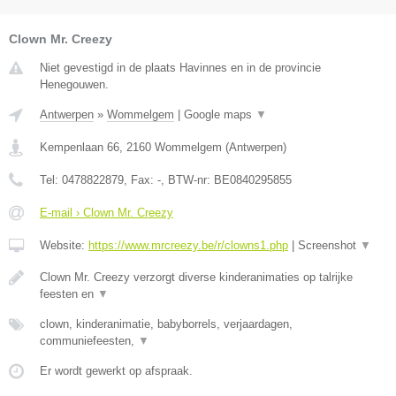
Clown Mr. Creezy
Niet gevestigd in de plaats Havinnes en in de provincie
Henegouwen.
Antwerpen
»
Wommelgem
|
Google maps
▼
Kempenlaan 66
,
2160
Wommelgem
(
Antwerpen
)
Tel:
0478822879
, Fax:
-
, BTW-nr:
BE0840295855
E-mail › Clown Mr. Creezy
Website:
https://www.mrcreezy.be/r/clowns1.php
|
Screenshot
▼
Clown Mr. Creezy verzorgt diverse kinderanimaties op talrijke
feesten en
▼
clown, kinderanimatie, babyborrels, verjaardagen,
communiefeesten,
▼
Er wordt gewerkt op afspraak.