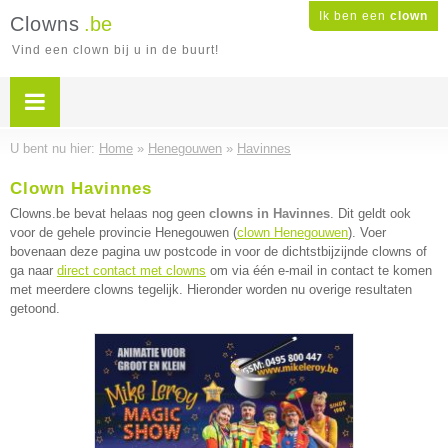
Ik ben een
clown
Clowns
.be
Vind een clown bij u in de buurt!
U bent nu hier:
Home
»
Henegouwen
»
Havinnes
Clown Havinnes
Clowns.be bevat helaas nog geen
clowns in Havinnes
. Dit geldt ook
voor de gehele provincie Henegouwen (
clown Henegouwen
). Voer
bovenaan deze pagina uw postcode in voor de dichtstbijzijnde clowns of
ga naar
direct contact met clowns
om via één e-mail in contact te komen
met meerdere clowns tegelijk. Hieronder worden nu overige resultaten
getoond.