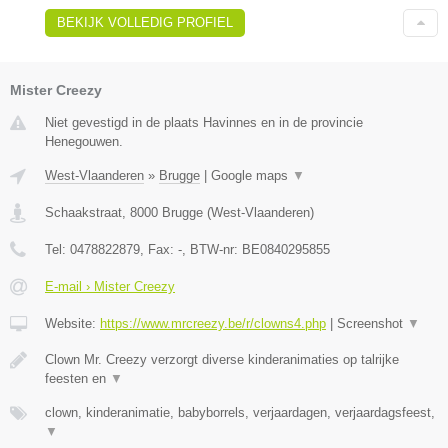
BEKIJK VOLLEDIG PROFIEL
Mister Creezy
Niet gevestigd in de plaats Havinnes en in de provincie
Henegouwen.
West-Vlaanderen
»
Brugge
|
Google maps
▼
Schaakstraat
,
8000
Brugge
(
West-Vlaanderen
)
Tel:
0478822879
, Fax:
-
, BTW-nr:
BE0840295855
E-mail › Mister Creezy
Website:
https://www.mrcreezy.be/r/clowns4.php
|
Screenshot
▼
Clown Mr. Creezy verzorgt diverse kinderanimaties op talrijke
feesten en
▼
clown, kinderanimatie, babyborrels, verjaardagen, verjaardagsfeest,
▼