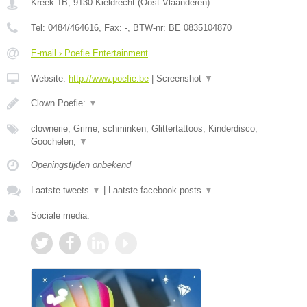
Kreek 1B
,
9130
Kieldrecht
(
Oost-Vlaanderen
)
Tel:
0484/464616
, Fax:
-
, BTW-nr:
BE 0835104870
E-mail › Poefie Entertainment
Website:
http://www.poefie.be
|
Screenshot
▼
Clown Poefie:
▼
clownerie, Grime, schminken, Glittertattoos, Kinderdisco,
Goochelen,
▼
Openingstijden onbekend
Laatste tweets
▼
|
Laatste facebook posts
▼
Sociale media: