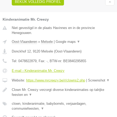
BEKIJK VOLLEDIG PROFIEL
Kinderanimatie Mr. Creezy
Niet gevestigd in de plaats Havinnes en in de provincie
Henegouwen.
Oost-Vlaanderen
»
Melsele
|
Google maps
▼
Donckhof 12
,
9120
Melsele
(
Oost-Vlaanderen
)
Tel:
0478822879
, Fax:
-
, BTW-nr:
BE0840295855
E-mail › Kinderanimatie Mr. Creezy
Website:
https://www.mrcreezy.be/r/clowns2.php
|
Screenshot
▼
Clown Mr. Creezy verzorgt diverse kinderanimaties op talrijke
feesten en
▼
clown, kinderanimatie, babyborrels, verjaardagen,
communiefeesten,
▼