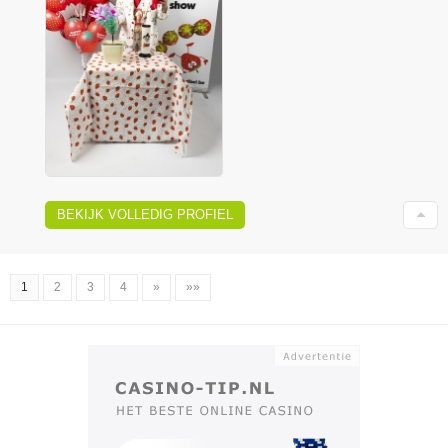
BEKIJK VOLLEDIG PROFIEL
1
2
3
4
»
»»