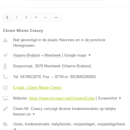
1
2
3
4
»
»»
Clown Mister Creezy
Niet gevestigd in de plaats Havinnes en in de provincie
Henegouwen.
Vlaams-Brabant
»
Meerbeek
|
Google maps
▼
Dorpsstraat
,
3078
Meerbeek
(
Vlaams-Brabant
)
Tel:
0478822879
, Fax:
-
, BTW-nr:
BE0840295855
E-mail › Clown Mister Creezy
Website:
https://www.mrcreezy.be/r/clowns5.php
|
Screenshot
▼
Clown Mr. Creezy verzorgt diverse kinderanimaties op talrijke
feesten en
▼
clown, kinderanimatie, babyborrels, verjaardagen, verjaardagsfeest,
▼