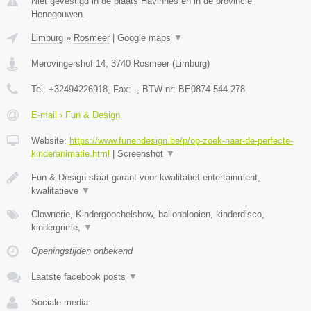
Niet gevestigd in de plaats Havinnes en in de provincie
Henegouwen.
Limburg
»
Rosmeer
|
Google maps
▼
Merovingershof 14
,
3740
Rosmeer
(
Limburg
)
Tel:
+32494226918
, Fax:
-
, BTW-nr:
BE0874.544.278
E-mail › Fun & Design
Website:
https://www.funendesign.be/p/op-zoek-naar-de-perfecte-
kinderanimatie.html
|
Screenshot
▼
Fun & Design staat garant voor kwalitatief entertainment,
kwalitatieve
▼
Clownerie, Kindergoochelshow, ballonplooien, kinderdisco,
kindergrime,
▼
Openingstijden onbekend
Laatste facebook posts
▼
Sociale media: