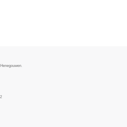
ie Henegouwen.
2