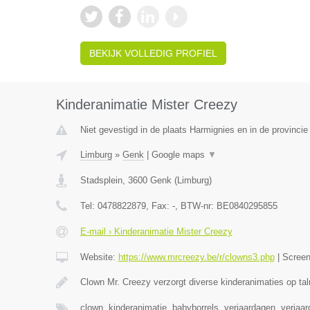
BEKIJK VOLLEDIG PROFIEL
Kinderanimatie Mister Creezy
Niet gevestigd in de plaats Harmignies en in de provinc
Limburg
»
Genk
|
Google maps
▼
Stadsplein
,
3600
Genk
(
Limburg
)
Tel:
0478822879
, Fax:
-
, BTW-nr:
BE0840295855
E-mail › Kinderanimatie Mister Creezy
Website:
https://www.mrcreezy.be/r/clowns3.php
|
Scree
Clown Mr. Creezy verzorgt diverse kinderanimaties op tal
clown, kinderanimatie, babyborrels, verjaardagen, verjaa