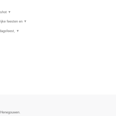
nshot
▼
rijke feesten en
▼
rdagsfeest,
▼
ie Henegouwen.