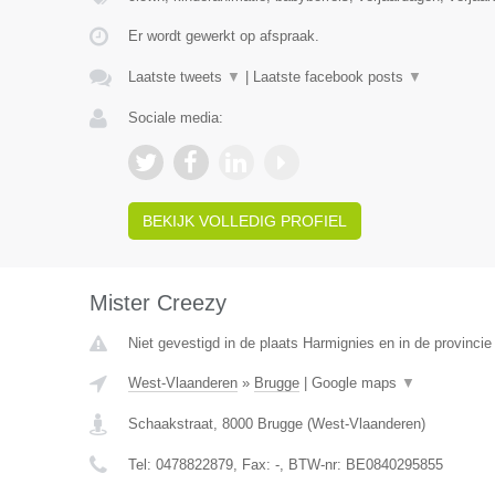
Er wordt gewerkt op afspraak.
Laatste tweets
▼
|
Laatste facebook posts
▼
Sociale media:
BEKIJK VOLLEDIG PROFIEL
Mister Creezy
Niet gevestigd in de plaats Harmignies en in de provinc
West-Vlaanderen
»
Brugge
|
Google maps
▼
Schaakstraat
,
8000
Brugge
(
West-Vlaanderen
)
Tel:
0478822879
, Fax:
-
, BTW-nr:
BE0840295855