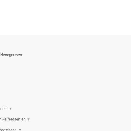
ie Henegouwen.
nshot
▼
rijke feesten en
▼
rdagsfeest,
▼