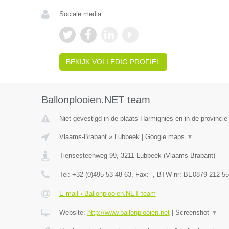
Sociale media:
BEKIJK VOLLEDIG PROFIEL
Ballonplooien.NET team
Niet gevestigd in de plaats Harmignies en in de provinc
Vlaams-Brabant
»
Lubbeek
|
Google maps
▼
Tiensesteenweg 99
,
3211
Lubbeek
(
Vlaams-Brabant
)
Tel:
+32 (0)495 53 48 63
, Fax:
-
, BTW-nr:
BE0879 212 55
E-mail › Ballonplooien.NET team
Website:
http://www.ballonplooien.net
|
Screenshot
▼