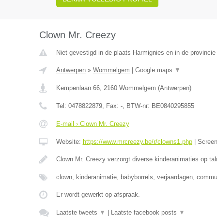
Clown Mr. Creezy
Niet gevestigd in de plaats Harmignies en in de provinc
Antwerpen
»
Wommelgem
|
Google maps
▼
Kempenlaan 66
,
2160
Wommelgem
(
Antwerpen
)
Tel:
0478822879
, Fax:
-
, BTW-nr:
BE0840295855
E-mail › Clown Mr. Creezy
Website:
https://www.mrcreezy.be/r/clowns1.php
|
Scree
Clown Mr. Creezy verzorgt diverse kinderanimaties op tal
clown, kinderanimatie, babyborrels, verjaardagen, comm
Er wordt gewerkt op afspraak.
Laatste tweets
▼
|
Laatste facebook posts
▼