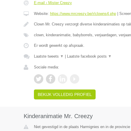
E-mail › Mister Creezy
Website:
https://www.mrcreezy.be/r/clowns4.php
|
Scree
Clown Mr. Creezy verzorgt diverse kinderanimaties op tal
clown, kinderanimatie, babyborrels, verjaardagen, verjaa
Er wordt gewerkt op afspraak.
Laatste tweets
▼
|
Laatste facebook posts
▼
Sociale media:
BEKIJK VOLLEDIG PROFIEL
Kinderanimatie Mr. Creezy
Niet gevestigd in de plaats Harmignies en in de provinc