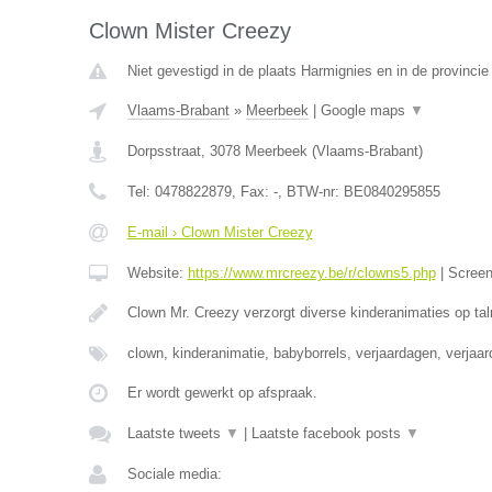
Clown Mister Creezy
Niet gevestigd in de plaats Harmignies en in de provinc
Vlaams-Brabant
»
Meerbeek
|
Google maps
▼
Dorpsstraat
,
3078
Meerbeek
(
Vlaams-Brabant
)
Tel:
0478822879
, Fax:
-
, BTW-nr:
BE0840295855
E-mail › Clown Mister Creezy
Website:
https://www.mrcreezy.be/r/clowns5.php
|
Scree
Clown Mr. Creezy verzorgt diverse kinderanimaties op tal
clown, kinderanimatie, babyborrels, verjaardagen, verjaa
Er wordt gewerkt op afspraak.
Laatste tweets
▼
|
Laatste facebook posts
▼
Sociale media: