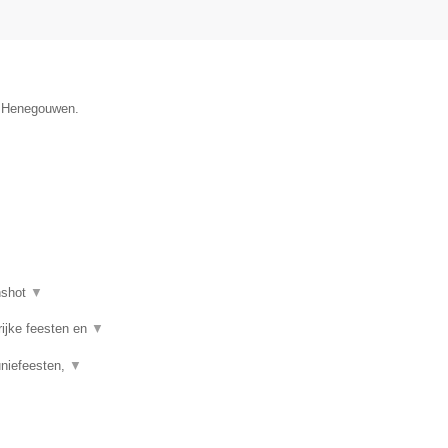
ie Henegouwen.
nshot
▼
rijke feesten en
▼
uniefeesten,
▼