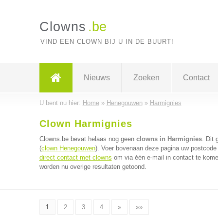
Clowns
.be
VIND EEN CLOWN BIJ U IN DE BUURT!
Nieuws
Zoeken
Contact
U bent nu hier:
Home
»
Henegouwen
»
Harmignies
Clown Harmignies
Clowns.be bevat helaas nog geen
clowns in Harmignies
. Dit
(
clown Henegouwen
). Voer bovenaan deze pagina uw postcode i
direct contact met clowns
om via één e-mail in contact te kome
worden nu overige resultaten getoond.
1
2
3
4
»
»»