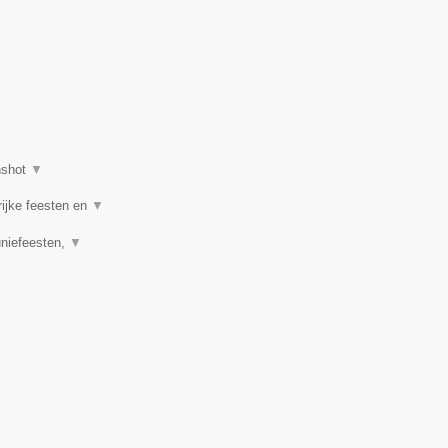
nshot
▼
rijke feesten en
▼
uniefeesten,
▼