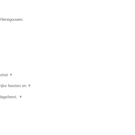
ie Henegouwen.
nshot
▼
rijke feesten en
▼
rdagsfeest,
▼