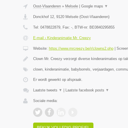
Oost-Vlaanderen
»
Melsele
|
Google maps
▼
Donckhof 12
,
9120
Melsele
(
Oost-Vlaanderen
)
Tel:
0478822879
, Fax:
-
, BTW-nr:
BE0840295855
E-mail › Kinderanimatie Mr. Creezy
Website:
https://www.mrcreezy.be/r/clowns2.php
|
Scree
Clown Mr. Creezy verzorgt diverse kinderanimaties op tal
clown, kinderanimatie, babyborrels, verjaardagen, comm
Er wordt gewerkt op afspraak.
Laatste tweets
▼
|
Laatste facebook posts
▼
Sociale media:
BEKIJK VOLLEDIG PROFIEL