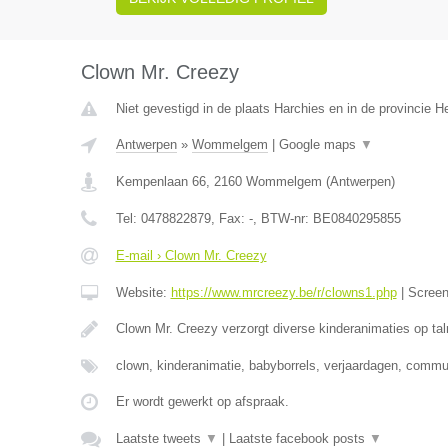
Clown Mr. Creezy
Niet gevestigd in de plaats Harchies en in de provincie 
Antwerpen
»
Wommelgem
|
Google maps
▼
Kempenlaan 66
,
2160
Wommelgem
(
Antwerpen
)
Tel:
0478822879
, Fax:
-
, BTW-nr:
BE0840295855
E-mail › Clown Mr. Creezy
Website:
https://www.mrcreezy.be/r/clowns1.php
|
Scree
Clown Mr. Creezy verzorgt diverse kinderanimaties op tal
clown, kinderanimatie, babyborrels, verjaardagen, comm
Er wordt gewerkt op afspraak.
Laatste tweets
▼
|
Laatste facebook posts
▼