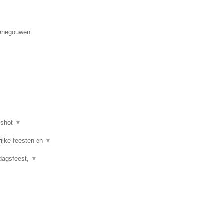
Henegouwen.
nshot
▼
rijke feesten en
▼
rdagsfeest,
▼