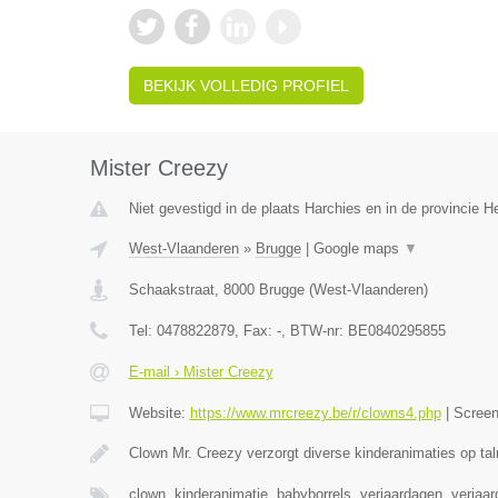
BEKIJK VOLLEDIG PROFIEL
Mister Creezy
Niet gevestigd in de plaats Harchies en in de provincie 
West-Vlaanderen
»
Brugge
|
Google maps
▼
Schaakstraat
,
8000
Brugge
(
West-Vlaanderen
)
Tel:
0478822879
, Fax:
-
, BTW-nr:
BE0840295855
E-mail › Mister Creezy
Website:
https://www.mrcreezy.be/r/clowns4.php
|
Scree
Clown Mr. Creezy verzorgt diverse kinderanimaties op tal
clown, kinderanimatie, babyborrels, verjaardagen, verjaa