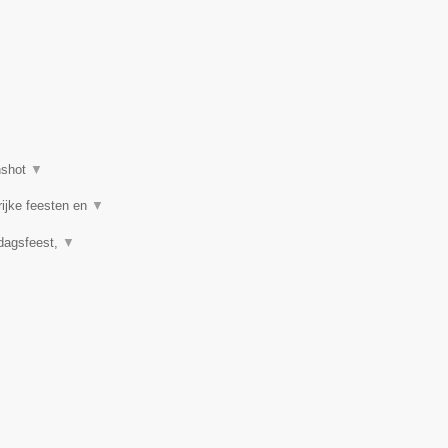
nshot
▼
rijke feesten en
▼
rdagsfeest,
▼