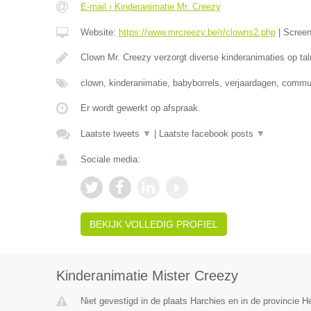
E-mail › Kinderanimatie Mr. Creezy
Website:
https://www.mrcreezy.be/r/clowns2.php
|
Scree
Clown Mr. Creezy verzorgt diverse kinderanimaties op tal
clown, kinderanimatie, babyborrels, verjaardagen, comm
Er wordt gewerkt op afspraak.
Laatste tweets
▼
|
Laatste facebook posts
▼
Sociale media:
BEKIJK VOLLEDIG PROFIEL
Kinderanimatie Mister Creezy
Niet gevestigd in de plaats Harchies en in de provincie 