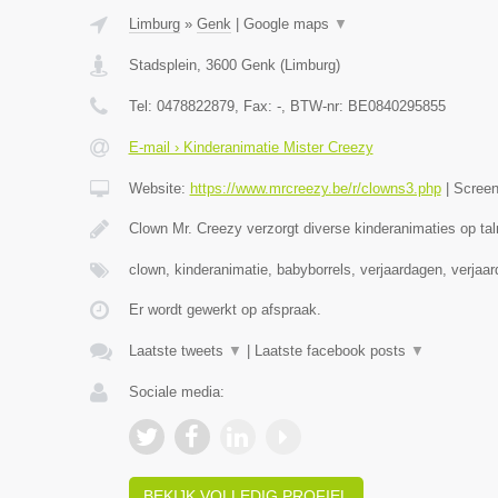
Limburg
»
Genk
|
Google maps
▼
Stadsplein
,
3600
Genk
(
Limburg
)
Tel:
0478822879
, Fax:
-
, BTW-nr:
BE0840295855
E-mail › Kinderanimatie Mister Creezy
Website:
https://www.mrcreezy.be/r/clowns3.php
|
Scree
Clown Mr. Creezy verzorgt diverse kinderanimaties op tal
clown, kinderanimatie, babyborrels, verjaardagen, verjaa
Er wordt gewerkt op afspraak.
Laatste tweets
▼
|
Laatste facebook posts
▼
Sociale media:
BEKIJK VOLLEDIG PROFIEL