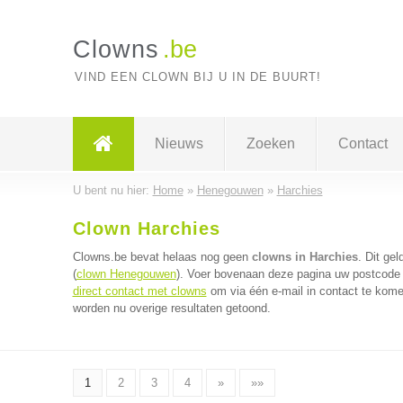
Clowns
.be
VIND EEN CLOWN BIJ U IN DE BUURT!
Nieuws
Zoeken
Contact
U bent nu hier:
Home
»
Henegouwen
»
Harchies
Clown Harchies
Clowns.be bevat helaas nog geen
clowns in Harchies
. Dit ge
(
clown Henegouwen
). Voer bovenaan deze pagina uw postcode i
direct contact met clowns
om via één e-mail in contact te kome
worden nu overige resultaten getoond.
1
2
3
4
»
»»