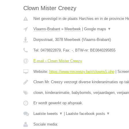
Clown Mister Creezy
Niet gevestigd in de plaats Harchies en in de provincie 
Vlaams-Brabant
»
Meerbeek
|
Google maps
▼
Dorpsstraat
,
3078
Meerbeek
(
Vlaams-Brabant
)
Tel:
0478822879
, Fax:
-
, BTW-nr:
BE0840295855
E-mail › Clown Mister Creezy
Website:
https://www.mrcreezy.be/r/clowns5.php
|
Scree
Clown Mr. Creezy verzorgt diverse kinderanimaties op tal
clown, kinderanimatie, babyborrels, verjaardagen, verjaa
Er wordt gewerkt op afspraak.
Laatste tweets
▼
|
Laatste facebook posts
▼
Sociale media: