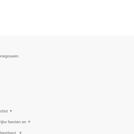
Henegouwen.
nshot
▼
rijke feesten en
▼
rdagsfeest,
▼