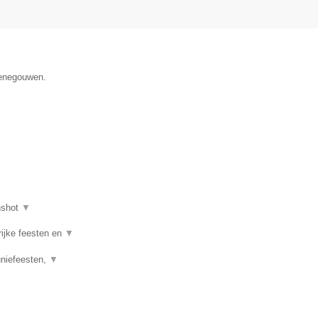
Henegouwen.
nshot
▼
rijke feesten en
▼
uniefeesten,
▼