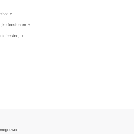
nshot
▼
rijke feesten en
▼
uniefeesten,
▼
Henegouwen.