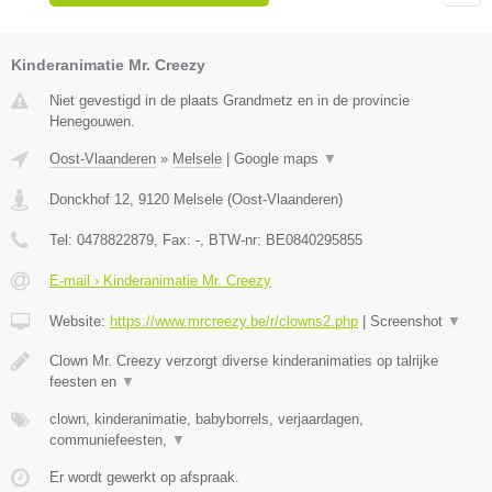
Kinderanimatie Mr. Creezy
Niet gevestigd in de plaats Grandmetz en in de provincie
Henegouwen.
Oost-Vlaanderen
»
Melsele
|
Google maps
▼
Donckhof 12
,
9120
Melsele
(
Oost-Vlaanderen
)
Tel:
0478822879
, Fax:
-
, BTW-nr:
BE0840295855
E-mail › Kinderanimatie Mr. Creezy
Website:
https://www.mrcreezy.be/r/clowns2.php
|
Screenshot
▼
Clown Mr. Creezy verzorgt diverse kinderanimaties op talrijke
feesten en
▼
clown, kinderanimatie, babyborrels, verjaardagen,
communiefeesten,
▼
Er wordt gewerkt op afspraak.