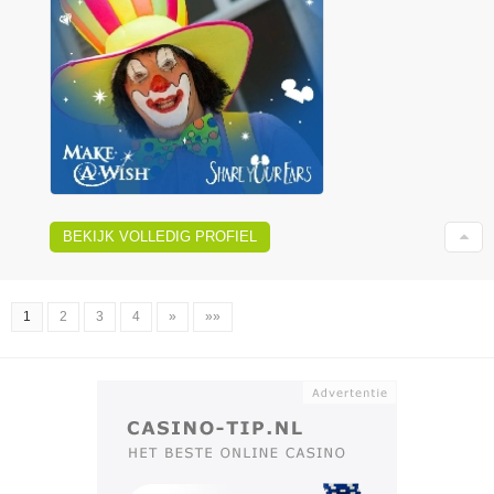
BEKIJK VOLLEDIG PROFIEL
1
2
3
4
»
»»