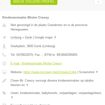
BEKIJK VOLLEDIG PROFIEL
Kinderanimatie Mister Creezy
Niet gevestigd in de plaats Grandmetz en in de provincie
Henegouwen.
Limburg
»
Genk
|
Google maps
▼
Stadsplein
,
3600
Genk
(
Limburg
)
Tel:
0478822879
, Fax:
-
, BTW-nr:
BE0840295855
E-mail › Kinderanimatie Mister Creezy
Website:
https://www.mrcreezy.be/r/clowns3.php
|
Screenshot
▼
Clown Mr. Creezy verzorgt diverse kinderanimaties op talrijke
feesten en
▼
clown, kinderanimatie, babyborrels, verjaardagen, verjaardagsfeest,
▼