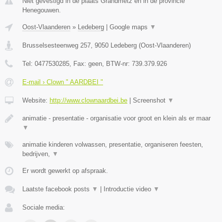
Niet gevestigd in de plaats Grandmetz en in de provincie
Henegouwen.
Oost-Vlaanderen
»
Ledeberg
|
Google maps
▼
Brusselsesteenweg 257
,
9050
Ledeberg
(
Oost-Vlaanderen
)
Tel:
0477530285
, Fax:
geen
, BTW-nr:
739.379.926
E-mail › Clown " AARDBEI "
Website:
http://www.clownaardbei.be
|
Screenshot
▼
animatie - presentatie - organisatie voor groot en klein als er maar
▼
animatie kinderen volwassen, presentatie, organiseren feesten,
bedrijven,
▼
Er wordt gewerkt op afspraak.
Laatste facebook posts
▼
|
Introductie video
▼
Sociale media: