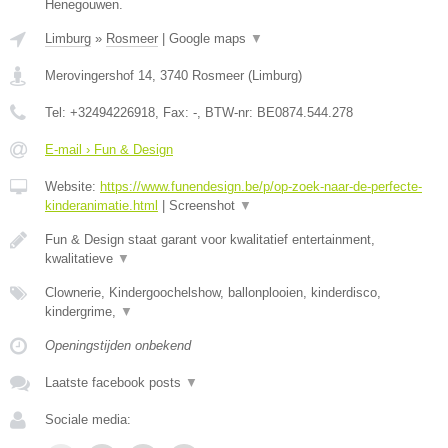
Henegouwen.
Limburg
»
Rosmeer
|
Google maps
▼
Merovingershof 14
,
3740
Rosmeer
(
Limburg
)
Tel:
+32494226918
, Fax:
-
, BTW-nr:
BE0874.544.278
E-mail › Fun & Design
Website:
https://www.funendesign.be/p/op-zoek-naar-de-perfecte-
kinderanimatie.html
|
Screenshot
▼
Fun & Design staat garant voor kwalitatief entertainment,
kwalitatieve
▼
Clownerie, Kindergoochelshow, ballonplooien, kinderdisco,
kindergrime,
▼
Openingstijden onbekend
Laatste facebook posts
▼
Sociale media: