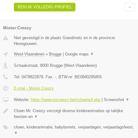
BEKIJK VOLLEDIG PROFIEL
Mister Creezy
Niet gevestigd in de plaats Grandmetz en in de provincie
Henegouwen.
West-Vlaanderen
»
Brugge
|
Google maps
▼
Schaakstraat
,
8000
Brugge
(
West-Vlaanderen
)
Tel:
0478822879
, Fax:
-
, BTW-nr:
BE0840295855
E-mail › Mister Creezy
Website:
https://www.mrcreezy.be/r/clowns4.php
|
Screenshot
▼
Clown Mr. Creezy verzorgt diverse kinderanimaties op talrijke
feesten en
▼
clown, kinderanimatie, babyborrels, verjaardagen, verjaardagsfeest,
▼