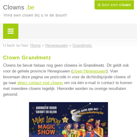
Ik ben een
clown
Clowns
.be
Vind een clown bij u in de buurt!
U bent nu hier:
Home
»
Henegouwen
»
Grandmetz
Clown Grandmetz
Clowns.be bevat helaas nog geen
clowns in Grandmetz
. Dit geldt ook
voor de gehele provincie Henegouwen (
clown Henegouwen
). Voer
bovenaan deze pagina uw postcode in voor de dichtstbijzijnde clowns of
ga naar
direct contact met clowns
om via één e-mail in contact te komen
met meerdere clowns tegelijk. Hieronder worden nu overige resultaten
getoond.