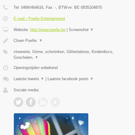
Tel:
0484/464616
, Fax:
-
, BTW-nr:
BE 0835104870
E-mail › Poefie Entertainment
Website:
http://www.poefie.be
|
Screenshot
▼
Clown Poefie:
▼
clownerie, Grime, schminken, Glittertattoos, Kinderdisco,
Goochelen,
▼
Openingstijden onbekend
Laatste tweets
▼
|
Laatste facebook posts
▼
Sociale media: