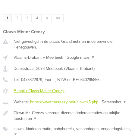
1
2
3
4
»
»»
Clown Mister Creezy
Niet gevestigd in de plaats Grandmetz en in de provincie
Henegouwen.
Vlaams-Brabant
»
Meerbeek
|
Google maps
▼
Dorpsstraat
,
3078
Meerbeek
(
Vlaams-Brabant
)
Tel:
0478822879
, Fax:
-
, BTW-nr:
BE0840295855
E-mail › Clown Mister Creezy
Website:
https://www.mrcreezy.be/r/clowns5.php
|
Screenshot
▼
Clown Mr. Creezy verzorgt diverse kinderanimaties op talrijke
feesten en
▼
clown, kinderanimatie, babyborrels, verjaardagen, verjaardagsfeest,
▼