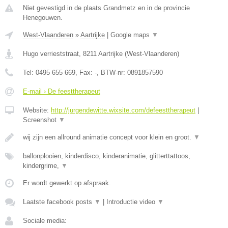
Niet gevestigd in de plaats Grandmetz en in de provincie
Henegouwen.
West-Vlaanderen
»
Aartrijke
|
Google maps
▼
Hugo verrieststraat
,
8211
Aartrijke
(
West-Vlaanderen
)
Tel:
0495 655 669
, Fax:
-
, BTW-nr:
0891857590
E-mail › De feesttherapeut
Website:
http://jurgendewitte.wixsite.com/defeesttherapeut
|
Screenshot
▼
wij zijn een allround animatie concept voor klein en groot.
▼
ballonplooien, kinderdisco, kinderanimatie, glitterttattoos,
kindergrime,
▼
Er wordt gewerkt op afspraak.
Laatste facebook posts
▼
|
Introductie video
▼
Sociale media: