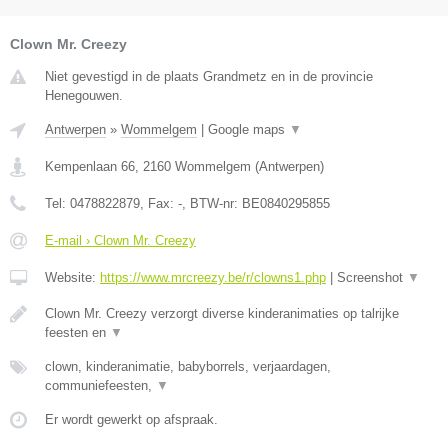
Clown Mr. Creezy
Niet gevestigd in de plaats Grandmetz en in de provincie
Henegouwen.
Antwerpen
»
Wommelgem
|
Google maps
▼
Kempenlaan 66
,
2160
Wommelgem
(
Antwerpen
)
Tel:
0478822879
, Fax:
-
, BTW-nr:
BE0840295855
E-mail › Clown Mr. Creezy
Website:
https://www.mrcreezy.be/r/clowns1.php
|
Screenshot
▼
Clown Mr. Creezy verzorgt diverse kinderanimaties op talrijke
feesten en
▼
clown, kinderanimatie, babyborrels, verjaardagen,
communiefeesten,
▼
Er wordt gewerkt op afspraak.