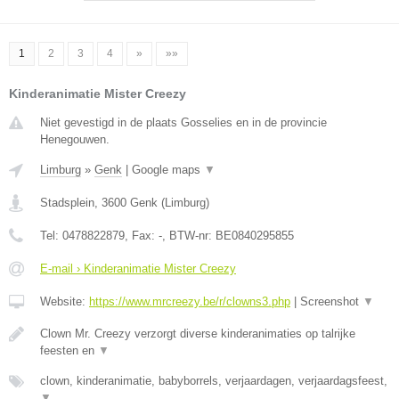
1
2
3
4
»
»»
Kinderanimatie Mister Creezy
Niet gevestigd in de plaats Gosselies en in de provincie
Henegouwen.
Limburg
»
Genk
|
Google maps
▼
Stadsplein
,
3600
Genk
(
Limburg
)
Tel:
0478822879
, Fax:
-
, BTW-nr:
BE0840295855
E-mail › Kinderanimatie Mister Creezy
Website:
https://www.mrcreezy.be/r/clowns3.php
|
Screenshot
▼
Clown Mr. Creezy verzorgt diverse kinderanimaties op talrijke
feesten en
▼
clown, kinderanimatie, babyborrels, verjaardagen, verjaardagsfeest,
▼