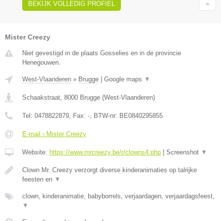
BEKIJK VOLLEDIG PROFIEL
Mister Creezy
Niet gevestigd in de plaats Gosselies en in de provincie
Henegouwen.
West-Vlaanderen
»
Brugge
|
Google maps
▼
Schaakstraat
,
8000
Brugge
(
West-Vlaanderen
)
Tel:
0478822879
, Fax:
-
, BTW-nr:
BE0840295855
E-mail › Mister Creezy
Website:
https://www.mrcreezy.be/r/clowns4.php
|
Screenshot
▼
Clown Mr. Creezy verzorgt diverse kinderanimaties op talrijke
feesten en
▼
clown, kinderanimatie, babyborrels, verjaardagen, verjaardagsfeest,
▼