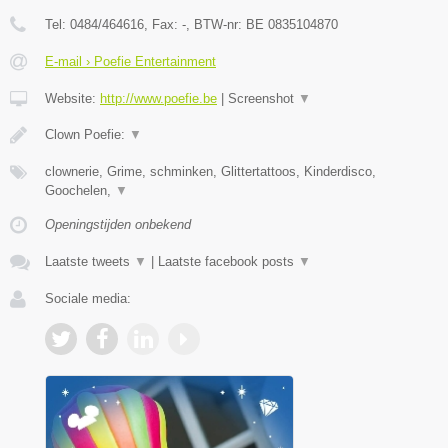
Tel:
0484/464616
, Fax:
-
, BTW-nr:
BE 0835104870
E-mail › Poefie Entertainment
Website:
http://www.poefie.be
|
Screenshot
▼
Clown Poefie:
▼
clownerie, Grime, schminken, Glittertattoos, Kinderdisco,
Goochelen,
▼
Openingstijden onbekend
Laatste tweets
▼
|
Laatste facebook posts
▼
Sociale media: