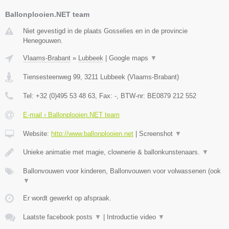
Ballonplooien.NET team
Niet gevestigd in de plaats Gosselies en in de provincie
Henegouwen.
Vlaams-Brabant
»
Lubbeek
|
Google maps
▼
Tiensesteenweg 99
,
3211
Lubbeek
(
Vlaams-Brabant
)
Tel:
+32 (0)495 53 48 63
, Fax:
-
, BTW-nr:
BE0879 212 552
E-mail › Ballonplooien.NET team
Website:
http://www.ballonplooien.net
|
Screenshot
▼
Unieke animatie met magie, clownerie & ballonkunstenaars.
▼
Ballonvouwen voor kinderen, Ballonvouwen voor volwassenen (ook
▼
Er wordt gewerkt op afspraak.
Laatste facebook posts
▼
|
Introductie video
▼