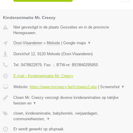
Kinderanimatie Mr. Creezy
Niet gevestigd in de plaats Gosselies en in de provincie
Henegouwen.
Oost-Vlaanderen
»
Melsele
|
Google maps
▼
Donckhof 12
,
9120
Melsele
(
Oost-Vlaanderen
)
Tel:
0478822879
, Fax:
-
, BTW-nr:
BE0840295855
E-mail › Kinderanimatie Mr. Creezy
Website:
https://www.mrcreezy.be/r/clowns2.php
|
Screenshot
▼
Clown Mr. Creezy verzorgt diverse kinderanimaties op talrijke
feesten en
▼
clown, kinderanimatie, babyborrels, verjaardagen,
communiefeesten,
▼
Er wordt gewerkt op afspraak.