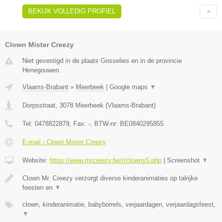
BEKIJK VOLLEDIG PROFIEL
Clown Mister Creezy
Niet gevestigd in de plaats Gosselies en in de provincie
Henegouwen.
Vlaams-Brabant
»
Meerbeek
|
Google maps
▼
Dorpsstraat
,
3078
Meerbeek
(
Vlaams-Brabant
)
Tel:
0478822879
, Fax:
-
, BTW-nr:
BE0840295855
E-mail › Clown Mister Creezy
Website:
https://www.mrcreezy.be/r/clowns5.php
|
Screenshot
▼
Clown Mr. Creezy verzorgt diverse kinderanimaties op talrijke
feesten en
▼
clown, kinderanimatie, babyborrels, verjaardagen, verjaardagsfeest,
▼