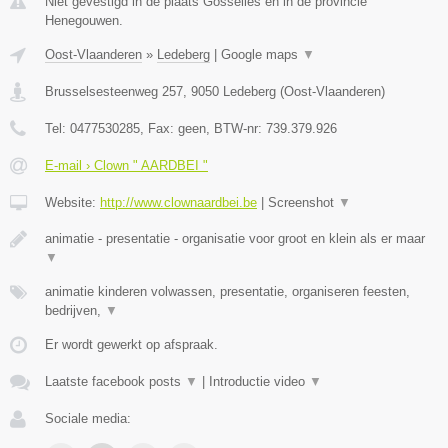
Niet gevestigd in de plaats Gosselies en in de provincie
Henegouwen.
Oost-Vlaanderen
»
Ledeberg
|
Google maps
▼
Brusselsesteenweg 257
,
9050
Ledeberg
(
Oost-Vlaanderen
)
Tel:
0477530285
, Fax:
geen
, BTW-nr:
739.379.926
E-mail › Clown " AARDBEI "
Website:
http://www.clownaardbei.be
|
Screenshot
▼
animatie - presentatie - organisatie voor groot en klein als er maar
▼
animatie kinderen volwassen, presentatie, organiseren feesten,
bedrijven,
▼
Er wordt gewerkt op afspraak.
Laatste facebook posts
▼
|
Introductie video
▼
Sociale media: