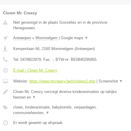
Clown Mr. Creezy
Niet gevestigd in de plaats Gosselies en in de provincie
Henegouwen.
Antwerpen
»
Wommelgem
|
Google maps
▼
Kempenlaan 66
,
2160
Wommelgem
(
Antwerpen
)
Tel:
0478822879
, Fax:
-
, BTW-nr:
BE0840295855
E-mail › Clown Mr. Creezy
Website:
https://www.mrcreezy.be/r/clowns1.php
|
Screenshot
▼
Clown Mr. Creezy verzorgt diverse kinderanimaties op talrijke
feesten en
▼
clown, kinderanimatie, babyborrels, verjaardagen,
communiefeesten,
▼
Er wordt gewerkt op afspraak.