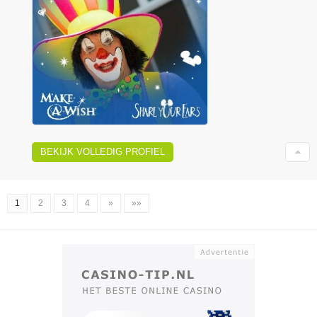
BEKIJK VOLLEDIG PROFIEL
1
2
3
4
»
»»