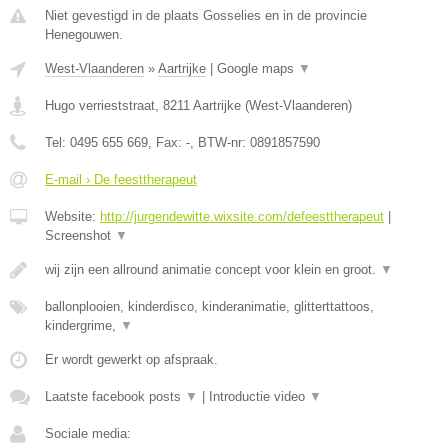
Niet gevestigd in de plaats Gosselies en in de provincie
Henegouwen.
West-Vlaanderen
»
Aartrijke
|
Google maps
▼
Hugo verrieststraat
,
8211
Aartrijke
(
West-Vlaanderen
)
Tel:
0495 655 669
, Fax:
-
, BTW-nr:
0891857590
E-mail › De feesttherapeut
Website:
http://jurgendewitte.wixsite.com/defeesttherapeut
|
Screenshot
▼
wij zijn een allround animatie concept voor klein en groot.
▼
ballonplooien, kinderdisco, kinderanimatie, glitterttattoos,
kindergrime,
▼
Er wordt gewerkt op afspraak.
Laatste facebook posts
▼
|
Introductie video
▼
Sociale media: