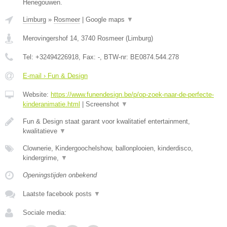
Henegouwen.
Limburg
»
Rosmeer
|
Google maps
▼
Merovingershof 14
,
3740
Rosmeer
(
Limburg
)
Tel:
+32494226918
, Fax:
-
, BTW-nr:
BE0874.544.278
E-mail › Fun & Design
Website:
https://www.funendesign.be/p/op-zoek-naar-de-perfecte-
kinderanimatie.html
|
Screenshot
▼
Fun & Design staat garant voor kwalitatief entertainment,
kwalitatieve
▼
Clownerie, Kindergoochelshow, ballonplooien, kinderdisco,
kindergrime,
▼
Openingstijden onbekend
Laatste facebook posts
▼
Sociale media: