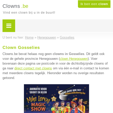
Ik ben een
clown
Clowns
.be
Vind een clown bij u in de buurt!
U bent nu hier:
Home
»
Henegouwen
»
Gosselies
Clown Gosselies
Clowns.be bevat helaas nog geen
clowns in Gosselies
. Dit geldt ook
voor de gehele provincie Henegouwen (
clown Henegouwen
). Voer
bovenaan deze pagina uw postcode in voor de dichtstbijzijnde clowns of
ga naar
direct contact met clowns
om via één e-mail in contact te komen
met meerdere clowns tegelijk. Hieronder worden nu overige resultaten
getoond.