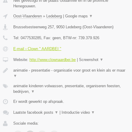
Niet gevestigd in de plaats Godarville en in de provincie
Henegouwen.
Oost-Vlaanderen
»
Ledeberg
|
Google maps
▼
Brusselsesteenweg 257
,
9050
Ledeberg
(
Oost-Vlaanderen
)
Tel:
0477530285
, Fax:
geen
, BTW-nr:
739.379.926
E-mail › Clown " AARDBEI "
Website:
http://www.clownaardbei.be
|
Screenshot
▼
animatie - presentatie - organisatie voor groot en klein als er maar
▼
animatie kinderen volwassen, presentatie, organiseren feesten,
bedrijven,
▼
Er wordt gewerkt op afspraak.
Laatste facebook posts
▼
|
Introductie video
▼
Sociale media: