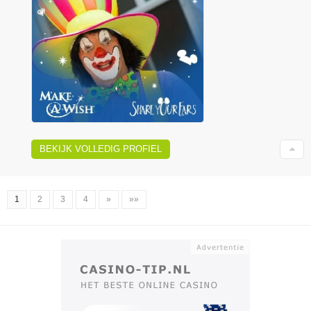
BEKIJK VOLLEDIG PROFIEL
1
2
3
4
»
»»