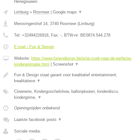
Henegouwen.
Limburg
»
Rosmeer
|
Google maps
▼
Merovingershof 14
,
3740
Rosmeer
(
Limburg
)
Tel:
+32494226918
, Fax:
-
, BTW-nr:
BE0874.544.278
E-mail › Fun & Design
Website:
https://www.funendesign.be/p/op-zoek-naar-de-perfecte-
kinderanimatie.html
|
Screenshot
▼
Fun & Design staat garant voor kwalitatief entertainment,
kwalitatieve
▼
Clownerie, Kindergoochelshow, ballonplooien, kinderdisco,
kindergrime,
▼
Openingstijden onbekend
Laatste facebook posts
▼
Sociale media: