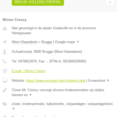
BEKIJK VOLLEDIG PROFIEL
Mister Creezy
Niet gevestigd in de plaats Godarville en in de provincie
Henegouwen.
West-Vlaanderen
»
Brugge
|
Google maps
▼
Schaakstraat
,
8000
Brugge
(
West-Vlaanderen
)
Tel:
0478822879
, Fax:
-
, BTW-nr:
BE0840295855
E-mail › Mister Creezy
Website:
https://www.mrcreezy.be/r/clowns4.php
|
Screenshot
▼
Clown Mr. Creezy verzorgt diverse kinderanimaties op talrijke
feesten en
▼
clown, kinderanimatie, babyborrels, verjaardagen, verjaardagsfeest,
▼