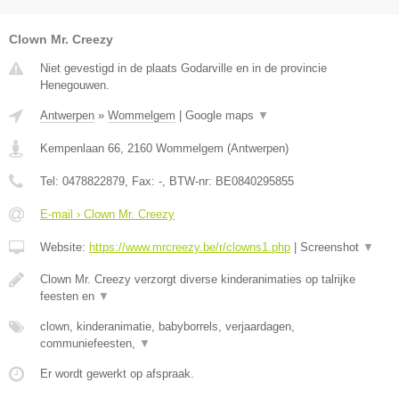
Clown Mr. Creezy
Niet gevestigd in de plaats Godarville en in de provincie
Henegouwen.
Antwerpen
»
Wommelgem
|
Google maps
▼
Kempenlaan 66
,
2160
Wommelgem
(
Antwerpen
)
Tel:
0478822879
, Fax:
-
, BTW-nr:
BE0840295855
E-mail › Clown Mr. Creezy
Website:
https://www.mrcreezy.be/r/clowns1.php
|
Screenshot
▼
Clown Mr. Creezy verzorgt diverse kinderanimaties op talrijke
feesten en
▼
clown, kinderanimatie, babyborrels, verjaardagen,
communiefeesten,
▼
Er wordt gewerkt op afspraak.