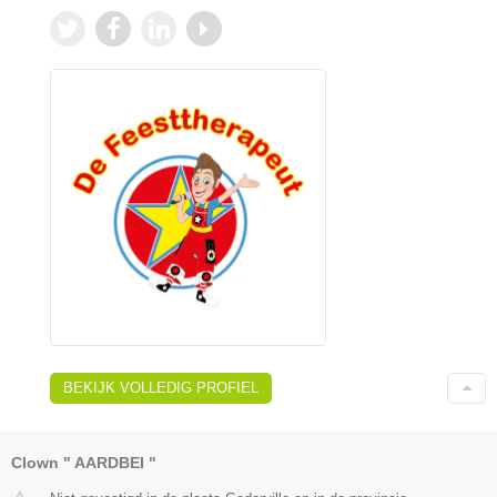
BEKIJK VOLLEDIG PROFIEL
Clown " AARDBEI "