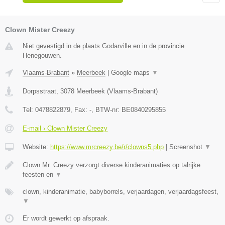
Clown Mister Creezy
Niet gevestigd in de plaats Godarville en in de provincie
Henegouwen.
Vlaams-Brabant
»
Meerbeek
|
Google maps
▼
Dorpsstraat
,
3078
Meerbeek
(
Vlaams-Brabant
)
Tel:
0478822879
, Fax:
-
, BTW-nr:
BE0840295855
E-mail › Clown Mister Creezy
Website:
https://www.mrcreezy.be/r/clowns5.php
|
Screenshot
▼
Clown Mr. Creezy verzorgt diverse kinderanimaties op talrijke
feesten en
▼
clown, kinderanimatie, babyborrels, verjaardagen, verjaardagsfeest,
▼
Er wordt gewerkt op afspraak.