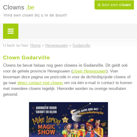
Ik ben een
clown
Clowns
.be
Vind een clown bij u in de buurt!
U bent nu hier:
Home
»
Henegouwen
»
Godarville
Clown Godarville
Clowns.be bevat helaas nog geen
clowns in Godarville
. Dit geldt ook
voor de gehele provincie Henegouwen (
clown Henegouwen
). Voer
bovenaan deze pagina uw postcode in voor de dichtstbijzijnde clowns of
ga naar
direct contact met clowns
om via één e-mail in contact te komen
met meerdere clowns tegelijk. Hieronder worden nu overige resultaten
getoond.