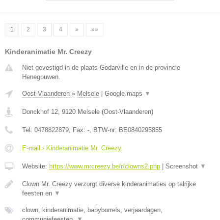
1
2
3
4
»
»»
Kinderanimatie Mr. Creezy
Niet gevestigd in de plaats Godarville en in de provincie
Henegouwen.
Oost-Vlaanderen
»
Melsele
|
Google maps
▼
Donckhof 12
,
9120
Melsele
(
Oost-Vlaanderen
)
Tel:
0478822879
, Fax:
-
, BTW-nr:
BE0840295855
E-mail › Kinderanimatie Mr. Creezy
Website:
https://www.mrcreezy.be/r/clowns2.php
|
Screenshot
▼
Clown Mr. Creezy verzorgt diverse kinderanimaties op talrijke
feesten en
▼
clown, kinderanimatie, babyborrels, verjaardagen,
communiefeesten,
▼