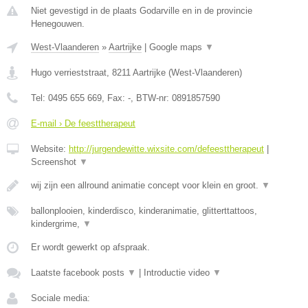
Niet gevestigd in de plaats Godarville en in de provincie
Henegouwen.
West-Vlaanderen
»
Aartrijke
|
Google maps
▼
Hugo verrieststraat
,
8211
Aartrijke
(
West-Vlaanderen
)
Tel:
0495 655 669
, Fax:
-
, BTW-nr:
0891857590
E-mail › De feesttherapeut
Website:
http://jurgendewitte.wixsite.com/defeesttherapeut
|
Screenshot
▼
wij zijn een allround animatie concept voor klein en groot.
▼
ballonplooien, kinderdisco, kinderanimatie, glitterttattoos,
kindergrime,
▼
Er wordt gewerkt op afspraak.
Laatste facebook posts
▼
|
Introductie video
▼
Sociale media: