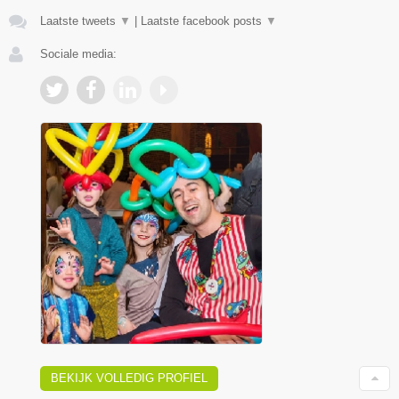
Laatste tweets
▼
|
Laatste facebook posts
▼
Sociale media:
BEKIJK VOLLEDIG PROFIEL