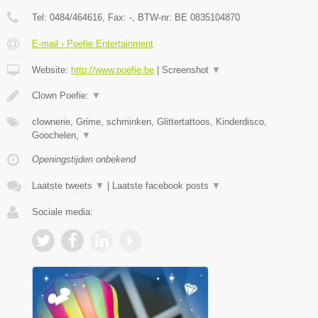
Tel:
0484/464616
, Fax:
-
, BTW-nr:
BE 0835104870
E-mail › Poefie Entertainment
Website:
http://www.poefie.be
|
Screenshot
▼
Clown Poefie:
▼
clownerie, Grime, schminken, Glittertattoos, Kinderdisco,
Goochelen,
▼
Openingstijden onbekend
Laatste tweets
▼
|
Laatste facebook posts
▼
Sociale media: