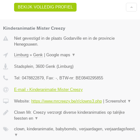
BEKIJK VOLLEDIG PROFIEL
Kinderanimatie Mister Creezy
Niet gevestigd in de plaats Godarville en in de provincie
Henegouwen.
Limburg
»
Genk
|
Google maps
▼
Stadsplein
,
3600
Genk
(
Limburg
)
Tel:
0478822879
, Fax:
-
, BTW-nr:
BE0840295855
E-mail › Kinderanimatie Mister Creezy
Website:
https://www.mrcreezy.be/r/clowns3.php
|
Screenshot
▼
Clown Mr. Creezy verzorgt diverse kinderanimaties op talrijke
feesten en
▼
clown, kinderanimatie, babyborrels, verjaardagen, verjaardagsfeest,
▼