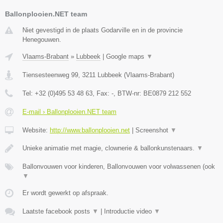
Ballonplooien.NET team
Niet gevestigd in de plaats Godarville en in de provincie
Henegouwen.
Vlaams-Brabant
»
Lubbeek
|
Google maps
▼
Tiensesteenweg 99
,
3211
Lubbeek
(
Vlaams-Brabant
)
Tel:
+32 (0)495 53 48 63
, Fax:
-
, BTW-nr:
BE0879 212 552
E-mail › Ballonplooien.NET team
Website:
http://www.ballonplooien.net
|
Screenshot
▼
Unieke animatie met magie, clownerie & ballonkunstenaars.
▼
Ballonvouwen voor kinderen, Ballonvouwen voor volwassenen (ook
▼
Er wordt gewerkt op afspraak.
Laatste facebook posts
▼
|
Introductie video
▼