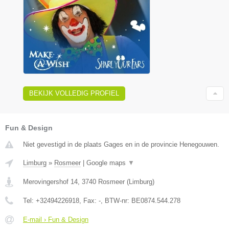
BEKIJK VOLLEDIG PROFIEL
Fun & Design
Niet gevestigd in de plaats Gages en in de provincie Henegouwen.
Limburg
»
Rosmeer
|
Google maps
▼
Merovingershof 14
,
3740
Rosmeer
(
Limburg
)
Tel:
+32494226918
, Fax:
-
, BTW-nr:
BE0874.544.278
E-mail › Fun & Design