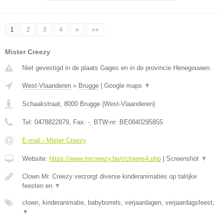
1
2
3
4
»
»»
Mister Creezy
Niet gevestigd in de plaats Gages en in de provincie Henegouwen.
West-Vlaanderen
»
Brugge
|
Google maps
▼
Schaakstraat
,
8000
Brugge
(
West-Vlaanderen
)
Tel:
0478822879
, Fax:
-
, BTW-nr:
BE0840295855
E-mail › Mister Creezy
Website:
https://www.mrcreezy.be/r/clowns4.php
|
Screenshot
▼
Clown Mr. Creezy verzorgt diverse kinderanimaties op talrijke
feesten en
▼
clown, kinderanimatie, babyborrels, verjaardagen, verjaardagsfeest,
▼