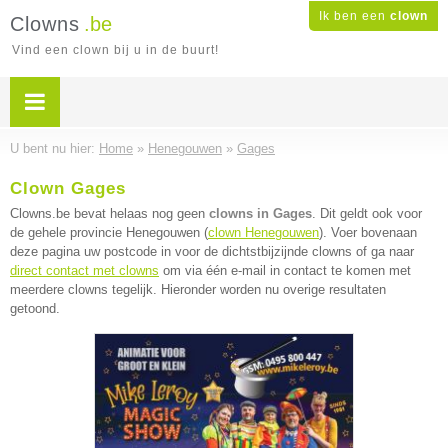
Ik ben een
clown
Clowns
.be
Vind een clown bij u in de buurt!
U bent nu hier:
Home
»
Henegouwen
»
Gages
Clown Gages
Clowns.be bevat helaas nog geen
clowns in Gages
. Dit geldt ook voor
de gehele provincie Henegouwen (
clown Henegouwen
). Voer bovenaan
deze pagina uw postcode in voor de dichtstbijzijnde clowns of ga naar
direct contact met clowns
om via één e-mail in contact te komen met
meerdere clowns tegelijk. Hieronder worden nu overige resultaten
getoond.