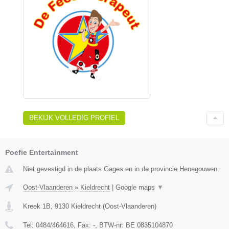
BEKIJK VOLLEDIG PROFIEL
Poefie Entertainment
Niet gevestigd in de plaats Gages en in de provincie Henegouwen.
Oost-Vlaanderen
»
Kieldrecht
|
Google maps
▼
Kreek 1B
,
9130
Kieldrecht
(
Oost-Vlaanderen
)
Tel:
0484/464616
, Fax:
-
, BTW-nr:
BE 0835104870