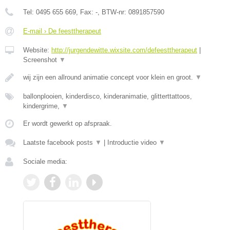
Tel:
0495 655 669
, Fax:
-
, BTW-nr:
0891857590
E-mail › De feesttherapeut
Website:
http://jurgendewitte.wixsite.com/defeesttherapeut
|
Screenshot
▼
wij zijn een allround animatie concept voor klein en groot.
▼
ballonplooien, kinderdisco, kinderanimatie, glitterttattoos,
kindergrime,
▼
Er wordt gewerkt op afspraak.
Laatste facebook posts
▼
|
Introductie video
▼
Sociale media: