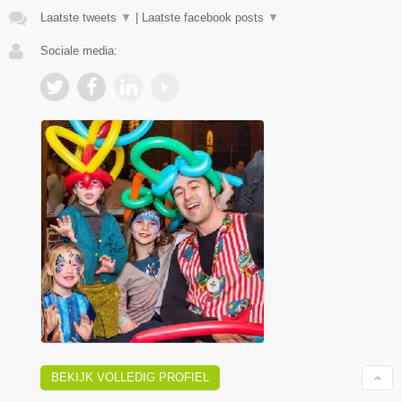
Laatste tweets
▼
|
Laatste facebook posts
▼
Sociale media:
BEKIJK VOLLEDIG PROFIEL