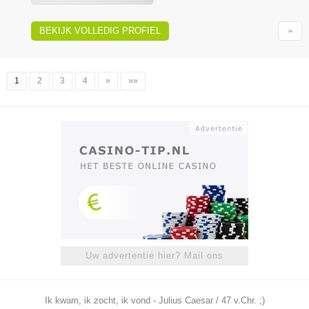
BEKIJK VOLLEDIG PROFIEL
1
2
3
4
»
»»
Uw advertentie hier? Mail ons
Ik kwam, ik zocht, ik vond - Julius Caesar / 47 v.Chr. ;)