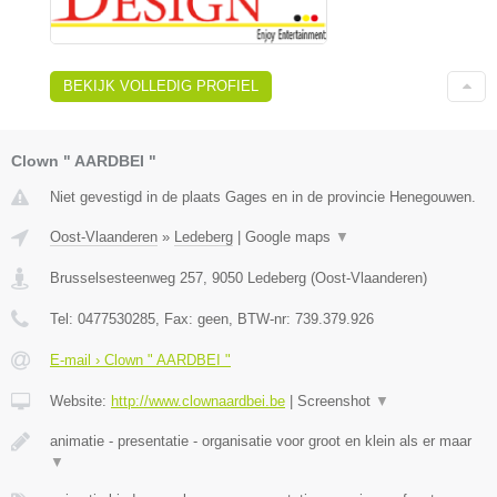
BEKIJK VOLLEDIG PROFIEL
Clown " AARDBEI "
Niet gevestigd in de plaats Gages en in de provincie Henegouwen.
Oost-Vlaanderen
»
Ledeberg
|
Google maps
▼
Brusselsesteenweg 257
,
9050
Ledeberg
(
Oost-Vlaanderen
)
Tel:
0477530285
, Fax:
geen
, BTW-nr:
739.379.926
E-mail › Clown " AARDBEI "
Website:
http://www.clownaardbei.be
|
Screenshot
▼
animatie - presentatie - organisatie voor groot en klein als er maar
▼