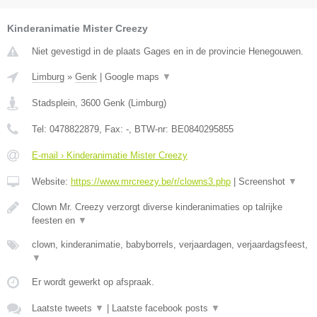
Kinderanimatie Mister Creezy
Niet gevestigd in de plaats Gages en in de provincie Henegouwen.
Limburg
»
Genk
|
Google maps
▼
Stadsplein
,
3600
Genk
(
Limburg
)
Tel:
0478822879
, Fax:
-
, BTW-nr:
BE0840295855
E-mail › Kinderanimatie Mister Creezy
Website:
https://www.mrcreezy.be/r/clowns3.php
|
Screenshot
▼
Clown Mr. Creezy verzorgt diverse kinderanimaties op talrijke
feesten en
▼
clown, kinderanimatie, babyborrels, verjaardagen, verjaardagsfeest,
▼
Er wordt gewerkt op afspraak.
Laatste tweets
▼
|
Laatste facebook posts
▼