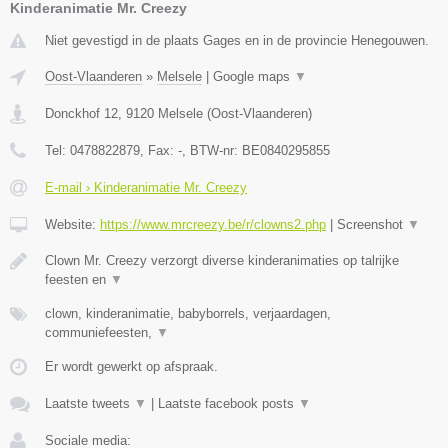
Kinderanimatie Mr. Creezy
Niet gevestigd in de plaats Gages en in de provincie Henegouwen.
Oost-Vlaanderen
»
Melsele
|
Google maps
▼
Donckhof 12
,
9120
Melsele
(
Oost-Vlaanderen
)
Tel:
0478822879
, Fax:
-
, BTW-nr:
BE0840295855
E-mail › Kinderanimatie Mr. Creezy
Website:
https://www.mrcreezy.be/r/clowns2.php
|
Screenshot
▼
Clown Mr. Creezy verzorgt diverse kinderanimaties op talrijke
feesten en
▼
clown, kinderanimatie, babyborrels, verjaardagen,
communiefeesten,
▼
Er wordt gewerkt op afspraak.
Laatste tweets
▼
|
Laatste facebook posts
▼
Sociale media: