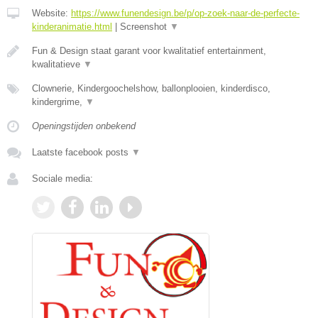
Website:
https://www.funendesign.be/p/op-zoek-naar-de-perfecte-
kinderanimatie.html
|
Screenshot
▼
Fun & Design staat garant voor kwalitatief entertainment,
kwalitatieve
▼
Clownerie, Kindergoochelshow, ballonplooien, kinderdisco,
kindergrime,
▼
Openingstijden onbekend
Laatste facebook posts
▼
Sociale media: