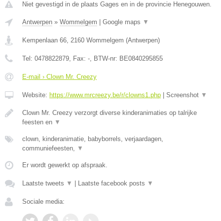
Niet gevestigd in de plaats Gages en in de provincie Henegouwen.
Antwerpen
»
Wommelgem
|
Google maps
▼
Kempenlaan 66
,
2160
Wommelgem
(
Antwerpen
)
Tel:
0478822879
, Fax:
-
, BTW-nr:
BE0840295855
E-mail › Clown Mr. Creezy
Website:
https://www.mrcreezy.be/r/clowns1.php
|
Screenshot
▼
Clown Mr. Creezy verzorgt diverse kinderanimaties op talrijke
feesten en
▼
clown, kinderanimatie, babyborrels, verjaardagen,
communiefeesten,
▼
Er wordt gewerkt op afspraak.
Laatste tweets
▼
|
Laatste facebook posts
▼
Sociale media: