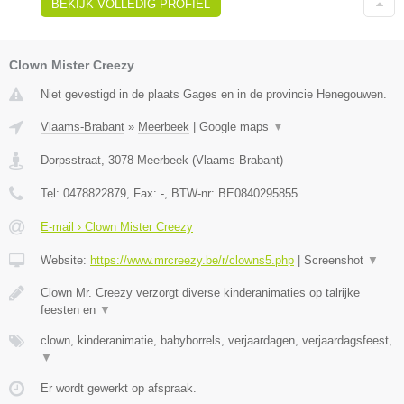
BEKIJK VOLLEDIG PROFIEL
Clown Mister Creezy
Niet gevestigd in de plaats Gages en in de provincie Henegouwen.
Vlaams-Brabant
»
Meerbeek
|
Google maps
▼
Dorpsstraat
,
3078
Meerbeek
(
Vlaams-Brabant
)
Tel:
0478822879
, Fax:
-
, BTW-nr:
BE0840295855
E-mail › Clown Mister Creezy
Website:
https://www.mrcreezy.be/r/clowns5.php
|
Screenshot
▼
Clown Mr. Creezy verzorgt diverse kinderanimaties op talrijke
feesten en
▼
clown, kinderanimatie, babyborrels, verjaardagen, verjaardagsfeest,
▼
Er wordt gewerkt op afspraak.