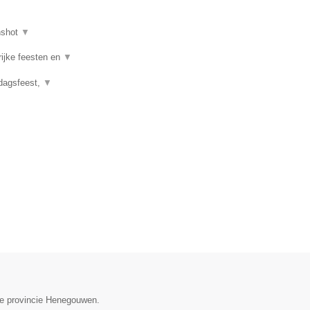
nshot
▼
rijke feesten en
▼
rdagsfeest,
▼
 de provincie Henegouwen.