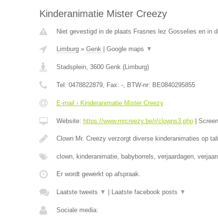
Kinderanimatie Mister Creezy
Niet gevestigd in de plaats Frasnes lez Gosselies en in
Limburg
»
Genk
|
Google maps
▼
Stadsplein
,
3600
Genk
(
Limburg
)
Tel:
0478822879
, Fax:
-
, BTW-nr:
BE0840295855
E-mail › Kinderanimatie Mister Creezy
Website:
https://www.mrcreezy.be/r/clowns3.php
|
Scree
Clown Mr. Creezy verzorgt diverse kinderanimaties op tal
clown, kinderanimatie, babyborrels, verjaardagen, verjaa
Er wordt gewerkt op afspraak.
Laatste tweets
▼
|
Laatste facebook posts
▼
Sociale media: