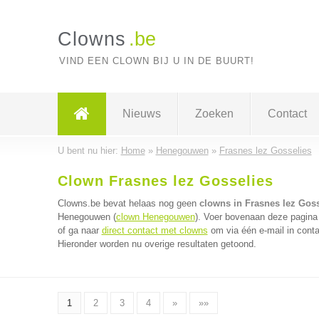
Clowns
.be
VIND EEN CLOWN BIJ U IN DE BUURT!
Nieuws
Zoeken
Contact
U bent nu hier:
Home
»
Henegouwen
»
Frasnes lez Gosselies
Clown Frasnes lez Gosselies
Clowns.be bevat helaas nog geen
clowns in Frasnes lez Goss
Henegouwen (
clown Henegouwen
). Voer bovenaan deze pagina 
of ga naar
direct contact met clowns
om via één e-mail in conta
Hieronder worden nu overige resultaten getoond.
1
2
3
4
»
»»