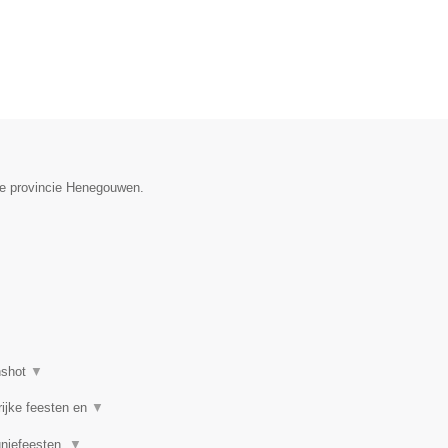
 de provincie Henegouwen.
nshot
▼
rijke feesten en
▼
uniefeesten,
▼