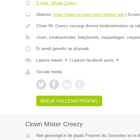
E-mail › Mister Creezy
Website:
https://www.mrcreezy.be/r/clowns4.php
|
Scree
Clown Mr. Creezy verzorgt diverse kinderanimaties op tal
clown, kinderanimatie, babyborrels, verjaardagen, verjaa
Er wordt gewerkt op afspraak.
Laatste tweets
▼
|
Laatste facebook posts
▼
Sociale media:
BEKIJK VOLLEDIG PROFIEL
Clown Mister Creezy
Niet gevestigd in de plaats Frasnes lez Gosselies en in