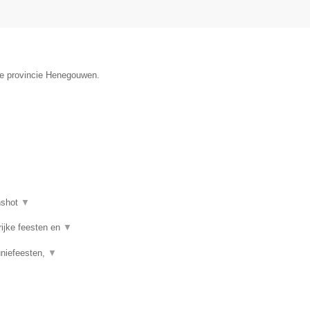
 de provincie Henegouwen.
nshot
▼
rijke feesten en
▼
uniefeesten,
▼