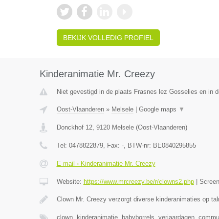
BEKIJK VOLLEDIG PROFIEL
Kinderanimatie Mr. Creezy
Niet gevestigd in de plaats Frasnes lez Gosselies en in
Oost-Vlaanderen
»
Melsele
|
Google maps
▼
Donckhof 12
,
9120
Melsele
(
Oost-Vlaanderen
)
Tel:
0478822879
, Fax:
-
, BTW-nr:
BE0840295855
E-mail › Kinderanimatie Mr. Creezy
Website:
https://www.mrcreezy.be/r/clowns2.php
|
Scree
Clown Mr. Creezy verzorgt diverse kinderanimaties op tal
clown, kinderanimatie, babyborrels, verjaardagen, comm