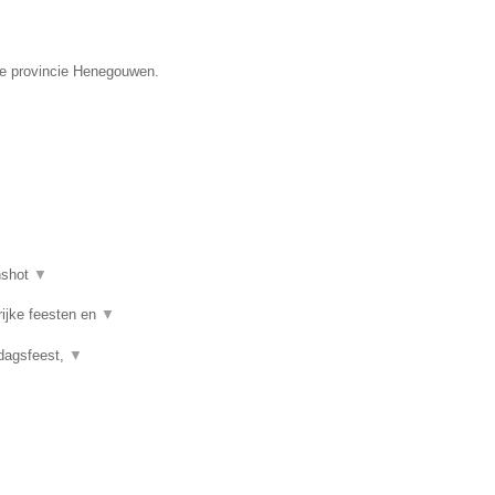
 de provincie Henegouwen.
nshot
▼
rijke feesten en
▼
rdagsfeest,
▼