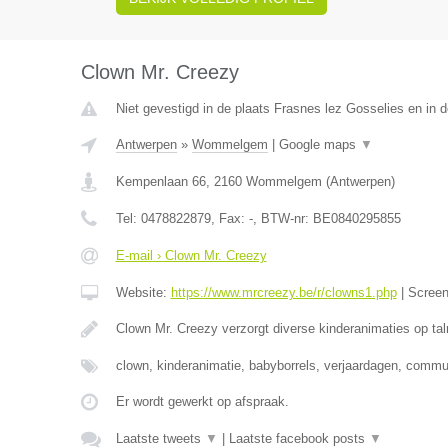
Clown Mr. Creezy
Niet gevestigd in de plaats Frasnes lez Gosselies en in
Antwerpen
»
Wommelgem
|
Google maps
▼
Kempenlaan 66
,
2160
Wommelgem
(
Antwerpen
)
Tel:
0478822879
, Fax:
-
, BTW-nr:
BE0840295855
E-mail › Clown Mr. Creezy
Website:
https://www.mrcreezy.be/r/clowns1.php
|
Scree
Clown Mr. Creezy verzorgt diverse kinderanimaties op tal
clown, kinderanimatie, babyborrels, verjaardagen, comm
Er wordt gewerkt op afspraak.
Laatste tweets
▼
|
Laatste facebook posts
▼