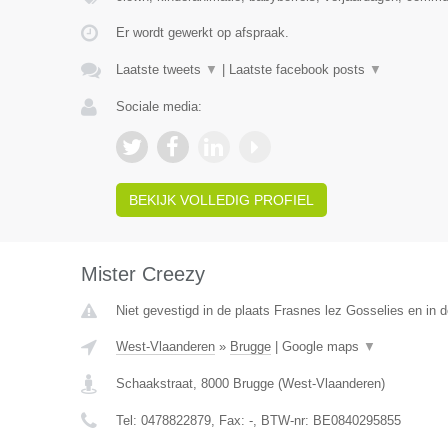
Er wordt gewerkt op afspraak.
Laatste tweets
▼
|
Laatste facebook posts
▼
Sociale media:
BEKIJK VOLLEDIG PROFIEL
Mister Creezy
Niet gevestigd in de plaats Frasnes lez Gosselies en in
West-Vlaanderen
»
Brugge
|
Google maps
▼
Schaakstraat
,
8000
Brugge
(
West-Vlaanderen
)
Tel:
0478822879
, Fax:
-
, BTW-nr:
BE0840295855