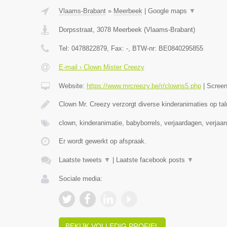
Vlaams-Brabant
»
Meerbeek
|
Google maps
▼
Dorpsstraat
,
3078
Meerbeek
(
Vlaams-Brabant
)
Tel:
0478822879
, Fax:
-
, BTW-nr:
BE0840295855
E-mail › Clown Mister Creezy
Website:
https://www.mrcreezy.be/r/clowns5.php
|
Scree
Clown Mr. Creezy verzorgt diverse kinderanimaties op tal
clown, kinderanimatie, babyborrels, verjaardagen, verjaa
Er wordt gewerkt op afspraak.
Laatste tweets
▼
|
Laatste facebook posts
▼
Sociale media:
BEKIJK VOLLEDIG PROFIEL