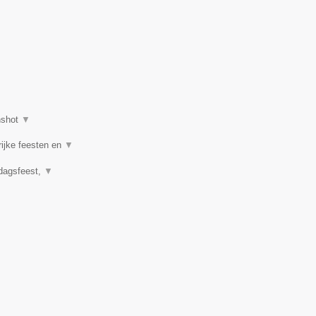
nshot
▼
rijke feesten en
▼
rdagsfeest,
▼