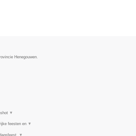
provincie Henegouwen.
nshot
▼
rijke feesten en
▼
rdagsfeest,
▼