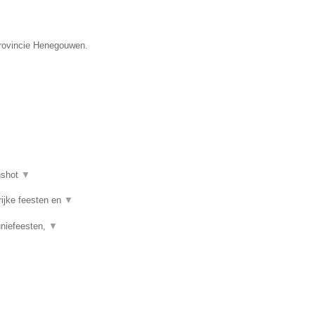
provincie Henegouwen.
nshot
▼
rijke feesten en
▼
uniefeesten,
▼