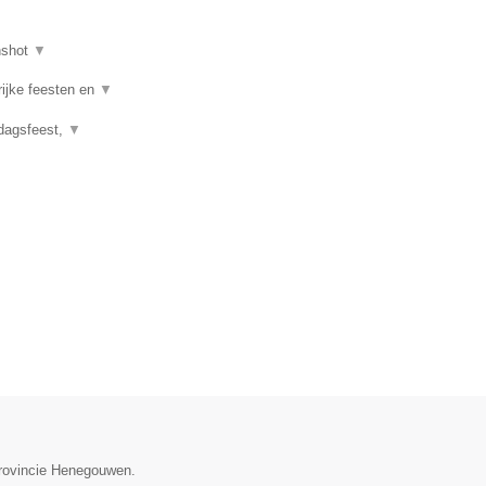
nshot
▼
rijke feesten en
▼
rdagsfeest,
▼
provincie Henegouwen.