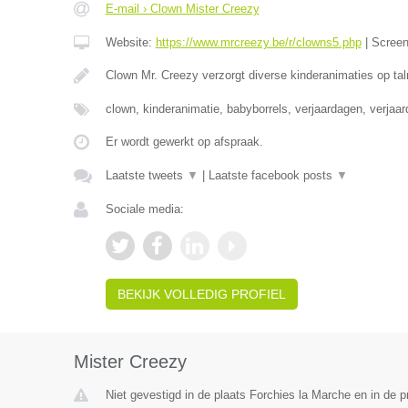
E-mail › Clown Mister Creezy
Website:
https://www.mrcreezy.be/r/clowns5.php
|
Scree
Clown Mr. Creezy verzorgt diverse kinderanimaties op tal
clown, kinderanimatie, babyborrels, verjaardagen, verjaa
Er wordt gewerkt op afspraak.
Laatste tweets
▼
|
Laatste facebook posts
▼
Sociale media:
BEKIJK VOLLEDIG PROFIEL
Mister Creezy
Niet gevestigd in de plaats Forchies la Marche en in de 