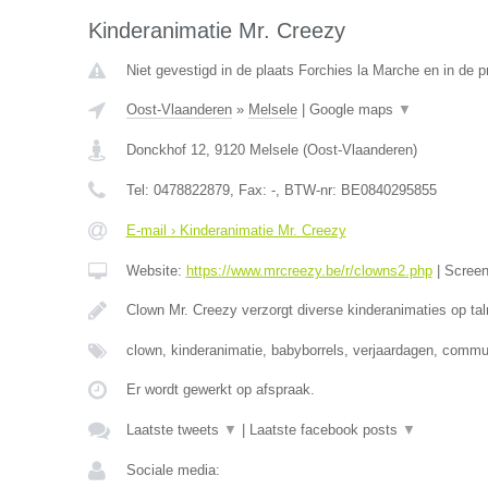
Kinderanimatie Mr. Creezy
Niet gevestigd in de plaats Forchies la Marche en in de 
Oost-Vlaanderen
»
Melsele
|
Google maps
▼
Donckhof 12
,
9120
Melsele
(
Oost-Vlaanderen
)
Tel:
0478822879
, Fax:
-
, BTW-nr:
BE0840295855
E-mail › Kinderanimatie Mr. Creezy
Website:
https://www.mrcreezy.be/r/clowns2.php
|
Scree
Clown Mr. Creezy verzorgt diverse kinderanimaties op tal
clown, kinderanimatie, babyborrels, verjaardagen, comm
Er wordt gewerkt op afspraak.
Laatste tweets
▼
|
Laatste facebook posts
▼
Sociale media: