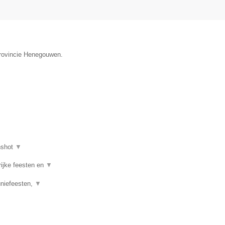
provincie Henegouwen.
nshot
▼
rijke feesten en
▼
uniefeesten,
▼