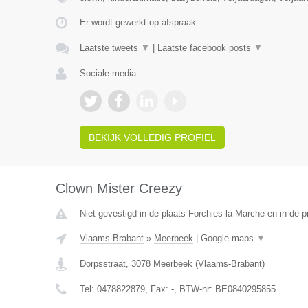
Er wordt gewerkt op afspraak.
Laatste tweets
▼
|
Laatste facebook posts
▼
Sociale media:
BEKIJK VOLLEDIG PROFIEL
Clown Mister Creezy
Niet gevestigd in de plaats Forchies la Marche en in de 
Vlaams-Brabant
»
Meerbeek
|
Google maps
▼
Dorpsstraat
,
3078
Meerbeek
(
Vlaams-Brabant
)
Tel:
0478822879
, Fax:
-
, BTW-nr:
BE0840295855