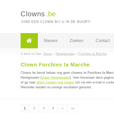
Clowns
.be
VIND EEN CLOWN BIJ U IN DE BUURT!
Nieuws
Zoeken
Contact
U bent nu hier:
Home
»
Henegouwen
»
Forchies la Marche
Clown Forchies la Marche
Clowns.be bevat helaas nog geen
clowns in Forchies la Mar
Henegouwen (
clown Henegouwen
). Voer bovenaan deze pagina 
of ga naar
direct contact met clowns
om via één e-mail in conta
Hieronder worden nu overige resultaten getoond.
1
2
3
4
»
»»