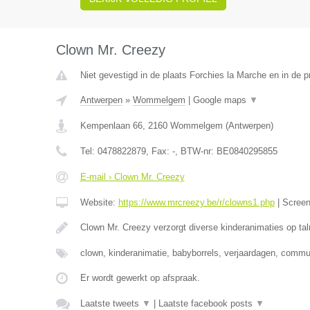
Clown Mr. Creezy
Niet gevestigd in de plaats Forchies la Marche en in de 
Antwerpen
»
Wommelgem
|
Google maps
▼
Kempenlaan 66
,
2160
Wommelgem
(
Antwerpen
)
Tel:
0478822879
, Fax:
-
, BTW-nr:
BE0840295855
E-mail › Clown Mr. Creezy
Website:
https://www.mrcreezy.be/r/clowns1.php
|
Scree
Clown Mr. Creezy verzorgt diverse kinderanimaties op tal
clown, kinderanimatie, babyborrels, verjaardagen, comm
Er wordt gewerkt op afspraak.
Laatste tweets
▼
|
Laatste facebook posts
▼