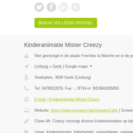
BEKIJK VOLLEDIG PROFIEL
Kinderanimatie Mister Creezy
Niet gevestigd in de plaats Forchies la Marche en in de 
Limburg
»
Genk
|
Google maps
▼
Stadsplein
,
3600
Genk
(
Limburg
)
Tel:
0478822879
, Fax:
-
, BTW-nr:
BE0840295855
E-mail › Kinderanimatie Mister Creezy
Website:
https://www.mrcreezy.be/r/clowns3.php
|
Scree
Clown Mr. Creezy verzorgt diverse kinderanimaties op tal
clown, kinderanimatie, babyborrels, verjaardagen, verjaa