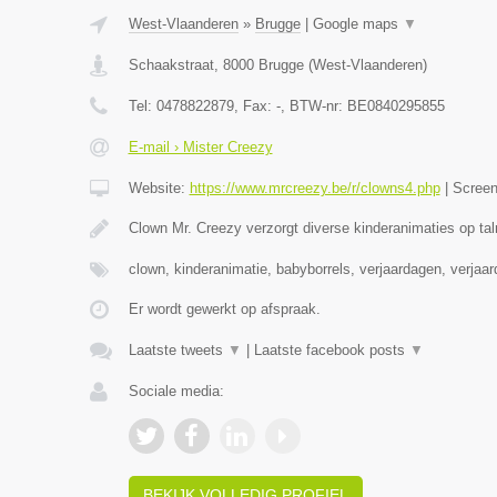
West-Vlaanderen
»
Brugge
|
Google maps
▼
Schaakstraat
,
8000
Brugge
(
West-Vlaanderen
)
Tel:
0478822879
, Fax:
-
, BTW-nr:
BE0840295855
E-mail › Mister Creezy
Website:
https://www.mrcreezy.be/r/clowns4.php
|
Scree
Clown Mr. Creezy verzorgt diverse kinderanimaties op tal
clown, kinderanimatie, babyborrels, verjaardagen, verjaa
Er wordt gewerkt op afspraak.
Laatste tweets
▼
|
Laatste facebook posts
▼
Sociale media:
BEKIJK VOLLEDIG PROFIEL