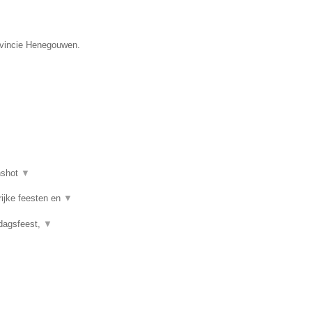
rovincie Henegouwen.
nshot
▼
rijke feesten en
▼
rdagsfeest,
▼