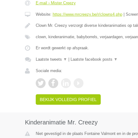
E-mail › Mister Creezy
Website:
https://www.mrcreezy.be/r/clowns4.php
|
Scree
Clown Mr. Creezy verzorgt diverse kinderanimaties op tal
clown, kinderanimatie, babyborrels, verjaardagen, verjaa
Er wordt gewerkt op afspraak.
Laatste tweets
▼
|
Laatste facebook posts
▼
Sociale media:
BEKIJK VOLLEDIG PROFIEL
Kinderanimatie Mr. Creezy
Niet gevestigd in de plaats Fontaine Valmont en in de p