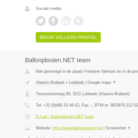
Sociale media:
BEKIJK VOLLEDIG PROFIEL
Ballonplooien.NET team
Niet gevestigd in de plaats Fontaine Valmont en in de p
Vlaams-Brabant
»
Lubbeek
|
Google maps
▼
Tiensesteenweg 99
,
3211
Lubbeek
(
Vlaams-Brabant
)
Tel:
+32 (0)495 53 48 63
, Fax:
-
, BTW-nr:
BE0879 212 55
E-mail › Ballonplooien.NET team
Website:
http://www.ballonplooien.net
|
Screenshot
▼