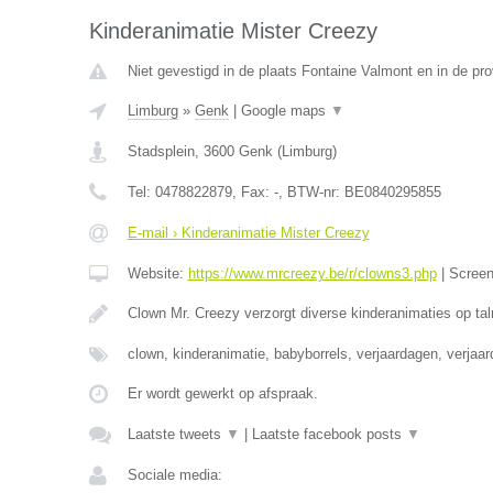
Kinderanimatie Mister Creezy
Niet gevestigd in de plaats Fontaine Valmont en in de p
Limburg
»
Genk
|
Google maps
▼
Stadsplein
,
3600
Genk
(
Limburg
)
Tel:
0478822879
, Fax:
-
, BTW-nr:
BE0840295855
E-mail › Kinderanimatie Mister Creezy
Website:
https://www.mrcreezy.be/r/clowns3.php
|
Scree
Clown Mr. Creezy verzorgt diverse kinderanimaties op tal
clown, kinderanimatie, babyborrels, verjaardagen, verjaa
Er wordt gewerkt op afspraak.
Laatste tweets
▼
|
Laatste facebook posts
▼
Sociale media: