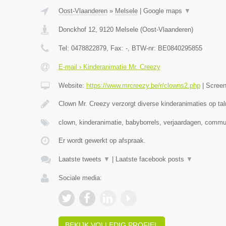
Oost-Vlaanderen
»
Melsele
|
Google maps
▼
Donckhof 12
,
9120
Melsele
(
Oost-Vlaanderen
)
Tel:
0478822879
, Fax:
-
, BTW-nr:
BE0840295855
E-mail › Kinderanimatie Mr. Creezy
Website:
https://www.mrcreezy.be/r/clowns2.php
|
Scree
Clown Mr. Creezy verzorgt diverse kinderanimaties op tal
clown, kinderanimatie, babyborrels, verjaardagen, comm
Er wordt gewerkt op afspraak.
Laatste tweets
▼
|
Laatste facebook posts
▼
Sociale media:
BEKIJK VOLLEDIG PROFIEL