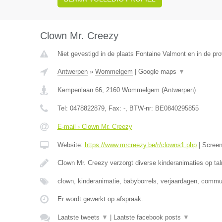
Clown Mr. Creezy
Niet gevestigd in de plaats Fontaine Valmont en in de p
Antwerpen
»
Wommelgem
|
Google maps
▼
Kempenlaan 66
,
2160
Wommelgem
(
Antwerpen
)
Tel:
0478822879
, Fax:
-
, BTW-nr:
BE0840295855
E-mail › Clown Mr. Creezy
Website:
https://www.mrcreezy.be/r/clowns1.php
|
Scree
Clown Mr. Creezy verzorgt diverse kinderanimaties op tal
clown, kinderanimatie, babyborrels, verjaardagen, comm
Er wordt gewerkt op afspraak.
Laatste tweets
▼
|
Laatste facebook posts
▼