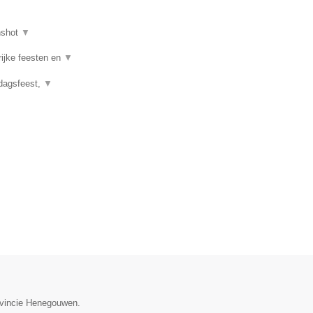
nshot
▼
rijke feesten en
▼
rdagsfeest,
▼
rovincie Henegouwen.