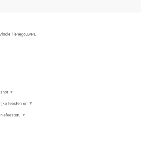
rovincie Henegouwen.
nshot
▼
rijke feesten en
▼
uniefeesten,
▼