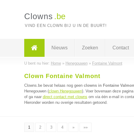
Clowns
.be
VIND EEN CLOWN BIJ U IN DE BUURT!
Nieuws
Zoeken
Contact
U bent nu hier:
Home
»
Henegouwen
»
Fontaine Valmont
Clown Fontaine Valmont
Clowns.be bevat helaas nog geen
clowns in Fontaine Valmon
Henegouwen (
clown Henegouwen
). Voer bovenaan deze pagina 
of ga naar
direct contact met clowns
om via één e-mail in conta
Hieronder worden nu overige resultaten getoond.
1
2
3
4
»
»»