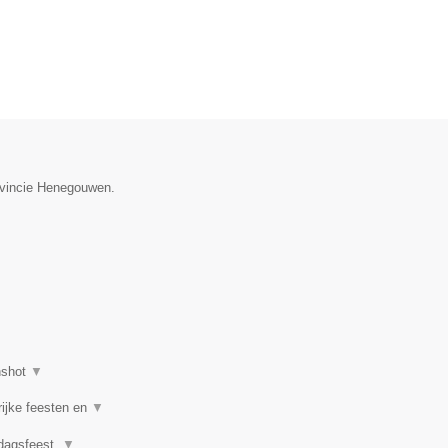
rovincie Henegouwen.
nshot
▼
rijke feesten en
▼
rdagsfeest,
▼