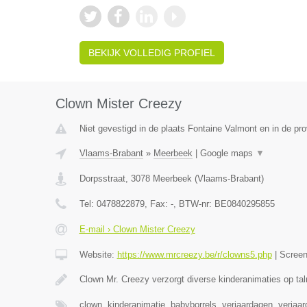
BEKIJK VOLLEDIG PROFIEL
Clown Mister Creezy
Niet gevestigd in de plaats Fontaine Valmont en in de p
Vlaams-Brabant
»
Meerbeek
|
Google maps
▼
Dorpsstraat
,
3078
Meerbeek
(
Vlaams-Brabant
)
Tel:
0478822879
, Fax:
-
, BTW-nr:
BE0840295855
E-mail › Clown Mister Creezy
Website:
https://www.mrcreezy.be/r/clowns5.php
|
Scree
Clown Mr. Creezy verzorgt diverse kinderanimaties op tal
clown, kinderanimatie, babyborrels, verjaardagen, verjaa