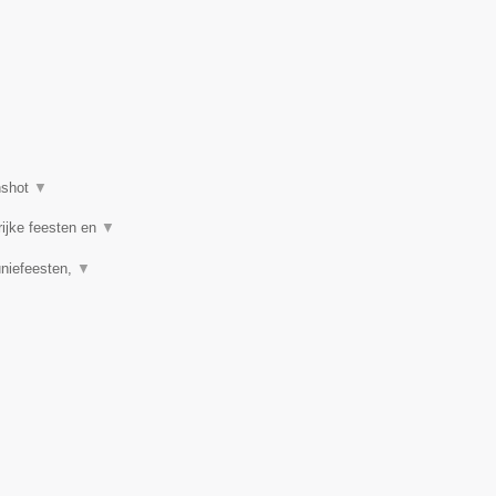
nshot
▼
rijke feesten en
▼
uniefeesten,
▼