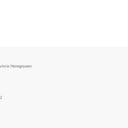
rovincie Henegouwen.
2