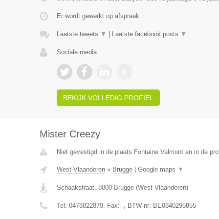
Er wordt gewerkt op afspraak.
Laatste tweets
▼
|
Laatste facebook posts
▼
Sociale media:
BEKIJK VOLLEDIG PROFIEL
Mister Creezy
Niet gevestigd in de plaats Fontaine Valmont en in de p
West-Vlaanderen
»
Brugge
|
Google maps
▼
Schaakstraat
,
8000
Brugge
(
West-Vlaanderen
)
Tel:
0478822879
, Fax:
-
, BTW-nr:
BE0840295855