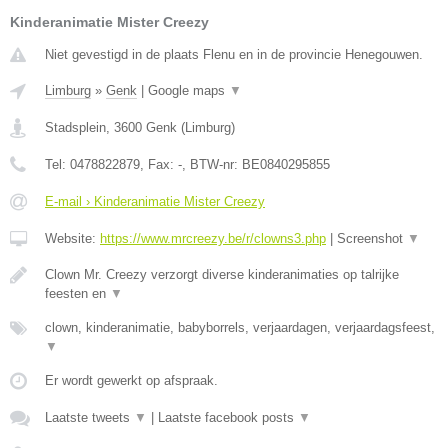
Kinderanimatie Mister Creezy
Niet gevestigd in de plaats Flenu en in de provincie Henegouwen.
Limburg
»
Genk
|
Google maps
▼
Stadsplein
,
3600
Genk
(
Limburg
)
Tel:
0478822879
, Fax:
-
, BTW-nr:
BE0840295855
E-mail › Kinderanimatie Mister Creezy
Website:
https://www.mrcreezy.be/r/clowns3.php
|
Screenshot
▼
Clown Mr. Creezy verzorgt diverse kinderanimaties op talrijke
feesten en
▼
clown, kinderanimatie, babyborrels, verjaardagen, verjaardagsfeest,
▼
Er wordt gewerkt op afspraak.
Laatste tweets
▼
|
Laatste facebook posts
▼