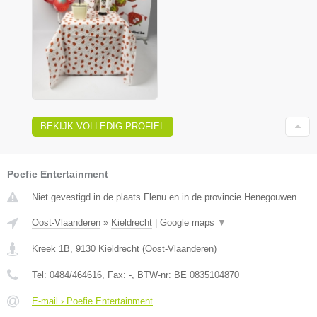
BEKIJK VOLLEDIG PROFIEL
Poefie Entertainment
Niet gevestigd in de plaats Flenu en in de provincie Henegouwen.
Oost-Vlaanderen
»
Kieldrecht
|
Google maps
▼
Kreek 1B
,
9130
Kieldrecht
(
Oost-Vlaanderen
)
Tel:
0484/464616
, Fax:
-
, BTW-nr:
BE 0835104870
E-mail › Poefie Entertainment