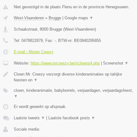
Niet gevestigd in de plaats Flenu en in de provincie Henegouwen.
West-Vlaanderen
»
Brugge
|
Google maps
▼
Schaakstraat
,
8000
Brugge
(
West-Vlaanderen
)
Tel:
0478822879
, Fax:
-
, BTW-nr:
BE0840295855
E-mail › Mister Creezy
Website:
https://www.mrcreezy.be/r/clowns4.php
|
Screenshot
▼
Clown Mr. Creezy verzorgt diverse kinderanimaties op talrijke
feesten en
▼
clown, kinderanimatie, babyborrels, verjaardagen, verjaardagsfeest,
▼
Er wordt gewerkt op afspraak.
Laatste tweets
▼
|
Laatste facebook posts
▼
Sociale media: