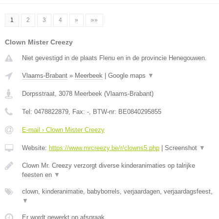
1
2
3
4
»
»»
Clown Mister Creezy
Niet gevestigd in de plaats Flenu en in de provincie Henegouwen.
Vlaams-Brabant
»
Meerbeek
|
Google maps
▼
Dorpsstraat
,
3078
Meerbeek
(
Vlaams-Brabant
)
Tel:
0478822879
, Fax:
-
, BTW-nr:
BE0840295855
E-mail › Clown Mister Creezy
Website:
https://www.mrcreezy.be/r/clowns5.php
|
Screenshot
▼
Clown Mr. Creezy verzorgt diverse kinderanimaties op talrijke
feesten en
▼
clown, kinderanimatie, babyborrels, verjaardagen, verjaardagsfeest,
▼
Er wordt gewerkt op afspraak.