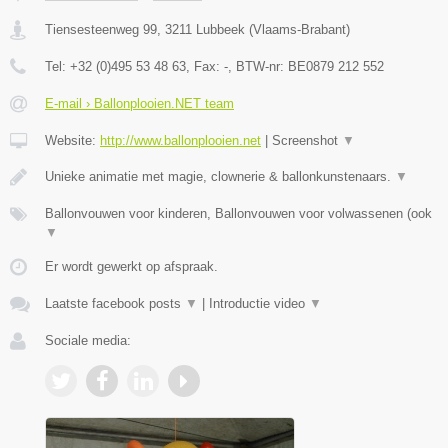
Tiensesteenweg 99
,
3211
Lubbeek
(
Vlaams-Brabant
)
Tel:
+32 (0)495 53 48 63
, Fax:
-
, BTW-nr:
BE0879 212 552
E-mail › Ballonplooien.NET team
Website:
http://www.ballonplooien.net
|
Screenshot
▼
Unieke animatie met magie, clownerie & ballonkunstenaars.
▼
Ballonvouwen voor kinderen, Ballonvouwen voor volwassenen (ook
▼
Er wordt gewerkt op afspraak.
Laatste facebook posts
▼
|
Introductie video
▼
Sociale media: