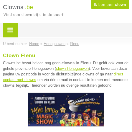
Ik ben een
clown
Clowns
.be
Vind een clown bij u in de buurt!
U bent nu hier:
Home
»
Henegouwen
»
Flenu
Clown Flenu
Clowns.be bevat helaas nog geen
clowns in Flenu
. Dit geldt ook voor de
gehele provincie Henegouwen (
clown Henegouwen
). Voer bovenaan deze
pagina uw postcode in voor de dichtstbijzijnde clowns of ga naar
direct
contact met clowns
om via één e-mail in contact te komen met meerdere
clowns tegelijk. Hieronder worden nu overige resultaten getoond.