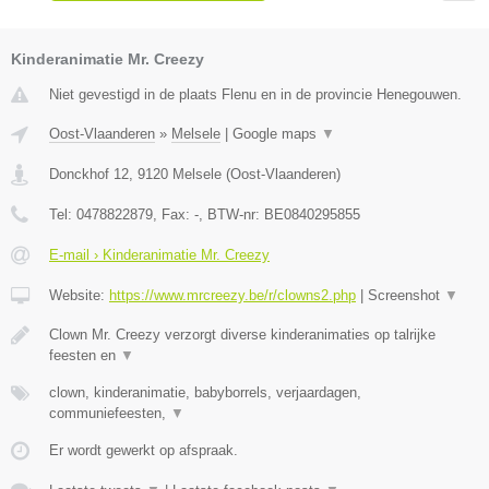
Kinderanimatie Mr. Creezy
Niet gevestigd in de plaats Flenu en in de provincie Henegouwen.
Oost-Vlaanderen
»
Melsele
|
Google maps
▼
Donckhof 12
,
9120
Melsele
(
Oost-Vlaanderen
)
Tel:
0478822879
, Fax:
-
, BTW-nr:
BE0840295855
E-mail › Kinderanimatie Mr. Creezy
Website:
https://www.mrcreezy.be/r/clowns2.php
|
Screenshot
▼
Clown Mr. Creezy verzorgt diverse kinderanimaties op talrijke
feesten en
▼
clown, kinderanimatie, babyborrels, verjaardagen,
communiefeesten,
▼
Er wordt gewerkt op afspraak.