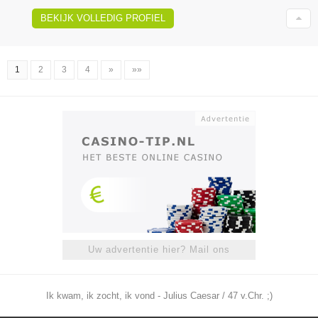
BEKIJK VOLLEDIG PROFIEL
1
2
3
4
»
»»
Uw advertentie hier? Mail ons
Ik kwam, ik zocht, ik vond - Julius Caesar / 47 v.Chr. ;)