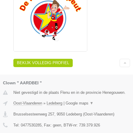
BEKIJK VOLLEDIG PROFIEL
Clown " AARDBEI "
Niet gevestigd in de plaats Flenu en in de provincie Henegouwen.
Oost-Vlaanderen
»
Ledeberg
|
Google maps
▼
Brusselsesteenweg 257
,
9050
Ledeberg
(
Oost-Vlaanderen
)
Tel:
0477530285
, Fax:
geen
, BTW-nr:
739.379.926