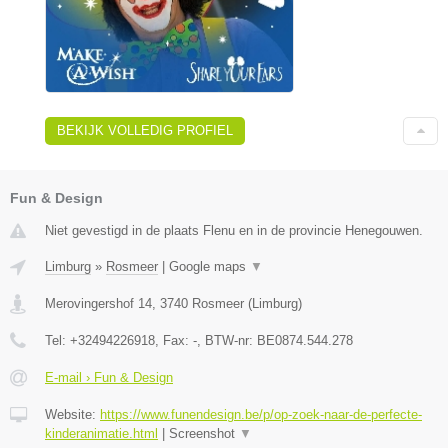
BEKIJK VOLLEDIG PROFIEL
Fun & Design
Niet gevestigd in de plaats Flenu en in de provincie Henegouwen.
Limburg
»
Rosmeer
|
Google maps
▼
Merovingershof 14
,
3740
Rosmeer
(
Limburg
)
Tel:
+32494226918
, Fax:
-
, BTW-nr:
BE0874.544.278
E-mail › Fun & Design
Website:
https://www.funendesign.be/p/op-zoek-naar-de-perfecte-
kinderanimatie.html
|
Screenshot
▼