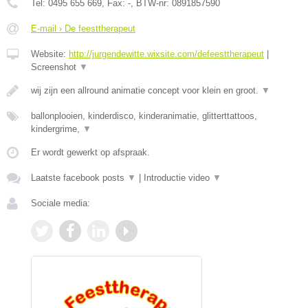
Tel:
0495 655 669
, Fax:
-
, BTW-nr:
0891857590
E-mail › De feesttherapeut
Website:
http://jurgendewitte.wixsite.com/defeesttherapeut
|
Screenshot
▼
wij zijn een allround animatie concept voor klein en groot.
▼
ballonplooien, kinderdisco, kinderanimatie, glitterttattoos,
kindergrime,
▼
Er wordt gewerkt op afspraak.
Laatste facebook posts
▼
|
Introductie video
▼
Sociale media: