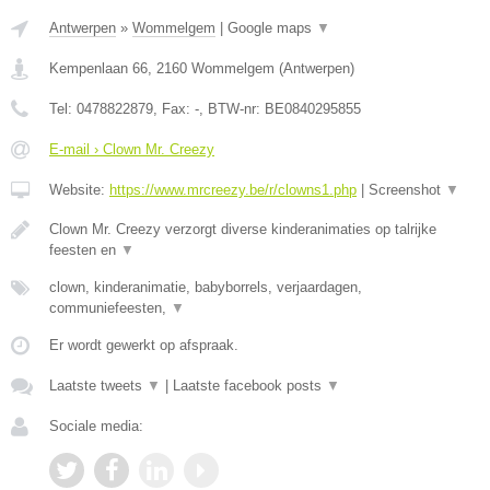
Antwerpen
»
Wommelgem
|
Google maps
▼
Kempenlaan 66
,
2160
Wommelgem
(
Antwerpen
)
Tel:
0478822879
, Fax:
-
, BTW-nr:
BE0840295855
E-mail › Clown Mr. Creezy
Website:
https://www.mrcreezy.be/r/clowns1.php
|
Screenshot
▼
Clown Mr. Creezy verzorgt diverse kinderanimaties op talrijke
feesten en
▼
clown, kinderanimatie, babyborrels, verjaardagen,
communiefeesten,
▼
Er wordt gewerkt op afspraak.
Laatste tweets
▼
|
Laatste facebook posts
▼
Sociale media: