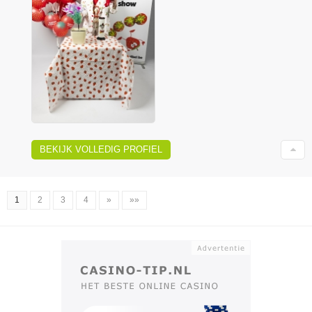
BEKIJK VOLLEDIG PROFIEL
1
2
3
4
»
»»