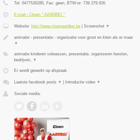
Tel:
0477530285
, Fax:
geen
, BTW-nr:
739.379.926
E-mail › Clown " AARDBEI "
Website:
http://www.clownaardbei.be
|
Screenshot
▼
animatie - presentatie - organisatie voor groot en klein als er maar
▼
animatie kinderen volwassen, presentatie, organiseren feesten,
bedrijven,
▼
Er wordt gewerkt op afspraak.
Laatste facebook posts
▼
|
Introductie video
▼
Sociale media: