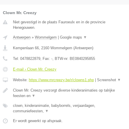
Clown Mr. Creezy
Niet gevestigd in de plaats Fauroeulx en in de provincie
Henegouwen.
Antwerpen
»
Wommelgem
|
Google maps
▼
Kempenlaan 66
,
2160
Wommelgem
(
Antwerpen
)
Tel:
0478822879
, Fax:
-
, BTW-nr:
BE0840295855
E-mail › Clown Mr. Creezy
Website:
https://www.mrcreezy.be/r/clowns1.php
|
Screenshot
▼
Clown Mr. Creezy verzorgt diverse kinderanimaties op talrijke
feesten en
▼
clown, kinderanimatie, babyborrels, verjaardagen,
communiefeesten,
▼
Er wordt gewerkt op afspraak.