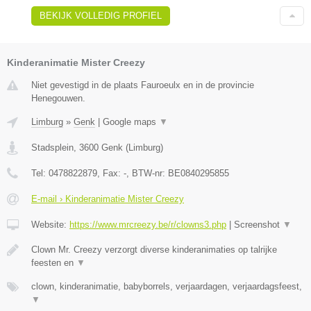
BEKIJK VOLLEDIG PROFIEL
Kinderanimatie Mister Creezy
Niet gevestigd in de plaats Fauroeulx en in de provincie
Henegouwen.
Limburg
»
Genk
|
Google maps
▼
Stadsplein
,
3600
Genk
(
Limburg
)
Tel:
0478822879
, Fax:
-
, BTW-nr:
BE0840295855
E-mail › Kinderanimatie Mister Creezy
Website:
https://www.mrcreezy.be/r/clowns3.php
|
Screenshot
▼
Clown Mr. Creezy verzorgt diverse kinderanimaties op talrijke
feesten en
▼
clown, kinderanimatie, babyborrels, verjaardagen, verjaardagsfeest,
▼