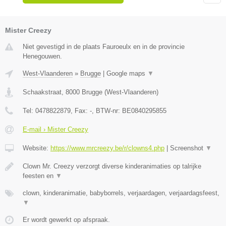
Mister Creezy
Niet gevestigd in de plaats Fauroeulx en in de provincie
Henegouwen.
West-Vlaanderen
»
Brugge
|
Google maps
▼
Schaakstraat
,
8000
Brugge
(
West-Vlaanderen
)
Tel:
0478822879
, Fax:
-
, BTW-nr:
BE0840295855
E-mail › Mister Creezy
Website:
https://www.mrcreezy.be/r/clowns4.php
|
Screenshot
▼
Clown Mr. Creezy verzorgt diverse kinderanimaties op talrijke
feesten en
▼
clown, kinderanimatie, babyborrels, verjaardagen, verjaardagsfeest,
▼
Er wordt gewerkt op afspraak.