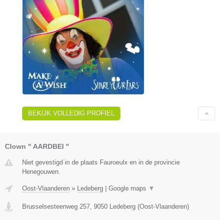
BEKIJK VOLLEDIG PROFIEL
Clown " AARDBEI "
Niet gevestigd in de plaats Fauroeulx en in de provincie
Henegouwen.
Oost-Vlaanderen
»
Ledeberg
|
Google maps
▼
Brusselsesteenweg 257
,
9050
Ledeberg
(
Oost-Vlaanderen
)