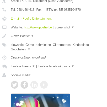
Kreek 1B
,
9130
Kieldrecht
(
Oost-Vlaanderen
)
Tel:
0484/464616
, Fax:
-
, BTW-nr:
BE 0835104870
E-mail › Poefie Entertainment
Website:
http://www.poefie.be
|
Screenshot
▼
Clown Poefie:
▼
clownerie, Grime, schminken, Glittertattoos, Kinderdisco,
Goochelen,
▼
Openingstijden onbekend
Laatste tweets
▼
|
Laatste facebook posts
▼
Sociale media: