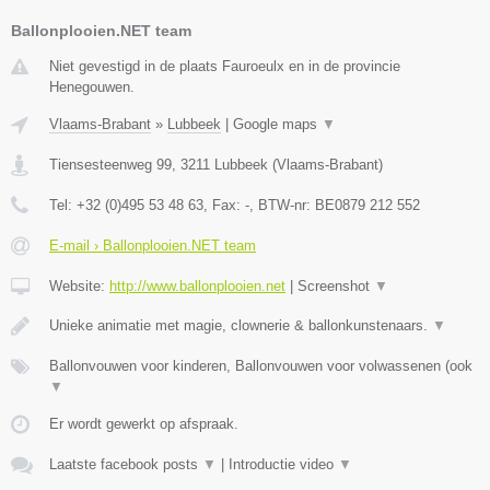
Ballonplooien.NET team
Niet gevestigd in de plaats Fauroeulx en in de provincie
Henegouwen.
Vlaams-Brabant
»
Lubbeek
|
Google maps
▼
Tiensesteenweg 99
,
3211
Lubbeek
(
Vlaams-Brabant
)
Tel:
+32 (0)495 53 48 63
, Fax:
-
, BTW-nr:
BE0879 212 552
E-mail › Ballonplooien.NET team
Website:
http://www.ballonplooien.net
|
Screenshot
▼
Unieke animatie met magie, clownerie & ballonkunstenaars.
▼
Ballonvouwen voor kinderen, Ballonvouwen voor volwassenen (ook
▼
Er wordt gewerkt op afspraak.
Laatste facebook posts
▼
|
Introductie video
▼