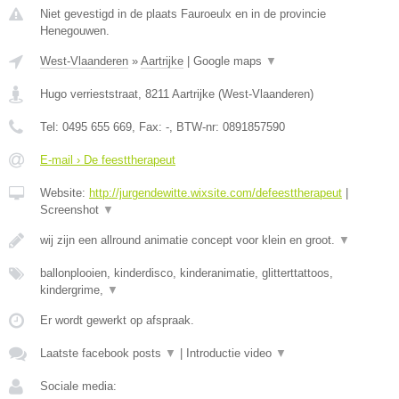
Niet gevestigd in de plaats Fauroeulx en in de provincie
Henegouwen.
West-Vlaanderen
»
Aartrijke
|
Google maps
▼
Hugo verrieststraat
,
8211
Aartrijke
(
West-Vlaanderen
)
Tel:
0495 655 669
, Fax:
-
, BTW-nr:
0891857590
E-mail › De feesttherapeut
Website:
http://jurgendewitte.wixsite.com/defeesttherapeut
|
Screenshot
▼
wij zijn een allround animatie concept voor klein en groot.
▼
ballonplooien, kinderdisco, kinderanimatie, glitterttattoos,
kindergrime,
▼
Er wordt gewerkt op afspraak.
Laatste facebook posts
▼
|
Introductie video
▼
Sociale media: