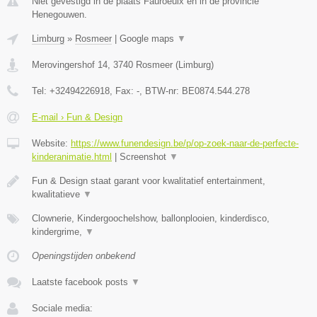
Niet gevestigd in de plaats Fauroeulx en in de provincie
Henegouwen.
Limburg
»
Rosmeer
|
Google maps
▼
Merovingershof 14
,
3740
Rosmeer
(
Limburg
)
Tel:
+32494226918
, Fax:
-
, BTW-nr:
BE0874.544.278
E-mail › Fun & Design
Website:
https://www.funendesign.be/p/op-zoek-naar-de-perfecte-
kinderanimatie.html
|
Screenshot
▼
Fun & Design staat garant voor kwalitatief entertainment,
kwalitatieve
▼
Clownerie, Kindergoochelshow, ballonplooien, kinderdisco,
kindergrime,
▼
Openingstijden onbekend
Laatste facebook posts
▼
Sociale media: