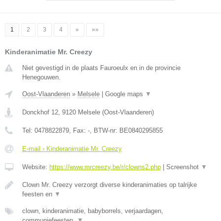
1
2
3
4
»
»»
Kinderanimatie Mr. Creezy
Niet gevestigd in de plaats Fauroeulx en in de provincie
Henegouwen.
Oost-Vlaanderen
»
Melsele
|
Google maps
▼
Donckhof 12
,
9120
Melsele
(
Oost-Vlaanderen
)
Tel:
0478822879
, Fax:
-
, BTW-nr:
BE0840295855
E-mail › Kinderanimatie Mr. Creezy
Website:
https://www.mrcreezy.be/r/clowns2.php
|
Screenshot
▼
Clown Mr. Creezy verzorgt diverse kinderanimaties op talrijke
feesten en
▼
clown, kinderanimatie, babyborrels, verjaardagen,
communiefeesten,
▼