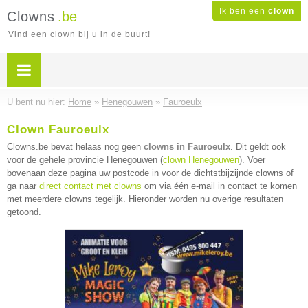
Ik ben een
clown
Clowns
.be
Vind een clown bij u in de buurt!
U bent nu hier:
Home
»
Henegouwen
»
Fauroeulx
Clown Fauroeulx
Clowns.be bevat helaas nog geen
clowns in Fauroeulx
. Dit geldt ook
voor de gehele provincie Henegouwen (
clown Henegouwen
). Voer
bovenaan deze pagina uw postcode in voor de dichtstbijzijnde clowns of
ga naar
direct contact met clowns
om via één e-mail in contact te komen
met meerdere clowns tegelijk. Hieronder worden nu overige resultaten
getoond.