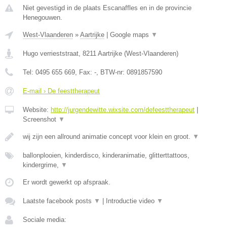
Niet gevestigd in de plaats Escanaffles en in de provincie
Henegouwen.
West-Vlaanderen
»
Aartrijke
|
Google maps
▼
Hugo verrieststraat
,
8211
Aartrijke
(
West-Vlaanderen
)
Tel:
0495 655 669
, Fax:
-
, BTW-nr:
0891857590
E-mail › De feesttherapeut
Website:
http://jurgendewitte.wixsite.com/defeesttherapeut
|
Screenshot
▼
wij zijn een allround animatie concept voor klein en groot.
▼
ballonplooien, kinderdisco, kinderanimatie, glitterttattoos,
kindergrime,
▼
Er wordt gewerkt op afspraak.
Laatste facebook posts
▼
|
Introductie video
▼
Sociale media: