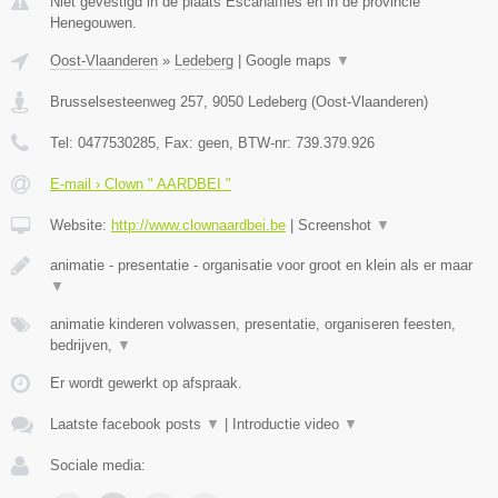
Niet gevestigd in de plaats Escanaffles en in de provincie
Henegouwen.
Oost-Vlaanderen
»
Ledeberg
|
Google maps
▼
Brusselsesteenweg 257
,
9050
Ledeberg
(
Oost-Vlaanderen
)
Tel:
0477530285
, Fax:
geen
, BTW-nr:
739.379.926
E-mail › Clown " AARDBEI "
Website:
http://www.clownaardbei.be
|
Screenshot
▼
animatie - presentatie - organisatie voor groot en klein als er maar
▼
animatie kinderen volwassen, presentatie, organiseren feesten,
bedrijven,
▼
Er wordt gewerkt op afspraak.
Laatste facebook posts
▼
|
Introductie video
▼
Sociale media: