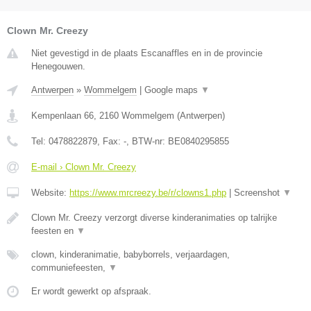
Clown Mr. Creezy
Niet gevestigd in de plaats Escanaffles en in de provincie
Henegouwen.
Antwerpen
»
Wommelgem
|
Google maps
▼
Kempenlaan 66
,
2160
Wommelgem
(
Antwerpen
)
Tel:
0478822879
, Fax:
-
, BTW-nr:
BE0840295855
E-mail › Clown Mr. Creezy
Website:
https://www.mrcreezy.be/r/clowns1.php
|
Screenshot
▼
Clown Mr. Creezy verzorgt diverse kinderanimaties op talrijke
feesten en
▼
clown, kinderanimatie, babyborrels, verjaardagen,
communiefeesten,
▼
Er wordt gewerkt op afspraak.