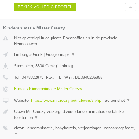
BEKIJK VOLLEDIG PROFIEL
Kinderanimatie Mister Creezy
Niet gevestigd in de plaats Escanaffles en in de provincie
Henegouwen.
Limburg
»
Genk
|
Google maps
▼
Stadsplein
,
3600
Genk
(
Limburg
)
Tel:
0478822879
, Fax:
-
, BTW-nr:
BE0840295855
E-mail › Kinderanimatie Mister Creezy
Website:
https://www.mrcreezy.be/r/clowns3.php
|
Screenshot
▼
Clown Mr. Creezy verzorgt diverse kinderanimaties op talrijke
feesten en
▼
clown, kinderanimatie, babyborrels, verjaardagen, verjaardagsfeest,
▼