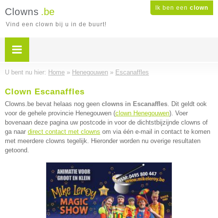
Ik ben een
clown
Clowns
.be
Vind een clown bij u in de buurt!
U bent nu hier:
Home
»
Henegouwen
»
Escanaffles
Clown Escanaffles
Clowns.be bevat helaas nog geen
clowns in Escanaffles
. Dit geldt ook
voor de gehele provincie Henegouwen (
clown Henegouwen
). Voer
bovenaan deze pagina uw postcode in voor de dichtstbijzijnde clowns of
ga naar
direct contact met clowns
om via één e-mail in contact te komen
met meerdere clowns tegelijk. Hieronder worden nu overige resultaten
getoond.