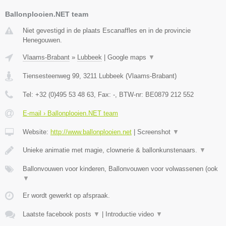
Ballonplooien.NET team
Niet gevestigd in de plaats Escanaffles en in de provincie
Henegouwen.
Vlaams-Brabant
»
Lubbeek
|
Google maps
▼
Tiensesteenweg 99
,
3211
Lubbeek
(
Vlaams-Brabant
)
Tel:
+32 (0)495 53 48 63
, Fax:
-
, BTW-nr:
BE0879 212 552
E-mail › Ballonplooien.NET team
Website:
http://www.ballonplooien.net
|
Screenshot
▼
Unieke animatie met magie, clownerie & ballonkunstenaars.
▼
Ballonvouwen voor kinderen, Ballonvouwen voor volwassenen (ook
▼
Er wordt gewerkt op afspraak.
Laatste facebook posts
▼
|
Introductie video
▼