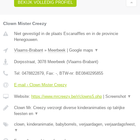
BEKIJK VOLLEDIG PROFIEL
Clown Mister Creezy
Niet gevestigd in de plaats Escanaffles en in de provincie
Henegouwen.
Vlaams-Brabant
»
Meerbeek
|
Google maps
▼
Dorpsstraat
,
3078
Meerbeek
(
Vlaams-Brabant
)
Tel:
0478822879
, Fax:
-
, BTW-nr:
BE0840295855
E-mail › Clown Mister Creezy
Website:
https://www.mrcreezy.be/r/clowns5.php
|
Screenshot
▼
Clown Mr. Creezy verzorgt diverse kinderanimaties op talrijke
feesten en
▼
clown, kinderanimatie, babyborrels, verjaardagen, verjaardagsfeest,
▼