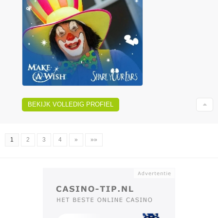
BEKIJK VOLLEDIG PROFIEL
1
2
3
4
»
»»