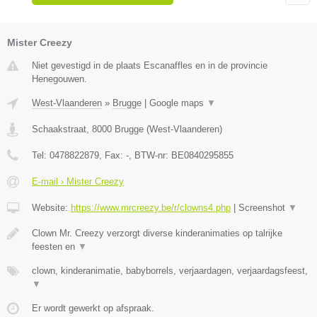
Mister Creezy
Niet gevestigd in de plaats Escanaffles en in de provincie
Henegouwen.
West-Vlaanderen
»
Brugge
|
Google maps
▼
Schaakstraat
,
8000
Brugge
(
West-Vlaanderen
)
Tel:
0478822879
, Fax:
-
, BTW-nr:
BE0840295855
E-mail › Mister Creezy
Website:
https://www.mrcreezy.be/r/clowns4.php
|
Screenshot
▼
Clown Mr. Creezy verzorgt diverse kinderanimaties op talrijke
feesten en
▼
clown, kinderanimatie, babyborrels, verjaardagen, verjaardagsfeest,
▼
Er wordt gewerkt op afspraak.