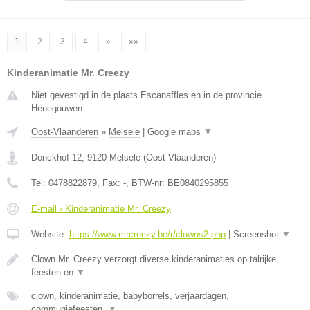
1
2
3
4
»
»»
Kinderanimatie Mr. Creezy
Niet gevestigd in de plaats Escanaffles en in de provincie
Henegouwen.
Oost-Vlaanderen
»
Melsele
|
Google maps
▼
Donckhof 12
,
9120
Melsele
(
Oost-Vlaanderen
)
Tel:
0478822879
, Fax:
-
, BTW-nr:
BE0840295855
E-mail › Kinderanimatie Mr. Creezy
Website:
https://www.mrcreezy.be/r/clowns2.php
|
Screenshot
▼
Clown Mr. Creezy verzorgt diverse kinderanimaties op talrijke
feesten en
▼
clown, kinderanimatie, babyborrels, verjaardagen,
communiefeesten,
▼