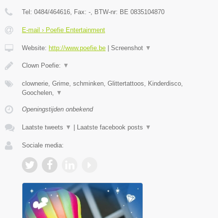
Tel:
0484/464616
, Fax:
-
, BTW-nr:
BE 0835104870
E-mail › Poefie Entertainment
Website:
http://www.poefie.be
|
Screenshot
▼
Clown Poefie:
▼
clownerie, Grime, schminken, Glittertattoos, Kinderdisco,
Goochelen,
▼
Openingstijden onbekend
Laatste tweets
▼
|
Laatste facebook posts
▼
Sociale media: