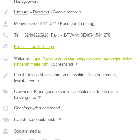
Henegouwen.
Limburg
»
Rosmeer
|
Google maps
▼
Merovingershof 14
,
3740
Rosmeer
(
Limburg
)
Tel:
+32494226918
, Fax:
-
, BTW-nr:
BE0874.544.278
E-mail › Fun & Design
Website:
https://www.funendesign.be/p/op-zoek-naar-de-perfecte-
kinderanimatie.html
|
Screenshot
▼
Fun & Design staat garant voor kwalitatief entertainment,
kwalitatieve
▼
Clownerie, Kindergoochelshow, ballonplooien, kinderdisco,
kindergrime,
▼
Openingstijden onbekend
Laatste facebook posts
▼
Sociale media: