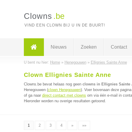
Clowns
.be
VIND EEN CLOWN BIJ U IN DE BUURT!
Nieuws
Zoeken
Contact
U bent nu hier:
Home
»
Henegouwen
»
Ellignies Sainte Anne
Clown Ellignies Sainte Anne
Clowns.be bevat helaas nog geen
clowns in Ellignies Sainte
Henegouwen (
clown Henegouwen
). Voer bovenaan deze pagina 
of ga naar
direct contact met clowns
om via één e-mail in conta
Hieronder worden nu overige resultaten getoond.
1
2
3
4
»
»»