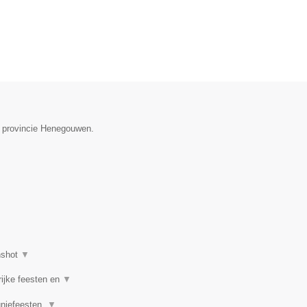
de provincie Henegouwen.
nshot
▼
rijke feesten en
▼
uniefeesten,
▼