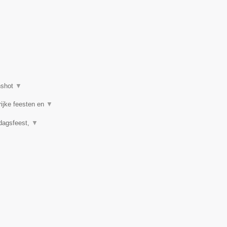
nshot
▼
rijke feesten en
▼
rdagsfeest,
▼