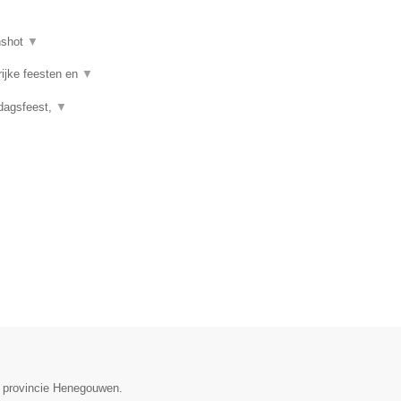
nshot
▼
rijke feesten en
▼
rdagsfeest,
▼
de provincie Henegouwen.