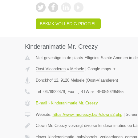
BEKIJK VOLLEDIG PROFIEL
Kinderanimatie Mr. Creezy
Niet gevestigd in de plaats Ellignies Sainte Anne en in 
Oost-Vlaanderen
»
Melsele
|
Google maps
▼
Donckhof 12
,
9120
Melsele
(
Oost-Vlaanderen
)
Tel:
0478822879
, Fax:
-
, BTW-nr:
BE0840295855
E-mail › Kinderanimatie Mr. Creezy
Website:
https://www.mrcreezy.be/r/clowns2.php
|
Scree
Clown Mr. Creezy verzorgt diverse kinderanimaties op tal
clown, kinderanimatie, babyborrels, verjaardagen, comm