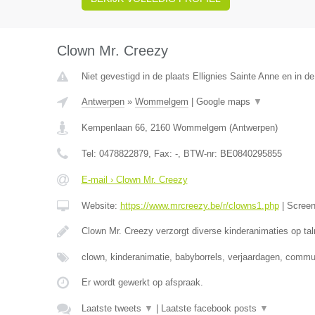
Clown Mr. Creezy
Niet gevestigd in de plaats Ellignies Sainte Anne en in 
Antwerpen
»
Wommelgem
|
Google maps
▼
Kempenlaan 66
,
2160
Wommelgem
(
Antwerpen
)
Tel:
0478822879
, Fax:
-
, BTW-nr:
BE0840295855
E-mail › Clown Mr. Creezy
Website:
https://www.mrcreezy.be/r/clowns1.php
|
Scree
Clown Mr. Creezy verzorgt diverse kinderanimaties op tal
clown, kinderanimatie, babyborrels, verjaardagen, comm
Er wordt gewerkt op afspraak.
Laatste tweets
▼
|
Laatste facebook posts
▼