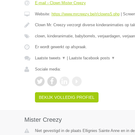
E-mail › Clown Mister Creezy
Website:
https://www.mrcreezy.be/r/clowns5.php
|
Scree
Clown Mr. Creezy verzorgt diverse kinderanimaties op tal
clown, kinderanimatie, babyborrels, verjaardagen, verjaa
Er wordt gewerkt op afspraak.
Laatste tweets
▼
|
Laatste facebook posts
▼
Sociale media:
BEKIJK VOLLEDIG PROFIEL
Mister Creezy
Niet gevestigd in de plaats Ellignies Sainte Anne en in 