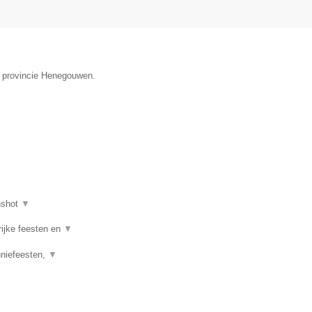
de provincie Henegouwen.
nshot
▼
rijke feesten en
▼
uniefeesten,
▼