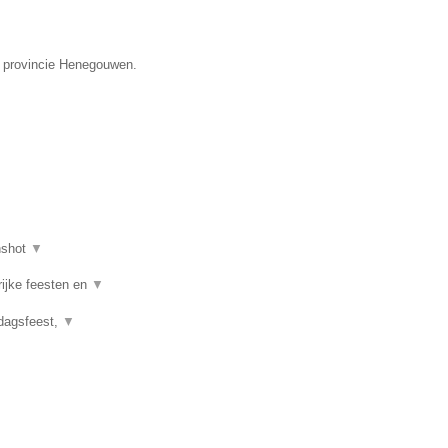
de provincie Henegouwen.
nshot
▼
rijke feesten en
▼
rdagsfeest,
▼