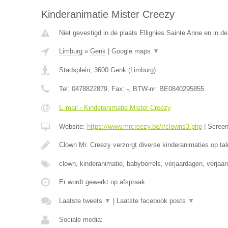
Kinderanimatie Mister Creezy
Niet gevestigd in de plaats Ellignies Sainte Anne en in 
Limburg
»
Genk
|
Google maps
▼
Stadsplein
,
3600
Genk
(
Limburg
)
Tel:
0478822879
, Fax:
-
, BTW-nr:
BE0840295855
E-mail › Kinderanimatie Mister Creezy
Website:
https://www.mrcreezy.be/r/clowns3.php
|
Scree
Clown Mr. Creezy verzorgt diverse kinderanimaties op tal
clown, kinderanimatie, babyborrels, verjaardagen, verjaa
Er wordt gewerkt op afspraak.
Laatste tweets
▼
|
Laatste facebook posts
▼
Sociale media: