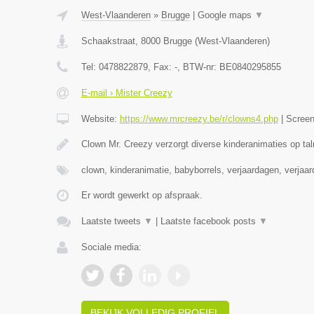
West-Vlaanderen
»
Brugge
|
Google maps
▼
Schaakstraat
,
8000
Brugge
(
West-Vlaanderen
)
Tel:
0478822879
, Fax:
-
, BTW-nr:
BE0840295855
E-mail › Mister Creezy
Website:
https://www.mrcreezy.be/r/clowns4.php
|
Scree
Clown Mr. Creezy verzorgt diverse kinderanimaties op tal
clown, kinderanimatie, babyborrels, verjaardagen, verjaa
Er wordt gewerkt op afspraak.
Laatste tweets
▼
|
Laatste facebook posts
▼
Sociale media:
BEKIJK VOLLEDIG PROFIEL