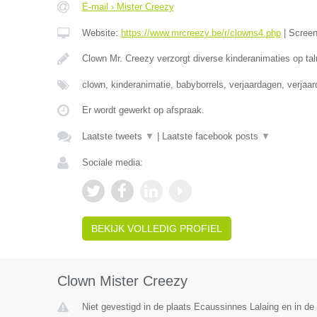
E-mail › Mister Creezy
Website:
https://www.mrcreezy.be/r/clowns4.php
|
Scree
Clown Mr. Creezy verzorgt diverse kinderanimaties op tal
clown, kinderanimatie, babyborrels, verjaardagen, verjaa
Er wordt gewerkt op afspraak.
Laatste tweets
▼
|
Laatste facebook posts
▼
Sociale media:
BEKIJK VOLLEDIG PROFIEL
Clown Mister Creezy
Niet gevestigd in de plaats Ecaussinnes Lalaing en in d