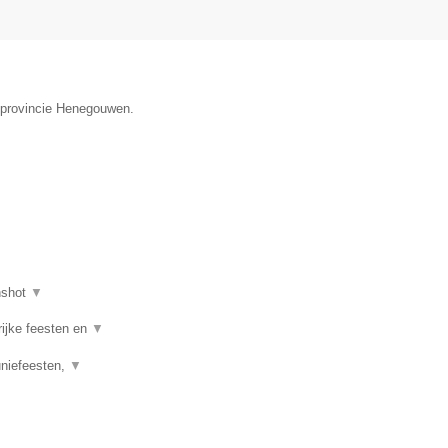
e provincie Henegouwen.
nshot
▼
rijke feesten en
▼
uniefeesten,
▼