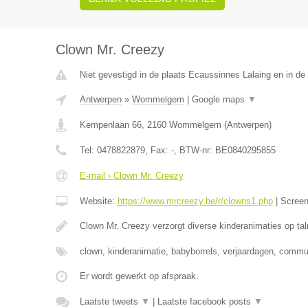
Clown Mr. Creezy
Niet gevestigd in de plaats Ecaussinnes Lalaing en in d
Antwerpen
»
Wommelgem
|
Google maps
▼
Kempenlaan 66
,
2160
Wommelgem
(
Antwerpen
)
Tel:
0478822879
, Fax:
-
, BTW-nr:
BE0840295855
E-mail › Clown Mr. Creezy
Website:
https://www.mrcreezy.be/r/clowns1.php
|
Scree
Clown Mr. Creezy verzorgt diverse kinderanimaties op tal
clown, kinderanimatie, babyborrels, verjaardagen, comm
Er wordt gewerkt op afspraak.
Laatste tweets
▼
|
Laatste facebook posts
▼