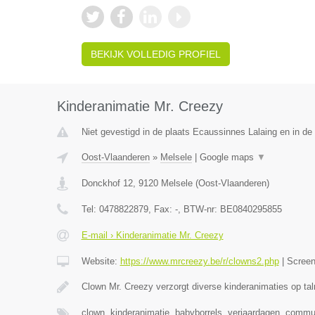
BEKIJK VOLLEDIG PROFIEL
Kinderanimatie Mr. Creezy
Niet gevestigd in de plaats Ecaussinnes Lalaing en in d
Oost-Vlaanderen
»
Melsele
|
Google maps
▼
Donckhof 12
,
9120
Melsele
(
Oost-Vlaanderen
)
Tel:
0478822879
, Fax:
-
, BTW-nr:
BE0840295855
E-mail › Kinderanimatie Mr. Creezy
Website:
https://www.mrcreezy.be/r/clowns2.php
|
Scree
Clown Mr. Creezy verzorgt diverse kinderanimaties op tal
clown, kinderanimatie, babyborrels, verjaardagen, comm