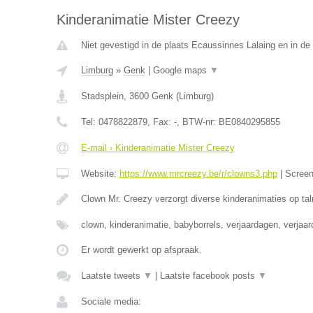
Kinderanimatie Mister Creezy
Niet gevestigd in de plaats Ecaussinnes Lalaing en in d
Limburg
»
Genk
|
Google maps
▼
Stadsplein
,
3600
Genk
(
Limburg
)
Tel:
0478822879
, Fax:
-
, BTW-nr:
BE0840295855
E-mail › Kinderanimatie Mister Creezy
Website:
https://www.mrcreezy.be/r/clowns3.php
|
Scree
Clown Mr. Creezy verzorgt diverse kinderanimaties op tal
clown, kinderanimatie, babyborrels, verjaardagen, verjaa
Er wordt gewerkt op afspraak.
Laatste tweets
▼
|
Laatste facebook posts
▼
Sociale media: