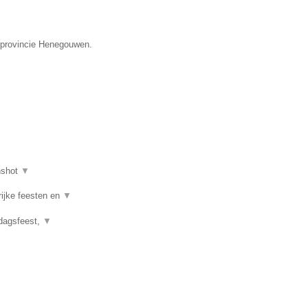
e provincie Henegouwen.
nshot
▼
rijke feesten en
▼
rdagsfeest,
▼