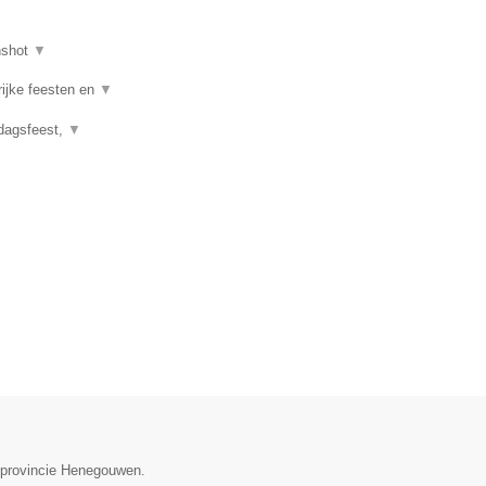
nshot
▼
rijke feesten en
▼
rdagsfeest,
▼
e provincie Henegouwen.