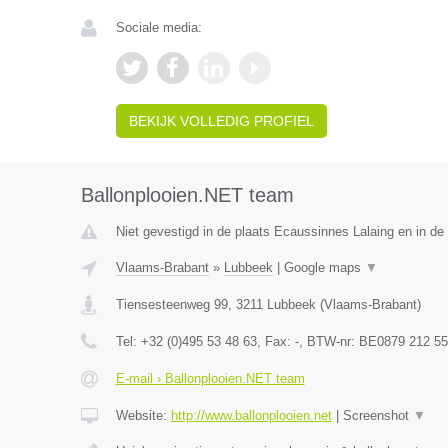
Sociale media:
BEKIJK VOLLEDIG PROFIEL
Ballonplooien.NET team
Niet gevestigd in de plaats Ecaussinnes Lalaing en in d
Vlaams-Brabant
»
Lubbeek
|
Google maps
▼
Tiensesteenweg 99
,
3211
Lubbeek
(
Vlaams-Brabant
)
Tel:
+32 (0)495 53 48 63
, Fax:
-
, BTW-nr:
BE0879 212 55
E-mail › Ballonplooien.NET team
Website:
http://www.ballonplooien.net
|
Screenshot
▼