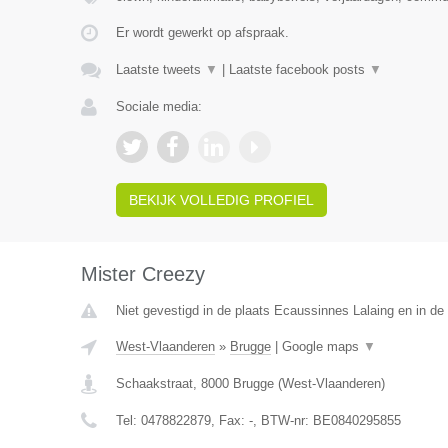
Er wordt gewerkt op afspraak.
Laatste tweets
▼
|
Laatste facebook posts
▼
Sociale media:
BEKIJK VOLLEDIG PROFIEL
Mister Creezy
Niet gevestigd in de plaats Ecaussinnes Lalaing en in d
West-Vlaanderen
»
Brugge
|
Google maps
▼
Schaakstraat
,
8000
Brugge
(
West-Vlaanderen
)
Tel:
0478822879
, Fax:
-
, BTW-nr:
BE0840295855