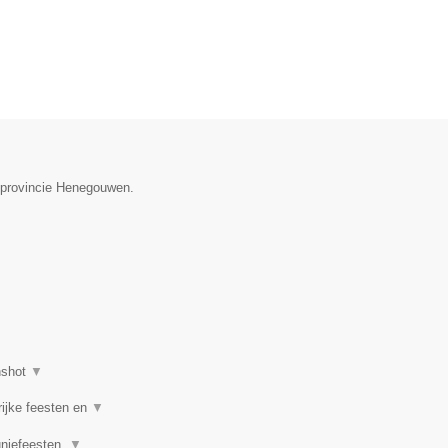
e provincie Henegouwen.
nshot
▼
rijke feesten en
▼
uniefeesten,
▼