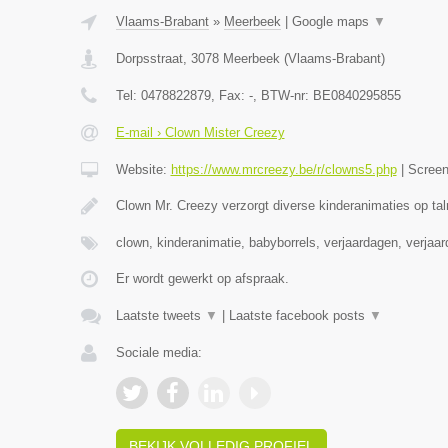
Vlaams-Brabant
»
Meerbeek
|
Google maps
▼
Dorpsstraat
,
3078
Meerbeek
(
Vlaams-Brabant
)
Tel:
0478822879
, Fax:
-
, BTW-nr:
BE0840295855
E-mail › Clown Mister Creezy
Website:
https://www.mrcreezy.be/r/clowns5.php
|
Scree
Clown Mr. Creezy verzorgt diverse kinderanimaties op tal
clown, kinderanimatie, babyborrels, verjaardagen, verjaa
Er wordt gewerkt op afspraak.
Laatste tweets
▼
|
Laatste facebook posts
▼
Sociale media:
BEKIJK VOLLEDIG PROFIEL