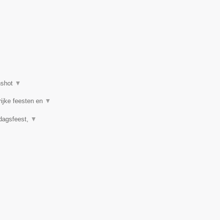
nshot
▼
rijke feesten en
▼
rdagsfeest,
▼