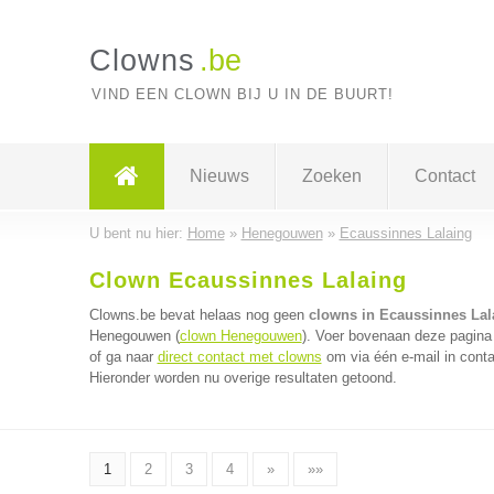
Clowns
.be
VIND EEN CLOWN BIJ U IN DE BUURT!
Nieuws
Zoeken
Contact
U bent nu hier:
Home
»
Henegouwen
»
Ecaussinnes Lalaing
Clown Ecaussinnes Lalaing
Clowns.be bevat helaas nog geen
clowns in Ecaussinnes Lal
Henegouwen (
clown Henegouwen
). Voer bovenaan deze pagina 
of ga naar
direct contact met clowns
om via één e-mail in conta
Hieronder worden nu overige resultaten getoond.
1
2
3
4
»
»»