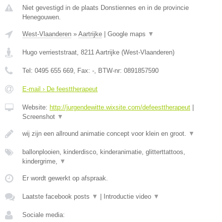
Niet gevestigd in de plaats Donstiennes en in de provincie
Henegouwen.
West-Vlaanderen
»
Aartrijke
|
Google maps
▼
Hugo verrieststraat
,
8211
Aartrijke
(
West-Vlaanderen
)
Tel:
0495 655 669
, Fax:
-
, BTW-nr:
0891857590
E-mail › De feesttherapeut
Website:
http://jurgendewitte.wixsite.com/defeesttherapeut
|
Screenshot
▼
wij zijn een allround animatie concept voor klein en groot.
▼
ballonplooien, kinderdisco, kinderanimatie, glitterttattoos,
kindergrime,
▼
Er wordt gewerkt op afspraak.
Laatste facebook posts
▼
|
Introductie video
▼
Sociale media: