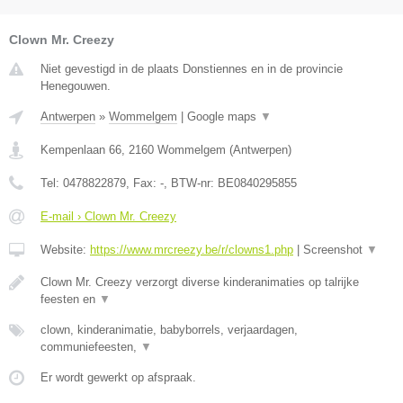
Clown Mr. Creezy
Niet gevestigd in de plaats Donstiennes en in de provincie
Henegouwen.
Antwerpen
»
Wommelgem
|
Google maps
▼
Kempenlaan 66
,
2160
Wommelgem
(
Antwerpen
)
Tel:
0478822879
, Fax:
-
, BTW-nr:
BE0840295855
E-mail › Clown Mr. Creezy
Website:
https://www.mrcreezy.be/r/clowns1.php
|
Screenshot
▼
Clown Mr. Creezy verzorgt diverse kinderanimaties op talrijke
feesten en
▼
clown, kinderanimatie, babyborrels, verjaardagen,
communiefeesten,
▼
Er wordt gewerkt op afspraak.