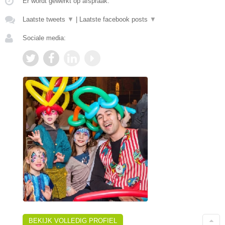
Er wordt gewerkt op afspraak.
Laatste tweets
▼
|
Laatste facebook posts
▼
Sociale media:
BEKIJK VOLLEDIG PROFIEL