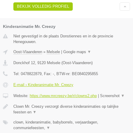
BEKIJK VOLLEDIG PROFIEL
Kinderanimatie Mr. Creezy
Niet gevestigd in de plaats Donstiennes en in de provincie
Henegouwen.
Oost-Vlaanderen
»
Melsele
|
Google maps
▼
Donckhof 12
,
9120
Melsele
(
Oost-Vlaanderen
)
Tel:
0478822879
, Fax:
-
, BTW-nr:
BE0840295855
E-mail › Kinderanimatie Mr. Creezy
Website:
https://www.mrcreezy.be/r/clowns2.php
|
Screenshot
▼
Clown Mr. Creezy verzorgt diverse kinderanimaties op talrijke
feesten en
▼
clown, kinderanimatie, babyborrels, verjaardagen,
communiefeesten,
▼