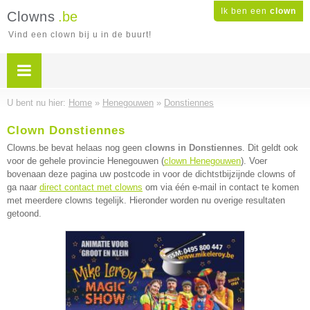
Ik ben een
clown
Clowns
.be
Vind een clown bij u in de buurt!
U bent nu hier:
Home
»
Henegouwen
»
Donstiennes
Clown Donstiennes
Clowns.be bevat helaas nog geen
clowns in Donstiennes
. Dit geldt ook
voor de gehele provincie Henegouwen (
clown Henegouwen
). Voer
bovenaan deze pagina uw postcode in voor de dichtstbijzijnde clowns of
ga naar
direct contact met clowns
om via één e-mail in contact te komen
met meerdere clowns tegelijk. Hieronder worden nu overige resultaten
getoond.