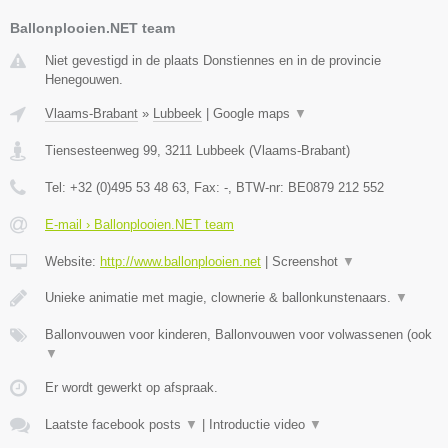
Ballonplooien.NET team
Niet gevestigd in de plaats Donstiennes en in de provincie
Henegouwen.
Vlaams-Brabant
»
Lubbeek
|
Google maps
▼
Tiensesteenweg 99
,
3211
Lubbeek
(
Vlaams-Brabant
)
Tel:
+32 (0)495 53 48 63
, Fax:
-
, BTW-nr:
BE0879 212 552
E-mail › Ballonplooien.NET team
Website:
http://www.ballonplooien.net
|
Screenshot
▼
Unieke animatie met magie, clownerie & ballonkunstenaars.
▼
Ballonvouwen voor kinderen, Ballonvouwen voor volwassenen (ook
▼
Er wordt gewerkt op afspraak.
Laatste facebook posts
▼
|
Introductie video
▼