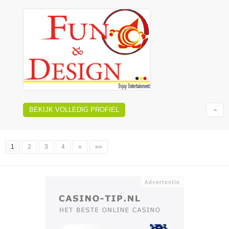
BEKIJK VOLLEDIG PROFIEL
1
2
3
4
»
»»