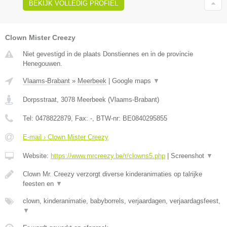
BEKIJK VOLLEDIG PROFIEL
Clown Mister Creezy
Niet gevestigd in de plaats Donstiennes en in de provincie
Henegouwen.
Vlaams-Brabant
»
Meerbeek
|
Google maps
▼
Dorpsstraat
,
3078
Meerbeek
(
Vlaams-Brabant
)
Tel:
0478822879
, Fax:
-
, BTW-nr:
BE0840295855
E-mail › Clown Mister Creezy
Website:
https://www.mrcreezy.be/r/clowns5.php
|
Screenshot
▼
Clown Mr. Creezy verzorgt diverse kinderanimaties op talrijke
feesten en
▼
clown, kinderanimatie, babyborrels, verjaardagen, verjaardagsfeest,
▼