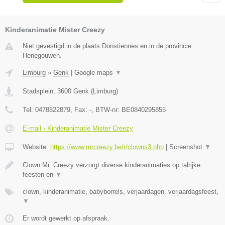
Kinderanimatie Mister Creezy
Niet gevestigd in de plaats Donstiennes en in de provincie
Henegouwen.
Limburg
»
Genk
|
Google maps
▼
Stadsplein
,
3600
Genk
(
Limburg
)
Tel:
0478822879
, Fax:
-
, BTW-nr:
BE0840295855
E-mail › Kinderanimatie Mister Creezy
Website:
https://www.mrcreezy.be/r/clowns3.php
|
Screenshot
▼
Clown Mr. Creezy verzorgt diverse kinderanimaties op talrijke
feesten en
▼
clown, kinderanimatie, babyborrels, verjaardagen, verjaardagsfeest,
▼
Er wordt gewerkt op afspraak.