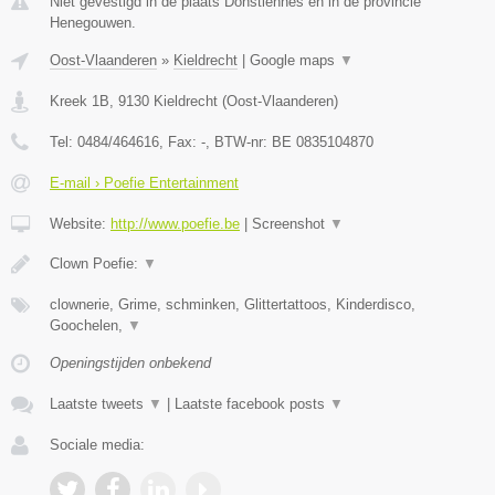
Niet gevestigd in de plaats Donstiennes en in de provincie
Henegouwen.
Oost-Vlaanderen
»
Kieldrecht
|
Google maps
▼
Kreek 1B
,
9130
Kieldrecht
(
Oost-Vlaanderen
)
Tel:
0484/464616
, Fax:
-
, BTW-nr:
BE 0835104870
E-mail › Poefie Entertainment
Website:
http://www.poefie.be
|
Screenshot
▼
Clown Poefie:
▼
clownerie, Grime, schminken, Glittertattoos, Kinderdisco,
Goochelen,
▼
Openingstijden onbekend
Laatste tweets
▼
|
Laatste facebook posts
▼
Sociale media: