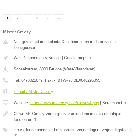
1
2
3
4
»
»»
Mister Creezy
Niet gevestigd in de plaats Donstiennes en in de provincie
Henegouwen.
West-Vlaanderen
»
Brugge
|
Google maps
▼
Schaakstraat
,
8000
Brugge
(
West-Vlaanderen
)
Tel:
0478822879
, Fax:
-
, BTW-nr:
BE0840295855
E-mail › Mister Creezy
Website:
https://www.mrcreezy.be/r/clowns4.php
|
Screenshot
▼
Clown Mr. Creezy verzorgt diverse kinderanimaties op talrijke
feesten en
▼
clown, kinderanimatie, babyborrels, verjaardagen, verjaardagsfeest,
▼