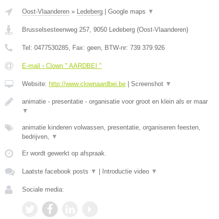
Oost-Vlaanderen
»
Ledeberg
|
Google maps
▼
Brusselsesteenweg 257
,
9050
Ledeberg
(
Oost-Vlaanderen
)
Tel:
0477530285
, Fax:
geen
, BTW-nr:
739.379.926
E-mail › Clown " AARDBEI "
Website:
http://www.clownaardbei.be
|
Screenshot
▼
animatie - presentatie - organisatie voor groot en klein als er maar
▼
animatie kinderen volwassen, presentatie, organiseren feesten,
bedrijven,
▼
Er wordt gewerkt op afspraak.
Laatste facebook posts
▼
|
Introductie video
▼
Sociale media: