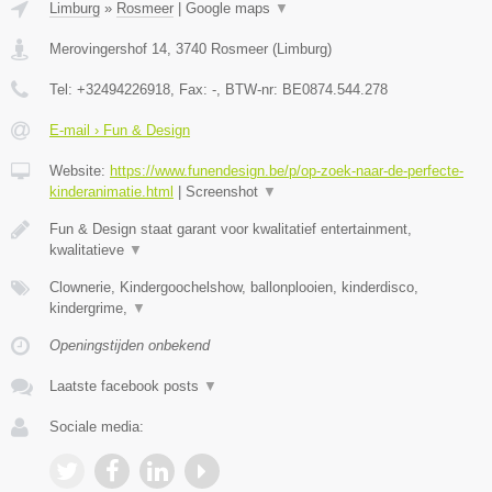
Limburg
»
Rosmeer
|
Google maps
▼
Merovingershof 14
,
3740
Rosmeer
(
Limburg
)
Tel:
+32494226918
, Fax:
-
, BTW-nr:
BE0874.544.278
E-mail › Fun & Design
Website:
https://www.funendesign.be/p/op-zoek-naar-de-perfecte-
kinderanimatie.html
|
Screenshot
▼
Fun & Design staat garant voor kwalitatief entertainment,
kwalitatieve
▼
Clownerie, Kindergoochelshow, ballonplooien, kinderdisco,
kindergrime,
▼
Openingstijden onbekend
Laatste facebook posts
▼
Sociale media: