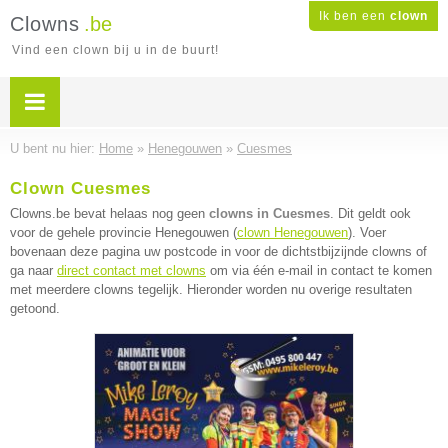
Ik ben een
clown
Clowns
.be
Vind een clown bij u in de buurt!
U bent nu hier:
Home
»
Henegouwen
»
Cuesmes
Clown Cuesmes
Clowns.be bevat helaas nog geen
clowns in Cuesmes
. Dit geldt ook
voor de gehele provincie Henegouwen (
clown Henegouwen
). Voer
bovenaan deze pagina uw postcode in voor de dichtstbijzijnde clowns of
ga naar
direct contact met clowns
om via één e-mail in contact te komen
met meerdere clowns tegelijk. Hieronder worden nu overige resultaten
getoond.