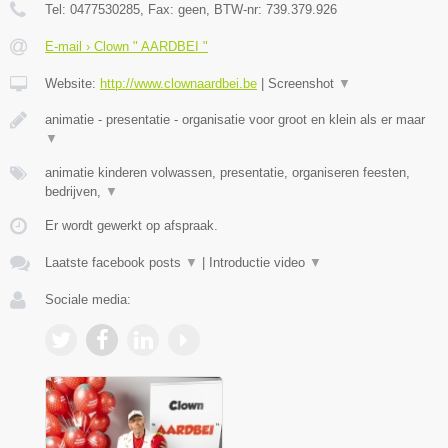
Tel:
0477530285
, Fax:
geen
, BTW-nr:
739.379.926
E-mail › Clown " AARDBEI "
Website:
http://www.clownaardbei.be
|
Screenshot
▼
animatie - presentatie - organisatie voor groot en klein als er maar
▼
animatie kinderen volwassen, presentatie, organiseren feesten,
bedrijven,
▼
Er wordt gewerkt op afspraak.
Laatste facebook posts
▼
|
Introductie video
▼
Sociale media: