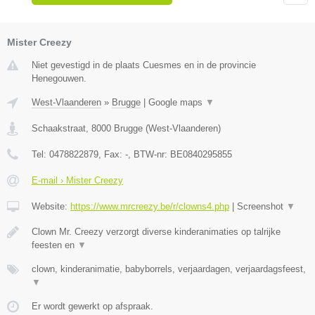
Mister Creezy
Niet gevestigd in de plaats Cuesmes en in de provincie
Henegouwen.
West-Vlaanderen
»
Brugge
|
Google maps
▼
Schaakstraat
,
8000
Brugge
(
West-Vlaanderen
)
Tel:
0478822879
, Fax:
-
, BTW-nr:
BE0840295855
E-mail › Mister Creezy
Website:
https://www.mrcreezy.be/r/clowns4.php
|
Screenshot
▼
Clown Mr. Creezy verzorgt diverse kinderanimaties op talrijke
feesten en
▼
clown, kinderanimatie, babyborrels, verjaardagen, verjaardagsfeest,
▼
Er wordt gewerkt op afspraak.