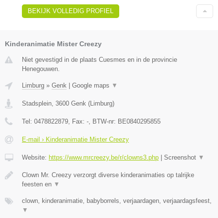
BEKIJK VOLLEDIG PROFIEL
Kinderanimatie Mister Creezy
Niet gevestigd in de plaats Cuesmes en in de provincie
Henegouwen.
Limburg
»
Genk
|
Google maps
▼
Stadsplein
,
3600
Genk
(
Limburg
)
Tel:
0478822879
, Fax:
-
, BTW-nr:
BE0840295855
E-mail › Kinderanimatie Mister Creezy
Website:
https://www.mrcreezy.be/r/clowns3.php
|
Screenshot
▼
Clown Mr. Creezy verzorgt diverse kinderanimaties op talrijke
feesten en
▼
clown, kinderanimatie, babyborrels, verjaardagen, verjaardagsfeest,
▼