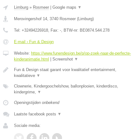
Limburg
»
Rosmeer
|
Google maps
▼
Merovingershof 14
,
3740
Rosmeer
(
Limburg
)
Tel:
+32494226918
, Fax:
-
, BTW-nr:
BE0874.544.278
E-mail › Fun & Design
Website:
https://www.funendesign.be/p/op-zoek-naar-de-perfecte-
kinderanimatie.html
|
Screenshot
▼
Fun & Design staat garant voor kwalitatief entertainment,
kwalitatieve
▼
Clownerie, Kindergoochelshow, ballonplooien, kinderdisco,
kindergrime,
▼
Openingstijden onbekend
Laatste facebook posts
▼
Sociale media: