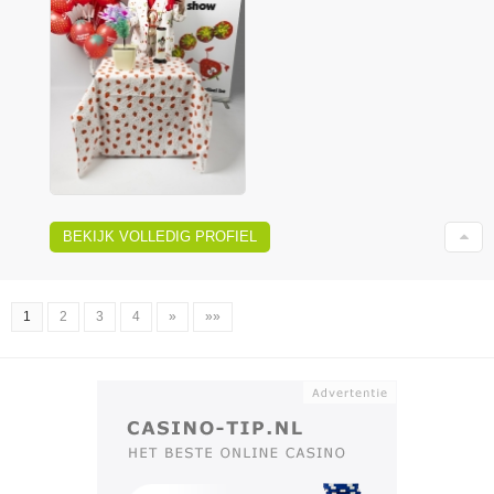
BEKIJK VOLLEDIG PROFIEL
1
2
3
4
»
»»