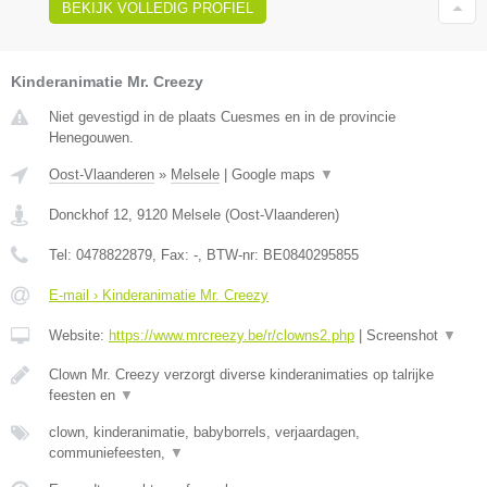
BEKIJK VOLLEDIG PROFIEL
Kinderanimatie Mr. Creezy
Niet gevestigd in de plaats Cuesmes en in de provincie
Henegouwen.
Oost-Vlaanderen
»
Melsele
|
Google maps
▼
Donckhof 12
,
9120
Melsele
(
Oost-Vlaanderen
)
Tel:
0478822879
, Fax:
-
, BTW-nr:
BE0840295855
E-mail › Kinderanimatie Mr. Creezy
Website:
https://www.mrcreezy.be/r/clowns2.php
|
Screenshot
▼
Clown Mr. Creezy verzorgt diverse kinderanimaties op talrijke
feesten en
▼
clown, kinderanimatie, babyborrels, verjaardagen,
communiefeesten,
▼