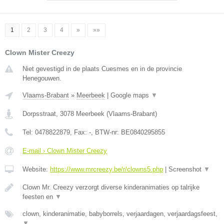
1
2
3
4
»
»»
Clown Mister Creezy
Niet gevestigd in de plaats Cuesmes en in de provincie
Henegouwen.
Vlaams-Brabant
»
Meerbeek
|
Google maps
▼
Dorpsstraat
,
3078
Meerbeek
(
Vlaams-Brabant
)
Tel:
0478822879
, Fax:
-
, BTW-nr:
BE0840295855
E-mail › Clown Mister Creezy
Website:
https://www.mrcreezy.be/r/clowns5.php
|
Screenshot
▼
Clown Mr. Creezy verzorgt diverse kinderanimaties op talrijke
feesten en
▼
clown, kinderanimatie, babyborrels, verjaardagen, verjaardagsfeest,
▼