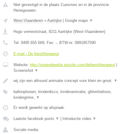
Niet gevestigd in de plaats Cuesmes en in de provincie
Henegouwen.
West-Vlaanderen
»
Aartrijke
|
Google maps
▼
Hugo verrieststraat
,
8211
Aartrijke
(
West-Vlaanderen
)
Tel:
0495 655 669
, Fax:
-
, BTW-nr:
0891857590
E-mail › De feesttherapeut
Website:
http://jurgendewitte.wixsite.com/defeesttherapeut
|
Screenshot
▼
wij zijn een allround animatie concept voor klein en groot.
▼
ballonplooien, kinderdisco, kinderanimatie, glitterttattoos,
kindergrime,
▼
Er wordt gewerkt op afspraak.
Laatste facebook posts
▼
|
Introductie video
▼
Sociale media: