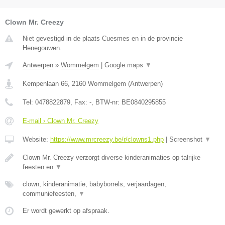
Clown Mr. Creezy
Niet gevestigd in de plaats Cuesmes en in de provincie
Henegouwen.
Antwerpen
»
Wommelgem
|
Google maps
▼
Kempenlaan 66
,
2160
Wommelgem
(
Antwerpen
)
Tel:
0478822879
, Fax:
-
, BTW-nr:
BE0840295855
E-mail › Clown Mr. Creezy
Website:
https://www.mrcreezy.be/r/clowns1.php
|
Screenshot
▼
Clown Mr. Creezy verzorgt diverse kinderanimaties op talrijke
feesten en
▼
clown, kinderanimatie, babyborrels, verjaardagen,
communiefeesten,
▼
Er wordt gewerkt op afspraak.