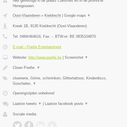
Niet gevestigd in de plaats Cuesmes en in de provincie
Henegouwen.
Oost-Vlaanderen
»
Kieldrecht
|
Google maps
▼
Kreek 1B
,
9130
Kieldrecht
(
Oost-Vlaanderen
)
Tel:
0484/464616
, Fax:
-
, BTW-nr:
BE 0835104870
E-mail › Poefie Entertainment
Website:
http://www.poefie.be
|
Screenshot
▼
Clown Poefie:
▼
clownerie, Grime, schminken, Glittertattoos, Kinderdisco,
Goochelen,
▼
Openingstijden onbekend
Laatste tweets
▼
|
Laatste facebook posts
▼
Sociale media: