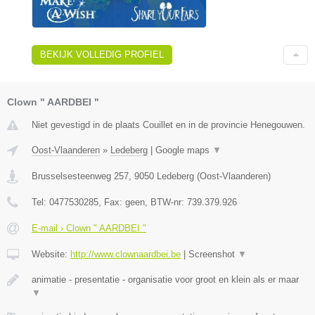
BEKIJK VOLLEDIG PROFIEL
Clown " AARDBEI "
Niet gevestigd in de plaats Couillet en in de provincie Henegouwen.
Oost-Vlaanderen
»
Ledeberg
|
Google maps
▼
Brusselsesteenweg 257
,
9050
Ledeberg
(
Oost-Vlaanderen
)
Tel:
0477530285
, Fax:
geen
, BTW-nr:
739.379.926
E-mail › Clown " AARDBEI "
Website:
http://www.clownaardbei.be
|
Screenshot
▼
animatie - presentatie - organisatie voor groot en klein als er maar
▼