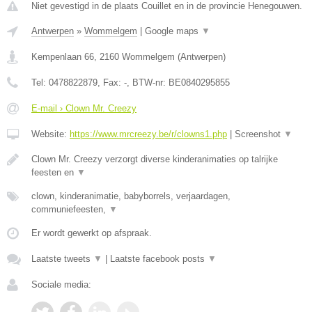
Niet gevestigd in de plaats Couillet en in de provincie Henegouwen.
Antwerpen
»
Wommelgem
|
Google maps
▼
Kempenlaan 66
,
2160
Wommelgem
(
Antwerpen
)
Tel:
0478822879
, Fax:
-
, BTW-nr:
BE0840295855
E-mail › Clown Mr. Creezy
Website:
https://www.mrcreezy.be/r/clowns1.php
|
Screenshot
▼
Clown Mr. Creezy verzorgt diverse kinderanimaties op talrijke
feesten en
▼
clown, kinderanimatie, babyborrels, verjaardagen,
communiefeesten,
▼
Er wordt gewerkt op afspraak.
Laatste tweets
▼
|
Laatste facebook posts
▼
Sociale media: