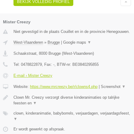
BEKIJK VOLLEDIG PROFIEL
Mister Creezy
Niet gevestigd in de plaats Couillet en in de provincie Henegouwen.
West-Vlaanderen
»
Brugge
|
Google maps
▼
Schaakstraat
,
8000
Brugge
(
West-Vlaanderen
)
Tel:
0478822879
, Fax:
-
, BTW-nr:
BE0840295855
E-mail › Mister Creezy
Website:
https://www.mrcreezy.be/r/clowns4.php
|
Screenshot
▼
Clown Mr. Creezy verzorgt diverse kinderanimaties op talrijke
feesten en
▼
clown, kinderanimatie, babyborrels, verjaardagen, verjaardagsfeest,
▼
Er wordt gewerkt op afspraak.