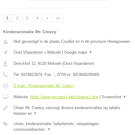
1
2
3
4
»
»»
Kinderanimatie Mr. Creezy
Niet gevestigd in de plaats Couillet en in de provincie Henegouwen.
Oost-Vlaanderen
»
Melsele
|
Google maps
▼
Donckhof 12
,
9120
Melsele
(
Oost-Vlaanderen
)
Tel:
0478822879
, Fax:
-
, BTW-nr:
BE0840295855
E-mail › Kinderanimatie Mr. Creezy
Website:
https://www.mrcreezy.be/r/clowns2.php
|
Screenshot
▼
Clown Mr. Creezy verzorgt diverse kinderanimaties op talrijke
feesten en
▼
clown, kinderanimatie, babyborrels, verjaardagen,
communiefeesten,
▼