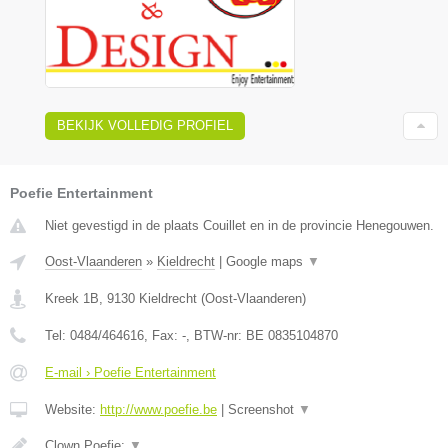
BEKIJK VOLLEDIG PROFIEL
Poefie Entertainment
Niet gevestigd in de plaats Couillet en in de provincie Henegouwen.
Oost-Vlaanderen
»
Kieldrecht
|
Google maps
▼
Kreek 1B
,
9130
Kieldrecht
(
Oost-Vlaanderen
)
Tel:
0484/464616
, Fax:
-
, BTW-nr:
BE 0835104870
E-mail › Poefie Entertainment
Website:
http://www.poefie.be
|
Screenshot
▼
Clown Poefie:
▼