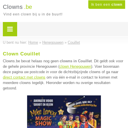
Ik ben een
clown
Clowns
.be
Vind een clown bij u in de buurt!
U bent nu hier:
Home
»
Henegouwen
»
Couillet
Clown Couillet
Clowns.be bevat helaas nog geen
clowns in Couillet
. Dit geldt ook voor
de gehele provincie Henegouwen (
clown Henegouwen
). Voer bovenaan
deze pagina uw postcode in voor de dichtstbijzijnde clowns of ga naar
direct contact met clowns
om via één e-mail in contact te komen met
meerdere clowns tegelijk. Hieronder worden nu overige resultaten
getoond.