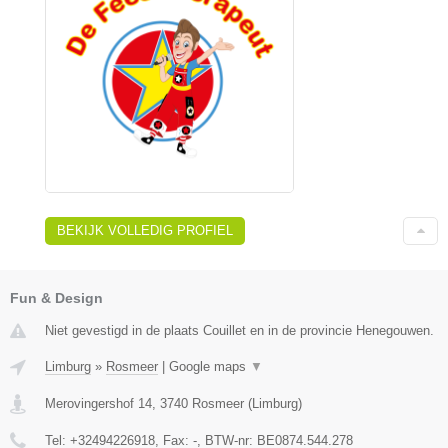
BEKIJK VOLLEDIG PROFIEL
Fun & Design
Niet gevestigd in de plaats Couillet en in de provincie Henegouwen.
Limburg
»
Rosmeer
|
Google maps
▼
Merovingershof 14
,
3740
Rosmeer
(
Limburg
)
Tel:
+32494226918
, Fax:
-
, BTW-nr:
BE0874.544.278