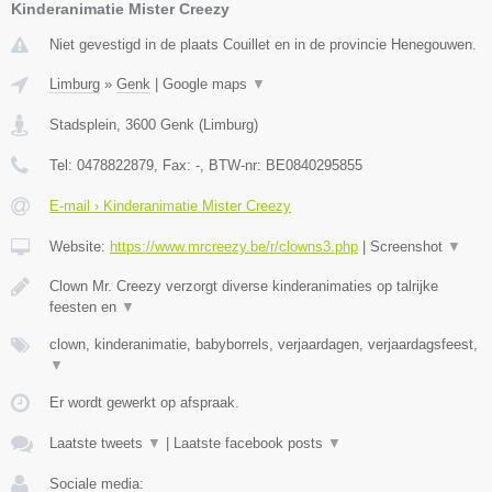
Kinderanimatie Mister Creezy
Niet gevestigd in de plaats Couillet en in de provincie Henegouwen.
Limburg
»
Genk
|
Google maps
▼
Stadsplein
,
3600
Genk
(
Limburg
)
Tel:
0478822879
, Fax:
-
, BTW-nr:
BE0840295855
E-mail › Kinderanimatie Mister Creezy
Website:
https://www.mrcreezy.be/r/clowns3.php
|
Screenshot
▼
Clown Mr. Creezy verzorgt diverse kinderanimaties op talrijke
feesten en
▼
clown, kinderanimatie, babyborrels, verjaardagen, verjaardagsfeest,
▼
Er wordt gewerkt op afspraak.
Laatste tweets
▼
|
Laatste facebook posts
▼
Sociale media: