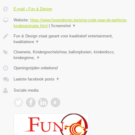
E-mail › Fun & Design
Website:
https://www.funendesign.be/p/op-zoek-naar-de-perfecte-
kinderanimatie.html
|
Screenshot
▼
Fun & Design staat garant voor kwalitatief entertainment,
kwalitatieve
▼
Clownerie, Kindergoochelshow, ballonplooien, kinderdisco,
kindergrime,
▼
Openingstijden onbekend
Laatste facebook posts
▼
Sociale media: