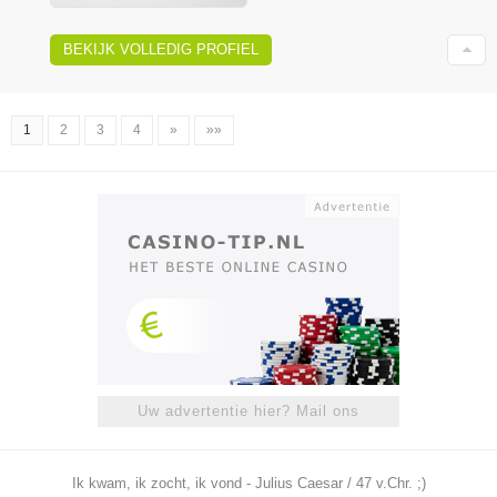
BEKIJK VOLLEDIG PROFIEL
1
2
3
4
»
»»
Uw advertentie hier? Mail ons
Ik kwam, ik zocht, ik vond - Julius Caesar / 47 v.Chr. ;)