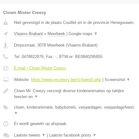
Clown Mister Creezy
Niet gevestigd in de plaats Couillet en in de provincie Henegouwen.
Vlaams-Brabant
»
Meerbeek
|
Google maps
▼
Dorpsstraat
,
3078
Meerbeek
(
Vlaams-Brabant
)
Tel:
0478822879
, Fax:
-
, BTW-nr:
BE0840295855
E-mail › Clown Mister Creezy
Website:
https://www.mrcreezy.be/r/clowns5.php
|
Screenshot
▼
Clown Mr. Creezy verzorgt diverse kinderanimaties op talrijke
feesten en
▼
clown, kinderanimatie, babyborrels, verjaardagen, verjaardagsfeest,
▼
Er wordt gewerkt op afspraak.
Laatste tweets
▼
|
Laatste facebook posts
▼