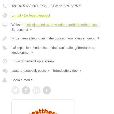
Tel:
0495 655 669
, Fax:
-
, BTW-nr:
0891857590
E-mail › De feesttherapeut
Website:
http://jurgendewitte.wixsite.com/defeesttherapeut
|
Screenshot
▼
wij zijn een allround animatie concept voor klein en groot.
▼
ballonplooien, kinderdisco, kinderanimatie, glitterttattoos,
kindergrime,
▼
Er wordt gewerkt op afspraak.
Laatste facebook posts
▼
|
Introductie video
▼
Sociale media: