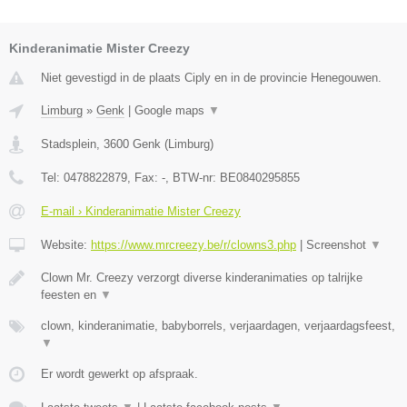
Kinderanimatie Mister Creezy
Niet gevestigd in de plaats Ciply en in de provincie Henegouwen.
Limburg
»
Genk
|
Google maps
▼
Stadsplein
,
3600
Genk
(
Limburg
)
Tel:
0478822879
, Fax:
-
, BTW-nr:
BE0840295855
E-mail › Kinderanimatie Mister Creezy
Website:
https://www.mrcreezy.be/r/clowns3.php
|
Screenshot
▼
Clown Mr. Creezy verzorgt diverse kinderanimaties op talrijke
feesten en
▼
clown, kinderanimatie, babyborrels, verjaardagen, verjaardagsfeest,
▼
Er wordt gewerkt op afspraak.