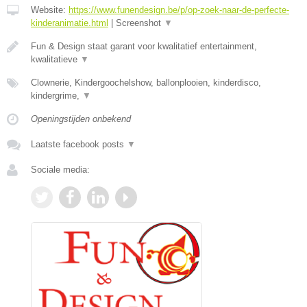
Website:
https://www.funendesign.be/p/op-zoek-naar-de-perfecte-
kinderanimatie.html
|
Screenshot
▼
Fun & Design staat garant voor kwalitatief entertainment,
kwalitatieve
▼
Clownerie, Kindergoochelshow, ballonplooien, kinderdisco,
kindergrime,
▼
Openingstijden onbekend
Laatste facebook posts
▼
Sociale media: