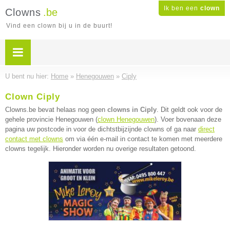
Ik ben een
clown
Clowns
.be
Vind een clown bij u in de buurt!
U bent nu hier:
Home
»
Henegouwen
»
Ciply
Clown Ciply
Clowns.be bevat helaas nog geen
clowns in Ciply
. Dit geldt ook voor de
gehele provincie Henegouwen (
clown Henegouwen
). Voer bovenaan deze
pagina uw postcode in voor de dichtstbijzijnde clowns of ga naar
direct
contact met clowns
om via één e-mail in contact te komen met meerdere
clowns tegelijk. Hieronder worden nu overige resultaten getoond.