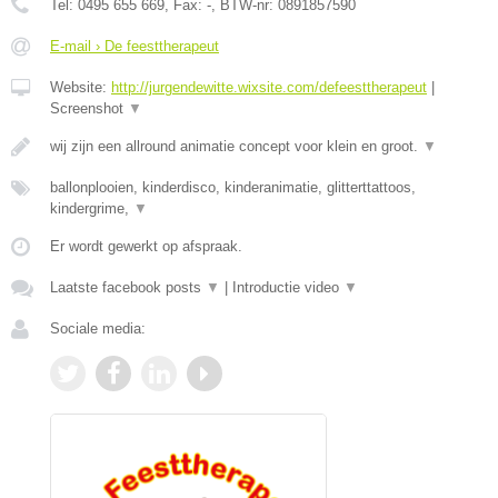
Tel:
0495 655 669
, Fax:
-
, BTW-nr:
0891857590
E-mail › De feesttherapeut
Website:
http://jurgendewitte.wixsite.com/defeesttherapeut
|
Screenshot
▼
wij zijn een allround animatie concept voor klein en groot.
▼
ballonplooien, kinderdisco, kinderanimatie, glitterttattoos,
kindergrime,
▼
Er wordt gewerkt op afspraak.
Laatste facebook posts
▼
|
Introductie video
▼
Sociale media: