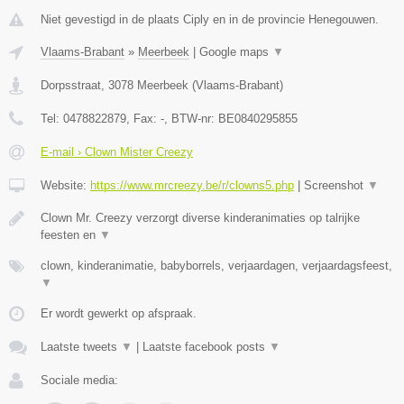
Niet gevestigd in de plaats Ciply en in de provincie Henegouwen.
Vlaams-Brabant
»
Meerbeek
|
Google maps
▼
Dorpsstraat
,
3078
Meerbeek
(
Vlaams-Brabant
)
Tel:
0478822879
, Fax:
-
, BTW-nr:
BE0840295855
E-mail › Clown Mister Creezy
Website:
https://www.mrcreezy.be/r/clowns5.php
|
Screenshot
▼
Clown Mr. Creezy verzorgt diverse kinderanimaties op talrijke
feesten en
▼
clown, kinderanimatie, babyborrels, verjaardagen, verjaardagsfeest,
▼
Er wordt gewerkt op afspraak.
Laatste tweets
▼
|
Laatste facebook posts
▼
Sociale media: