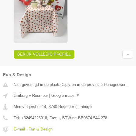
BEKIJK VOLLEDIG PROFIEL
Fun & Design
Niet gevestigd in de plaats Ciply en in de provincie Henegouwen.
Limburg
»
Rosmeer
|
Google maps
▼
Merovingershof 14
,
3740
Rosmeer
(
Limburg
)
Tel:
+32494226918
, Fax:
-
, BTW-nr:
BE0874.544.278
E-mail › Fun & Design