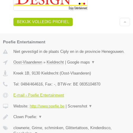
BEKIJK VOLLEDIG PROFIEL
Poefie Entertainment
Niet gevestigd in de plaats Ciply en in de provincie Henegouwen.
Oost-Vlaanderen
»
Kieldrecht
|
Google maps
▼
Kreek 1B
,
9130
Kieldrecht
(
Oost-Vlaanderen
)
Tel:
0484/464616
, Fax:
-
, BTW-nr:
BE 0835104870
E-mail › Poefie Entertainment
Website:
http://www.poefie.be
|
Screenshot
▼
Clown Poefie:
▼
clownerie, Grime, schminken, Glittertattoos, Kinderdisco,