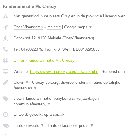
Kinderanimatie Mr. Creezy
Niet gevestigd in de plaats Ciply en in de provincie Henegouwen.
Oost-Vlaanderen
»
Melsele
|
Google maps
▼
Donckhof 12
,
9120
Melsele
(
Oost-Vlaanderen
)
Tel:
0478822879
, Fax:
-
, BTW-nr:
BE0840295855
E-mail › Kinderanimatie Mr. Creezy
Website:
https://www.mrcreezy.be/r/clowns2.php
|
Screenshot
▼
Clown Mr. Creezy verzorgt diverse kinderanimaties op talrijke
feesten en
▼
clown, kinderanimatie, babyborrels, verjaardagen,
communiefeesten,
▼
Er wordt gewerkt op afspraak.
Laatste tweets
▼
|
Laatste facebook posts
▼