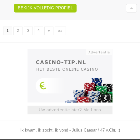
BEKIJK VOLLEDIG PROFIEL
1
2
3
4
»
»»
Uw advertentie hier? Mail ons
Ik kwam, ik zocht, ik vond - Julius Caesar / 47 v.Chr. ;)