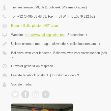
Tiensesteenweg 99
,
3211
Lubbeek
(
Vlaams-Brabant
)
Tel:
+32 (0)495 53 48 63
, Fax:
-
, BTW-nr:
BE0879 212 552
E-mail › Ballonplooien.NET team
Website:
http://www.ballonplooien.net
|
Screenshot
▼
Unieke animatie met magie, clownerie & ballonkunstenaars.
▼
Ballonvouwen voor kinderen, Ballonvouwen voor volwassenen (ook
▼
Er wordt gewerkt op afspraak.
Laatste facebook posts
▼
|
Introductie video
▼
Sociale media: