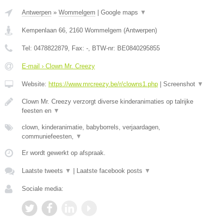
Antwerpen
»
Wommelgem
|
Google maps
▼
Kempenlaan 66
,
2160
Wommelgem
(
Antwerpen
)
Tel:
0478822879
, Fax:
-
, BTW-nr:
BE0840295855
E-mail › Clown Mr. Creezy
Website:
https://www.mrcreezy.be/r/clowns1.php
|
Screenshot
▼
Clown Mr. Creezy verzorgt diverse kinderanimaties op talrijke
feesten en
▼
clown, kinderanimatie, babyborrels, verjaardagen,
communiefeesten,
▼
Er wordt gewerkt op afspraak.
Laatste tweets
▼
|
Laatste facebook posts
▼
Sociale media: