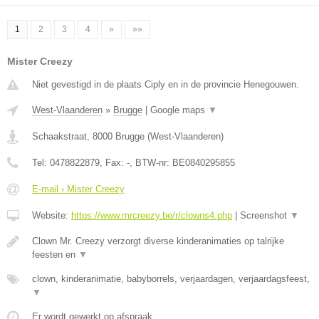
1
2
3
4
»
»»
Mister Creezy
Niet gevestigd in de plaats Ciply en in de provincie Henegouwen.
West-Vlaanderen
»
Brugge
|
Google maps
▼
Schaakstraat
,
8000
Brugge
(
West-Vlaanderen
)
Tel:
0478822879
, Fax:
-
, BTW-nr:
BE0840295855
E-mail › Mister Creezy
Website:
https://www.mrcreezy.be/r/clowns4.php
|
Screenshot
▼
Clown Mr. Creezy verzorgt diverse kinderanimaties op talrijke
feesten en
▼
clown, kinderanimatie, babyborrels, verjaardagen, verjaardagsfeest,
▼
Er wordt gewerkt op afspraak.