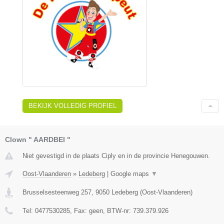
BEKIJK VOLLEDIG PROFIEL
Clown " AARDBEI "
Niet gevestigd in de plaats Ciply en in de provincie Henegouwen.
Oost-Vlaanderen
»
Ledeberg
|
Google maps
▼
Brusselsesteenweg 257
,
9050
Ledeberg
(
Oost-Vlaanderen
)
Tel:
0477530285
, Fax:
geen
, BTW-nr:
739.379.926