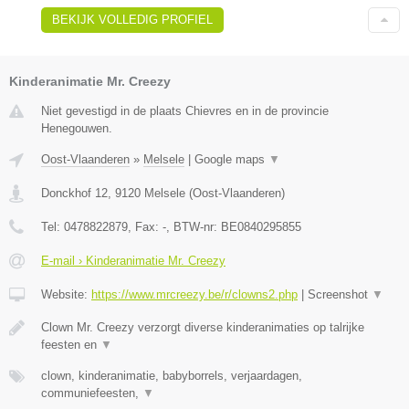
BEKIJK VOLLEDIG PROFIEL
Kinderanimatie Mr. Creezy
Niet gevestigd in de plaats Chievres en in de provincie
Henegouwen.
Oost-Vlaanderen
»
Melsele
|
Google maps
▼
Donckhof 12
,
9120
Melsele
(
Oost-Vlaanderen
)
Tel:
0478822879
, Fax:
-
, BTW-nr:
BE0840295855
E-mail › Kinderanimatie Mr. Creezy
Website:
https://www.mrcreezy.be/r/clowns2.php
|
Screenshot
▼
Clown Mr. Creezy verzorgt diverse kinderanimaties op talrijke
feesten en
▼
clown, kinderanimatie, babyborrels, verjaardagen,
communiefeesten,
▼