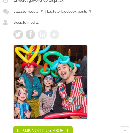
Er wordt gewerkt op afspraak.
Laatste tweets
▼
|
Laatste facebook posts
▼
Sociale media:
BEKIJK VOLLEDIG PROFIEL