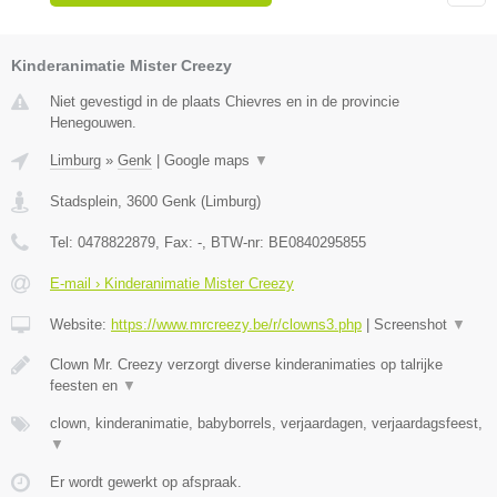
Kinderanimatie Mister Creezy
Niet gevestigd in de plaats Chievres en in de provincie
Henegouwen.
Limburg
»
Genk
|
Google maps
▼
Stadsplein
,
3600
Genk
(
Limburg
)
Tel:
0478822879
, Fax:
-
, BTW-nr:
BE0840295855
E-mail › Kinderanimatie Mister Creezy
Website:
https://www.mrcreezy.be/r/clowns3.php
|
Screenshot
▼
Clown Mr. Creezy verzorgt diverse kinderanimaties op talrijke
feesten en
▼
clown, kinderanimatie, babyborrels, verjaardagen, verjaardagsfeest,
▼
Er wordt gewerkt op afspraak.