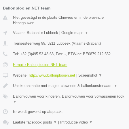
Ballonplooien.NET team
Niet gevestigd in de plaats Chievres en in de provincie
Henegouwen.
Vlaams-Brabant
»
Lubbeek
|
Google maps
▼
Tiensesteenweg 99
,
3211
Lubbeek
(
Vlaams-Brabant
)
Tel:
+32 (0)495 53 48 63
, Fax:
-
, BTW-nr:
BE0879 212 552
E-mail › Ballonplooien.NET team
Website:
http://www.ballonplooien.net
|
Screenshot
▼
Unieke animatie met magie, clownerie & ballonkunstenaars.
▼
Ballonvouwen voor kinderen, Ballonvouwen voor volwassenen (ook
▼
Er wordt gewerkt op afspraak.
Laatste facebook posts
▼
|
Introductie video
▼