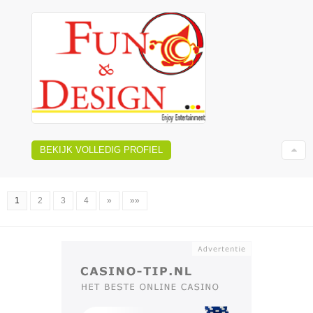
BEKIJK VOLLEDIG PROFIEL
1
2
3
4
»
»»