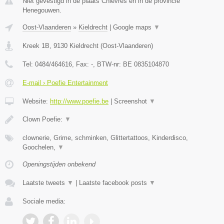
Niet gevestigd in de plaats Chievres en in de provincie
Henegouwen.
Oost-Vlaanderen
»
Kieldrecht
|
Google maps
▼
Kreek 1B
,
9130
Kieldrecht
(
Oost-Vlaanderen
)
Tel:
0484/464616
, Fax:
-
, BTW-nr:
BE 0835104870
E-mail › Poefie Entertainment
Website:
http://www.poefie.be
|
Screenshot
▼
Clown Poefie:
▼
clownerie, Grime, schminken, Glittertattoos, Kinderdisco,
Goochelen,
▼
Openingstijden onbekend
Laatste tweets
▼
|
Laatste facebook posts
▼
Sociale media: