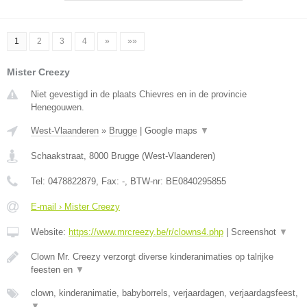
1
2
3
4
»
»»
Mister Creezy
Niet gevestigd in de plaats Chievres en in de provincie
Henegouwen.
West-Vlaanderen
»
Brugge
|
Google maps
▼
Schaakstraat
,
8000
Brugge
(
West-Vlaanderen
)
Tel:
0478822879
, Fax:
-
, BTW-nr:
BE0840295855
E-mail › Mister Creezy
Website:
https://www.mrcreezy.be/r/clowns4.php
|
Screenshot
▼
Clown Mr. Creezy verzorgt diverse kinderanimaties op talrijke
feesten en
▼
clown, kinderanimatie, babyborrels, verjaardagen, verjaardagsfeest,
▼