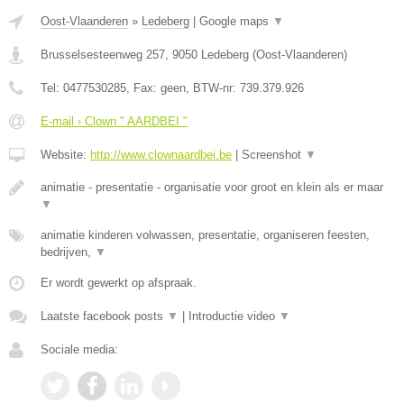
Oost-Vlaanderen
»
Ledeberg
|
Google maps
▼
Brusselsesteenweg 257
,
9050
Ledeberg
(
Oost-Vlaanderen
)
Tel:
0477530285
, Fax:
geen
, BTW-nr:
739.379.926
E-mail › Clown " AARDBEI "
Website:
http://www.clownaardbei.be
|
Screenshot
▼
animatie - presentatie - organisatie voor groot en klein als er maar
▼
animatie kinderen volwassen, presentatie, organiseren feesten,
bedrijven,
▼
Er wordt gewerkt op afspraak.
Laatste facebook posts
▼
|
Introductie video
▼
Sociale media: