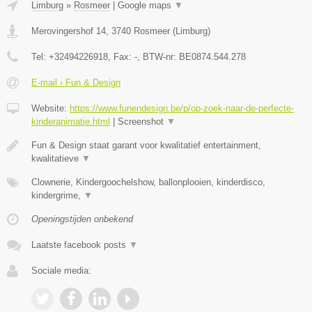
Limburg
»
Rosmeer
|
Google maps
▼
Merovingershof 14
,
3740
Rosmeer
(
Limburg
)
Tel:
+32494226918
, Fax:
-
, BTW-nr:
BE0874.544.278
E-mail › Fun & Design
Website:
https://www.funendesign.be/p/op-zoek-naar-de-perfecte-
kinderanimatie.html
|
Screenshot
▼
Fun & Design staat garant voor kwalitatief entertainment,
kwalitatieve
▼
Clownerie, Kindergoochelshow, ballonplooien, kinderdisco,
kindergrime,
▼
Openingstijden onbekend
Laatste facebook posts
▼
Sociale media: