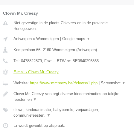
Clown Mr. Creezy
Niet gevestigd in de plaats Chievres en in de provincie
Henegouwen.
Antwerpen
»
Wommelgem
|
Google maps
▼
Kempenlaan 66
,
2160
Wommelgem
(
Antwerpen
)
Tel:
0478822879
, Fax:
-
, BTW-nr:
BE0840295855
E-mail › Clown Mr. Creezy
Website:
https://www.mrcreezy.be/r/clowns1.php
|
Screenshot
▼
Clown Mr. Creezy verzorgt diverse kinderanimaties op talrijke
feesten en
▼
clown, kinderanimatie, babyborrels, verjaardagen,
communiefeesten,
▼
Er wordt gewerkt op afspraak.