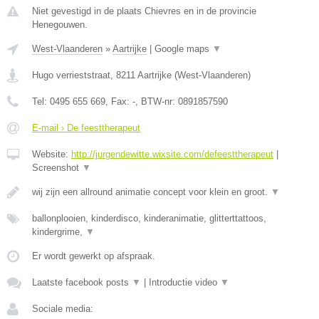
Niet gevestigd in de plaats Chievres en in de provincie
Henegouwen.
West-Vlaanderen
»
Aartrijke
|
Google maps
▼
Hugo verrieststraat
,
8211
Aartrijke
(
West-Vlaanderen
)
Tel:
0495 655 669
, Fax:
-
, BTW-nr:
0891857590
E-mail › De feesttherapeut
Website:
http://jurgendewitte.wixsite.com/defeesttherapeut
|
Screenshot
▼
wij zijn een allround animatie concept voor klein en groot.
▼
ballonplooien, kinderdisco, kinderanimatie, glitterttattoos,
kindergrime,
▼
Er wordt gewerkt op afspraak.
Laatste facebook posts
▼
|
Introductie video
▼
Sociale media: