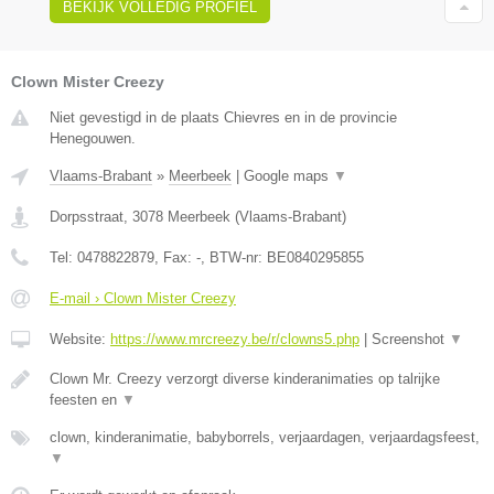
BEKIJK VOLLEDIG PROFIEL
Clown Mister Creezy
Niet gevestigd in de plaats Chievres en in de provincie
Henegouwen.
Vlaams-Brabant
»
Meerbeek
|
Google maps
▼
Dorpsstraat
,
3078
Meerbeek
(
Vlaams-Brabant
)
Tel:
0478822879
, Fax:
-
, BTW-nr:
BE0840295855
E-mail › Clown Mister Creezy
Website:
https://www.mrcreezy.be/r/clowns5.php
|
Screenshot
▼
Clown Mr. Creezy verzorgt diverse kinderanimaties op talrijke
feesten en
▼
clown, kinderanimatie, babyborrels, verjaardagen, verjaardagsfeest,
▼