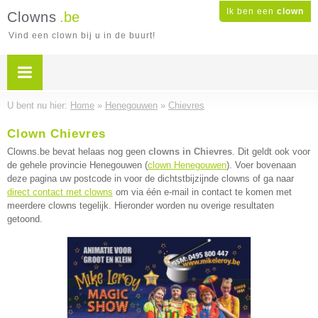
Ik ben een
clown
Clowns
.be
Vind een clown bij u in de buurt!
U bent nu hier:
Home
»
Henegouwen
»
Chievres
Clown Chievres
Clowns.be bevat helaas nog geen
clowns in Chievres
. Dit geldt ook voor
de gehele provincie Henegouwen (
clown Henegouwen
). Voer bovenaan
deze pagina uw postcode in voor de dichtstbijzijnde clowns of ga naar
direct contact met clowns
om via één e-mail in contact te komen met
meerdere clowns tegelijk. Hieronder worden nu overige resultaten
getoond.