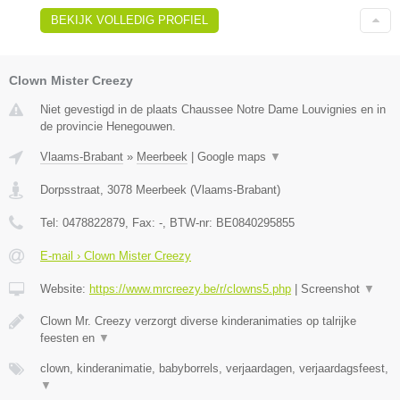
BEKIJK VOLLEDIG PROFIEL
Clown Mister Creezy
Niet gevestigd in de plaats Chaussee Notre Dame Louvignies en in
de provincie Henegouwen.
Vlaams-Brabant
»
Meerbeek
|
Google maps
▼
Dorpsstraat
,
3078
Meerbeek
(
Vlaams-Brabant
)
Tel:
0478822879
, Fax:
-
, BTW-nr:
BE0840295855
E-mail › Clown Mister Creezy
Website:
https://www.mrcreezy.be/r/clowns5.php
|
Screenshot
▼
Clown Mr. Creezy verzorgt diverse kinderanimaties op talrijke
feesten en
▼
clown, kinderanimatie, babyborrels, verjaardagen, verjaardagsfeest,
▼