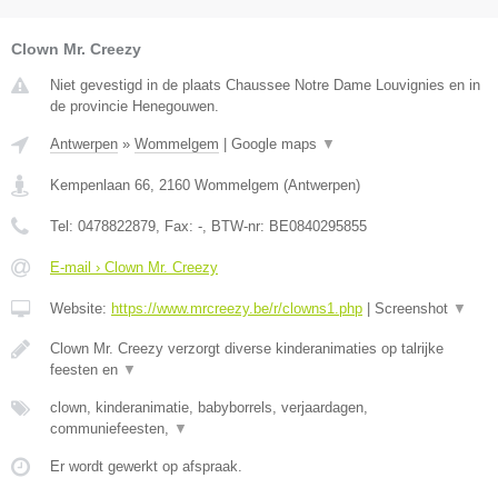
Clown Mr. Creezy
Niet gevestigd in de plaats Chaussee Notre Dame Louvignies en in
de provincie Henegouwen.
Antwerpen
»
Wommelgem
|
Google maps
▼
Kempenlaan 66
,
2160
Wommelgem
(
Antwerpen
)
Tel:
0478822879
, Fax:
-
, BTW-nr:
BE0840295855
E-mail › Clown Mr. Creezy
Website:
https://www.mrcreezy.be/r/clowns1.php
|
Screenshot
▼
Clown Mr. Creezy verzorgt diverse kinderanimaties op talrijke
feesten en
▼
clown, kinderanimatie, babyborrels, verjaardagen,
communiefeesten,
▼
Er wordt gewerkt op afspraak.