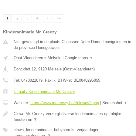
1
2
3
4
»
»»
Kinderanimatie Mr. Creezy
Niet gevestigd in de plaats Chaussee Notre Dame Louvignies en in
de provincie Henegouwen.
Oost-Vlaanderen
»
Melsele
|
Google maps
▼
Donckhof 12
,
9120
Melsele
(
Oost-Vlaanderen
)
Tel:
0478822879
, Fax:
-
, BTW-nr:
BE0840295855
E-mail › Kinderanimatie Mr. Creezy
Website:
https://www.mrcreezy.be/r/clowns2.php
|
Screenshot
▼
Clown Mr. Creezy verzorgt diverse kinderanimaties op talrijke
feesten en
▼
clown, kinderanimatie, babyborrels, verjaardagen,
communiefeesten,
▼