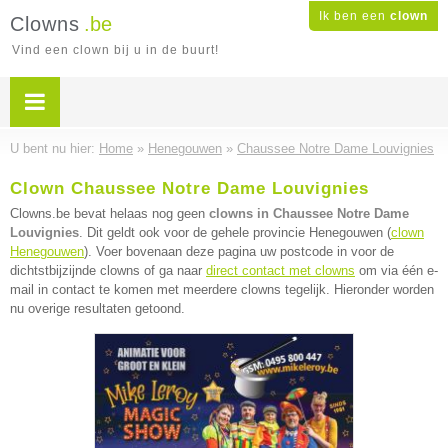
Ik ben een
clown
Clowns
.be
Vind een clown bij u in de buurt!
U bent nu hier:
Home
»
Henegouwen
»
Chaussee Notre Dame Louvignies
Clown Chaussee Notre Dame Louvignies
Clowns.be bevat helaas nog geen
clowns in Chaussee Notre Dame
Louvignies
. Dit geldt ook voor de gehele provincie Henegouwen (
clown
Henegouwen
). Voer bovenaan deze pagina uw postcode in voor de
dichtstbijzijnde clowns of ga naar
direct contact met clowns
om via één e-
mail in contact te komen met meerdere clowns tegelijk. Hieronder worden
nu overige resultaten getoond.