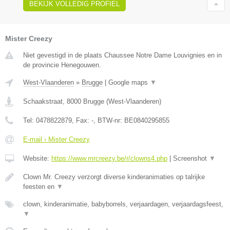
BEKIJK VOLLEDIG PROFIEL
Mister Creezy
Niet gevestigd in de plaats Chaussee Notre Dame Louvignies en in
de provincie Henegouwen.
West-Vlaanderen
»
Brugge
|
Google maps
▼
Schaakstraat
,
8000
Brugge
(
West-Vlaanderen
)
Tel:
0478822879
, Fax:
-
, BTW-nr:
BE0840295855
E-mail › Mister Creezy
Website:
https://www.mrcreezy.be/r/clowns4.php
|
Screenshot
▼
Clown Mr. Creezy verzorgt diverse kinderanimaties op talrijke
feesten en
▼
clown, kinderanimatie, babyborrels, verjaardagen, verjaardagsfeest,
▼