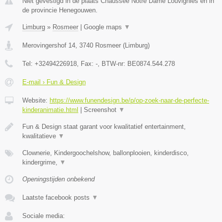
Niet gevestigd in de plaats Chaussee Notre Dame Louvignies en in
de provincie Henegouwen.
Limburg
»
Rosmeer
|
Google maps
▼
Merovingershof 14
,
3740
Rosmeer
(
Limburg
)
Tel:
+32494226918
, Fax:
-
, BTW-nr:
BE0874.544.278
E-mail › Fun & Design
Website:
https://www.funendesign.be/p/op-zoek-naar-de-perfecte-
kinderanimatie.html
|
Screenshot
▼
Fun & Design staat garant voor kwalitatief entertainment,
kwalitatieve
▼
Clownerie, Kindergoochelshow, ballonplooien, kinderdisco,
kindergrime,
▼
Openingstijden onbekend
Laatste facebook posts
▼
Sociale media: