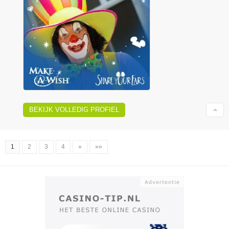
BEKIJK VOLLEDIG PROFIEL
1
2
3
4
»
»»