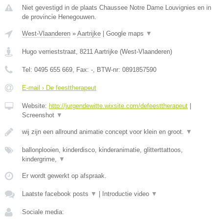
Niet gevestigd in de plaats Chaussee Notre Dame Louvignies en in
de provincie Henegouwen.
West-Vlaanderen
»
Aartrijke
|
Google maps
▼
Hugo verrieststraat
,
8211
Aartrijke
(
West-Vlaanderen
)
Tel:
0495 655 669
, Fax:
-
, BTW-nr:
0891857590
E-mail › De feesttherapeut
Website:
http://jurgendewitte.wixsite.com/defeesttherapeut
|
Screenshot
▼
wij zijn een allround animatie concept voor klein en groot.
▼
ballonplooien, kinderdisco, kinderanimatie, glitterttattoos,
kindergrime,
▼
Er wordt gewerkt op afspraak.
Laatste facebook posts
▼
|
Introductie video
▼
Sociale media: