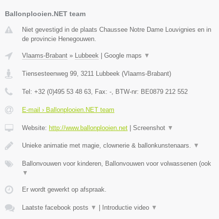
Ballonplooien.NET team
Niet gevestigd in de plaats Chaussee Notre Dame Louvignies en in
de provincie Henegouwen.
Vlaams-Brabant
»
Lubbeek
|
Google maps
▼
Tiensesteenweg 99
,
3211
Lubbeek
(
Vlaams-Brabant
)
Tel:
+32 (0)495 53 48 63
, Fax:
-
, BTW-nr:
BE0879 212 552
E-mail › Ballonplooien.NET team
Website:
http://www.ballonplooien.net
|
Screenshot
▼
Unieke animatie met magie, clownerie & ballonkunstenaars.
▼
Ballonvouwen voor kinderen, Ballonvouwen voor volwassenen (ook
▼
Er wordt gewerkt op afspraak.
Laatste facebook posts
▼
|
Introductie video
▼