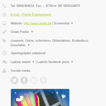
Tel:
0484/464616
, Fax:
-
, BTW-nr:
BE 0835104870
E-mail › Poefie Entertainment
Website:
http://www.poefie.be
|
Screenshot
▼
Clown Poefie:
▼
clownerie, Grime, schminken, Glittertattoos, Kinderdisco,
Goochelen,
▼
Openingstijden onbekend
Laatste tweets
▼
|
Laatste facebook posts
▼
Sociale media: