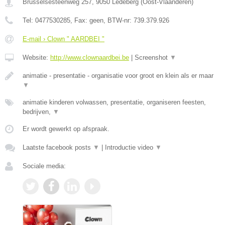
Brusselsesteenweg 257
,
9050
Ledeberg
(
Oost-Vlaanderen
)
Tel:
0477530285
, Fax:
geen
, BTW-nr:
739.379.926
E-mail › Clown " AARDBEI "
Website:
http://www.clownaardbei.be
|
Screenshot
▼
animatie - presentatie - organisatie voor groot en klein als er maar
▼
animatie kinderen volwassen, presentatie, organiseren feesten,
bedrijven,
▼
Er wordt gewerkt op afspraak.
Laatste facebook posts
▼
|
Introductie video
▼
Sociale media: