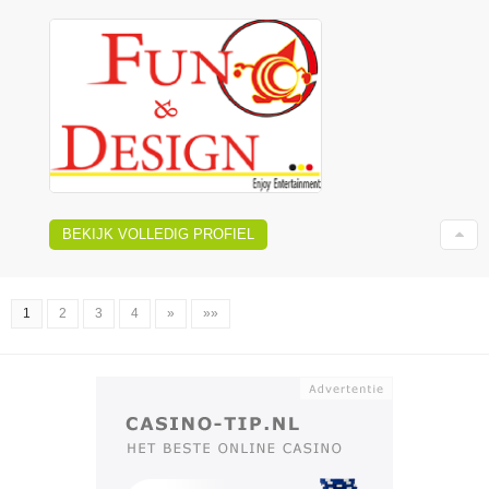
BEKIJK VOLLEDIG PROFIEL
1
2
3
4
»
»»