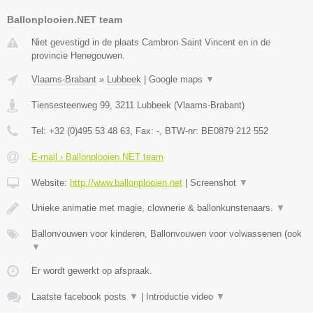
Ballonplooien.NET team
Niet gevestigd in de plaats Cambron Saint Vincent en in de
provincie Henegouwen.
Vlaams-Brabant
»
Lubbeek
|
Google maps
▼
Tiensesteenweg 99
,
3211
Lubbeek
(
Vlaams-Brabant
)
Tel:
+32 (0)495 53 48 63
, Fax:
-
, BTW-nr:
BE0879 212 552
E-mail › Ballonplooien.NET team
Website:
http://www.ballonplooien.net
|
Screenshot
▼
Unieke animatie met magie, clownerie & ballonkunstenaars.
▼
Ballonvouwen voor kinderen, Ballonvouwen voor volwassenen (ook
▼
Er wordt gewerkt op afspraak.
Laatste facebook posts
▼
|
Introductie video
▼