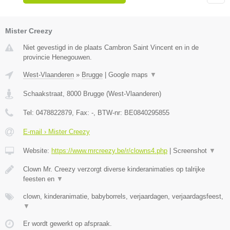
Mister Creezy
Niet gevestigd in de plaats Cambron Saint Vincent en in de
provincie Henegouwen.
West-Vlaanderen
»
Brugge
|
Google maps
▼
Schaakstraat
,
8000
Brugge
(
West-Vlaanderen
)
Tel:
0478822879
, Fax:
-
, BTW-nr:
BE0840295855
E-mail › Mister Creezy
Website:
https://www.mrcreezy.be/r/clowns4.php
|
Screenshot
▼
Clown Mr. Creezy verzorgt diverse kinderanimaties op talrijke
feesten en
▼
clown, kinderanimatie, babyborrels, verjaardagen, verjaardagsfeest,
▼
Er wordt gewerkt op afspraak.