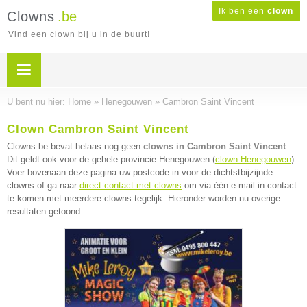
Ik ben een
clown
Clowns
.be
Vind een clown bij u in de buurt!
U bent nu hier:
Home
»
Henegouwen
»
Cambron Saint Vincent
Clown Cambron Saint Vincent
Clowns.be bevat helaas nog geen
clowns in Cambron Saint Vincent
.
Dit geldt ook voor de gehele provincie Henegouwen (
clown Henegouwen
).
Voer bovenaan deze pagina uw postcode in voor de dichtstbijzijnde
clowns of ga naar
direct contact met clowns
om via één e-mail in contact
te komen met meerdere clowns tegelijk. Hieronder worden nu overige
resultaten getoond.