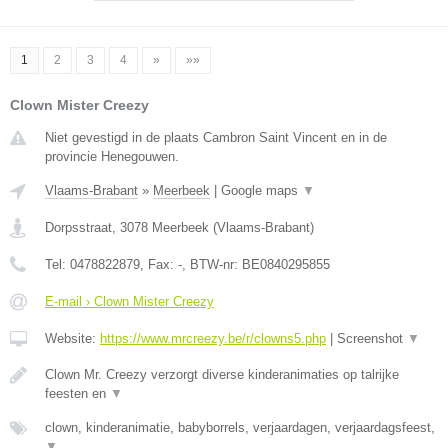
1
2
3
4
»
»»
Clown Mister Creezy
Niet gevestigd in de plaats Cambron Saint Vincent en in de
provincie Henegouwen.
Vlaams-Brabant
»
Meerbeek
|
Google maps
▼
Dorpsstraat
,
3078
Meerbeek
(
Vlaams-Brabant
)
Tel:
0478822879
, Fax:
-
, BTW-nr:
BE0840295855
E-mail › Clown Mister Creezy
Website:
https://www.mrcreezy.be/r/clowns5.php
|
Screenshot
▼
Clown Mr. Creezy verzorgt diverse kinderanimaties op talrijke
feesten en
▼
clown, kinderanimatie, babyborrels, verjaardagen, verjaardagsfeest,
▼