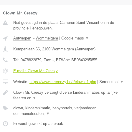
Clown Mr. Creezy
Niet gevestigd in de plaats Cambron Saint Vincent en in de
provincie Henegouwen.
Antwerpen
»
Wommelgem
|
Google maps
▼
Kempenlaan 66
,
2160
Wommelgem
(
Antwerpen
)
Tel:
0478822879
, Fax:
-
, BTW-nr:
BE0840295855
E-mail › Clown Mr. Creezy
Website:
https://www.mrcreezy.be/r/clowns1.php
|
Screenshot
▼
Clown Mr. Creezy verzorgt diverse kinderanimaties op talrijke
feesten en
▼
clown, kinderanimatie, babyborrels, verjaardagen,
communiefeesten,
▼
Er wordt gewerkt op afspraak.