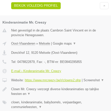
BEKIJK VOLLEDIG PROFIEL
Kinderanimatie Mr. Creezy
Niet gevestigd in de plaats Cambron Saint Vincent en in de
provincie Henegouwen.
Oost-Vlaanderen
»
Melsele
|
Google maps
▼
Donckhof 12
,
9120
Melsele
(
Oost-Vlaanderen
)
Tel:
0478822879
, Fax:
-
, BTW-nr:
BE0840295855
E-mail › Kinderanimatie Mr. Creezy
Website:
https://www.mrcreezy.be/r/clowns2.php
|
Screenshot
▼
Clown Mr. Creezy verzorgt diverse kinderanimaties op talrijke
feesten en
▼
clown, kinderanimatie, babyborrels, verjaardagen,
communiefeesten,
▼