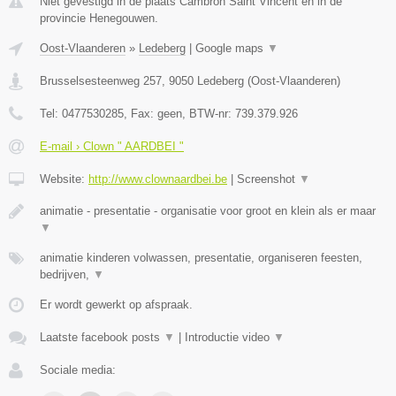
Niet gevestigd in de plaats Cambron Saint Vincent en in de
provincie Henegouwen.
Oost-Vlaanderen
»
Ledeberg
|
Google maps
▼
Brusselsesteenweg 257
,
9050
Ledeberg
(
Oost-Vlaanderen
)
Tel:
0477530285
, Fax:
geen
, BTW-nr:
739.379.926
E-mail › Clown " AARDBEI "
Website:
http://www.clownaardbei.be
|
Screenshot
▼
animatie - presentatie - organisatie voor groot en klein als er maar
▼
animatie kinderen volwassen, presentatie, organiseren feesten,
bedrijven,
▼
Er wordt gewerkt op afspraak.
Laatste facebook posts
▼
|
Introductie video
▼
Sociale media: