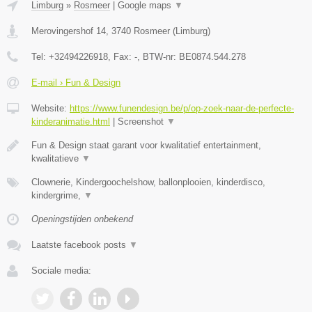
Limburg
»
Rosmeer
|
Google maps
▼
Merovingershof 14
,
3740
Rosmeer
(
Limburg
)
Tel:
+32494226918
, Fax:
-
, BTW-nr:
BE0874.544.278
E-mail › Fun & Design
Website:
https://www.funendesign.be/p/op-zoek-naar-de-perfecte-
kinderanimatie.html
|
Screenshot
▼
Fun & Design staat garant voor kwalitatief entertainment,
kwalitatieve
▼
Clownerie, Kindergoochelshow, ballonplooien, kinderdisco,
kindergrime,
▼
Openingstijden onbekend
Laatste facebook posts
▼
Sociale media: