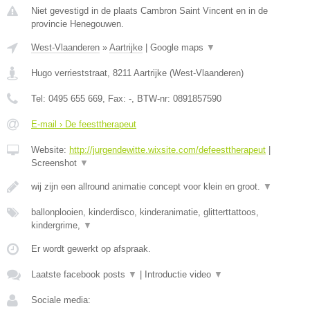
Niet gevestigd in de plaats Cambron Saint Vincent en in de
provincie Henegouwen.
West-Vlaanderen
»
Aartrijke
|
Google maps
▼
Hugo verrieststraat
,
8211
Aartrijke
(
West-Vlaanderen
)
Tel:
0495 655 669
, Fax:
-
, BTW-nr:
0891857590
E-mail › De feesttherapeut
Website:
http://jurgendewitte.wixsite.com/defeesttherapeut
|
Screenshot
▼
wij zijn een allround animatie concept voor klein en groot.
▼
ballonplooien, kinderdisco, kinderanimatie, glitterttattoos,
kindergrime,
▼
Er wordt gewerkt op afspraak.
Laatste facebook posts
▼
|
Introductie video
▼
Sociale media: