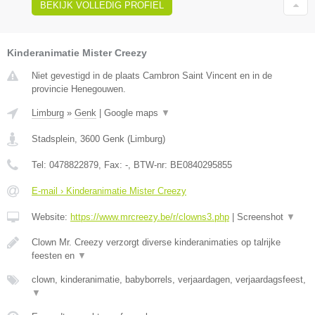
BEKIJK VOLLEDIG PROFIEL
Kinderanimatie Mister Creezy
Niet gevestigd in de plaats Cambron Saint Vincent en in de
provincie Henegouwen.
Limburg
»
Genk
|
Google maps
▼
Stadsplein
,
3600
Genk
(
Limburg
)
Tel:
0478822879
, Fax:
-
, BTW-nr:
BE0840295855
E-mail › Kinderanimatie Mister Creezy
Website:
https://www.mrcreezy.be/r/clowns3.php
|
Screenshot
▼
Clown Mr. Creezy verzorgt diverse kinderanimaties op talrijke
feesten en
▼
clown, kinderanimatie, babyborrels, verjaardagen, verjaardagsfeest,
▼