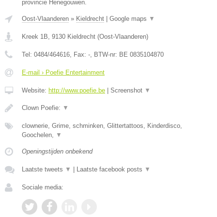
provincie Henegouwen.
Oost-Vlaanderen
»
Kieldrecht
|
Google maps
▼
Kreek 1B
,
9130
Kieldrecht
(
Oost-Vlaanderen
)
Tel:
0484/464616
, Fax:
-
, BTW-nr:
BE 0835104870
E-mail › Poefie Entertainment
Website:
http://www.poefie.be
|
Screenshot
▼
Clown Poefie:
▼
clownerie, Grime, schminken, Glittertattoos, Kinderdisco,
Goochelen,
▼
Openingstijden onbekend
Laatste tweets
▼
|
Laatste facebook posts
▼
Sociale media: