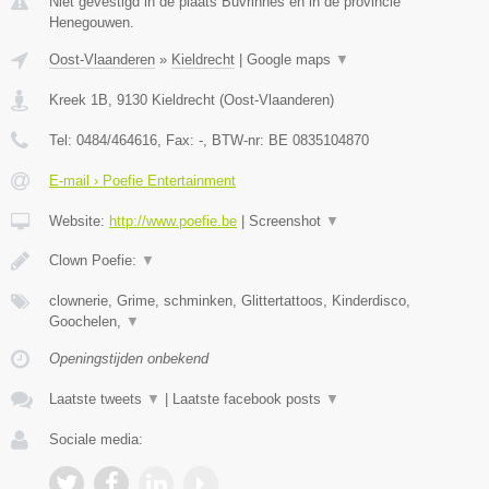
Niet gevestigd in de plaats Buvrinnes en in de provincie
Henegouwen.
Oost-Vlaanderen
»
Kieldrecht
|
Google maps
▼
Kreek 1B
,
9130
Kieldrecht
(
Oost-Vlaanderen
)
Tel:
0484/464616
, Fax:
-
, BTW-nr:
BE 0835104870
E-mail › Poefie Entertainment
Website:
http://www.poefie.be
|
Screenshot
▼
Clown Poefie:
▼
clownerie, Grime, schminken, Glittertattoos, Kinderdisco,
Goochelen,
▼
Openingstijden onbekend
Laatste tweets
▼
|
Laatste facebook posts
▼
Sociale media: