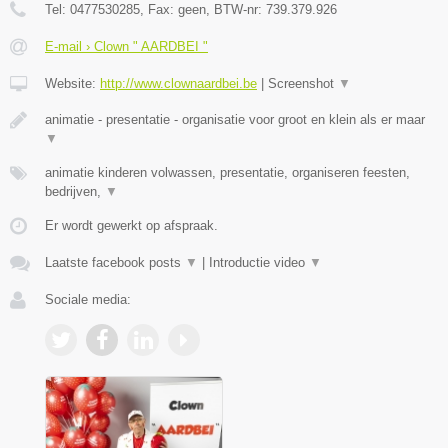
Tel:
0477530285
, Fax:
geen
, BTW-nr:
739.379.926
E-mail › Clown " AARDBEI "
Website:
http://www.clownaardbei.be
|
Screenshot
▼
animatie - presentatie - organisatie voor groot en klein als er maar
▼
animatie kinderen volwassen, presentatie, organiseren feesten,
bedrijven,
▼
Er wordt gewerkt op afspraak.
Laatste facebook posts
▼
|
Introductie video
▼
Sociale media: