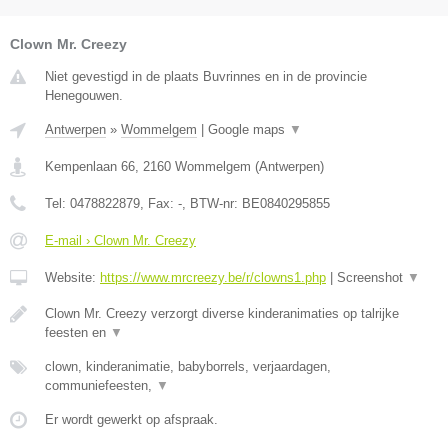
Clown Mr. Creezy
Niet gevestigd in de plaats Buvrinnes en in de provincie
Henegouwen.
Antwerpen
»
Wommelgem
|
Google maps
▼
Kempenlaan 66
,
2160
Wommelgem
(
Antwerpen
)
Tel:
0478822879
, Fax:
-
, BTW-nr:
BE0840295855
E-mail › Clown Mr. Creezy
Website:
https://www.mrcreezy.be/r/clowns1.php
|
Screenshot
▼
Clown Mr. Creezy verzorgt diverse kinderanimaties op talrijke
feesten en
▼
clown, kinderanimatie, babyborrels, verjaardagen,
communiefeesten,
▼
Er wordt gewerkt op afspraak.