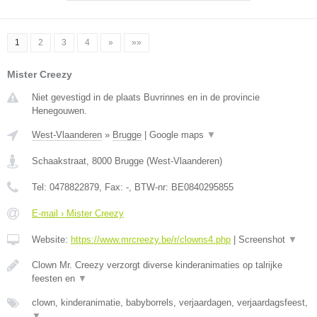
1
2
3
4
»
»»
Mister Creezy
Niet gevestigd in de plaats Buvrinnes en in de provincie
Henegouwen.
West-Vlaanderen
»
Brugge
|
Google maps
▼
Schaakstraat
,
8000
Brugge
(
West-Vlaanderen
)
Tel:
0478822879
, Fax:
-
, BTW-nr:
BE0840295855
E-mail › Mister Creezy
Website:
https://www.mrcreezy.be/r/clowns4.php
|
Screenshot
▼
Clown Mr. Creezy verzorgt diverse kinderanimaties op talrijke
feesten en
▼
clown, kinderanimatie, babyborrels, verjaardagen, verjaardagsfeest,
▼