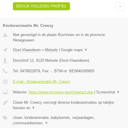
BEKIJK VOLLEDIG PROFIEL
Kinderanimatie Mr. Creezy
Niet gevestigd in de plaats Buvrinnes en in de provincie
Henegouwen.
Oost-Vlaanderen
»
Melsele
|
Google maps
▼
Donckhof 12
,
9120
Melsele
(
Oost-Vlaanderen
)
Tel:
0478822879
, Fax:
-
, BTW-nr:
BE0840295855
E-mail › Kinderanimatie Mr. Creezy
Website:
https://www.mrcreezy.be/r/clowns2.php
|
Screenshot
▼
Clown Mr. Creezy verzorgt diverse kinderanimaties op talrijke
feesten en
▼
clown, kinderanimatie, babyborrels, verjaardagen,
communiefeesten,
▼