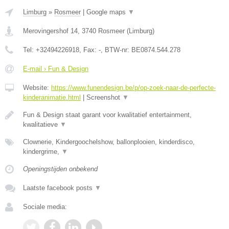
Limburg
»
Rosmeer
|
Google maps
▼
Merovingershof 14
,
3740
Rosmeer
(
Limburg
)
Tel:
+32494226918
, Fax:
-
, BTW-nr:
BE0874.544.278
E-mail › Fun & Design
Website:
https://www.funendesign.be/p/op-zoek-naar-de-perfecte-
kinderanimatie.html
|
Screenshot
▼
Fun & Design staat garant voor kwalitatief entertainment,
kwalitatieve
▼
Clownerie, Kindergoochelshow, ballonplooien, kinderdisco,
kindergrime,
▼
Openingstijden onbekend
Laatste facebook posts
▼
Sociale media: