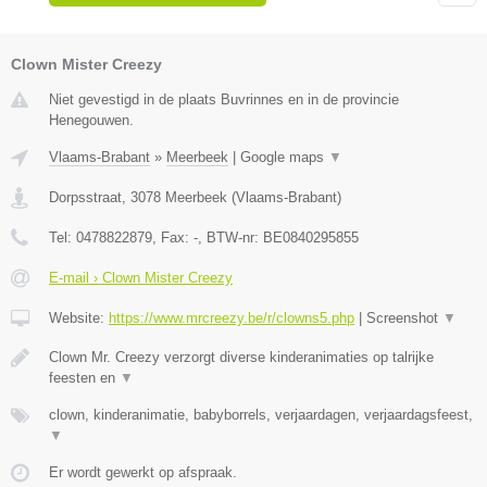
Clown Mister Creezy
Niet gevestigd in de plaats Buvrinnes en in de provincie
Henegouwen.
Vlaams-Brabant
»
Meerbeek
|
Google maps
▼
Dorpsstraat
,
3078
Meerbeek
(
Vlaams-Brabant
)
Tel:
0478822879
, Fax:
-
, BTW-nr:
BE0840295855
E-mail › Clown Mister Creezy
Website:
https://www.mrcreezy.be/r/clowns5.php
|
Screenshot
▼
Clown Mr. Creezy verzorgt diverse kinderanimaties op talrijke
feesten en
▼
clown, kinderanimatie, babyborrels, verjaardagen, verjaardagsfeest,
▼
Er wordt gewerkt op afspraak.