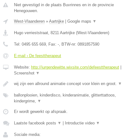
Niet gevestigd in de plaats Buvrinnes en in de provincie
Henegouwen.
West-Vlaanderen
»
Aartrijke
|
Google maps
▼
Hugo verrieststraat
,
8211
Aartrijke
(
West-Vlaanderen
)
Tel:
0495 655 669
, Fax:
-
, BTW-nr:
0891857590
E-mail › De feesttherapeut
Website:
http://jurgendewitte.wixsite.com/defeesttherapeut
|
Screenshot
▼
wij zijn een allround animatie concept voor klein en groot.
▼
ballonplooien, kinderdisco, kinderanimatie, glitterttattoos,
kindergrime,
▼
Er wordt gewerkt op afspraak.
Laatste facebook posts
▼
|
Introductie video
▼
Sociale media: