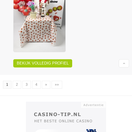
BEKIJK VOLLEDIG PROFIEL
1
2
3
4
»
»»