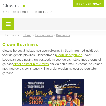
Ik ben een
clown
Clowns
.be
Vind een clown bij u in de buurt!
U bent nu hier:
Home
»
Henegouwen
»
Buvrinnes
Clown Buvrinnes
Clowns.be bevat helaas nog geen
clowns in Buvrinnes
. Dit geldt ook
voor de gehele provincie Henegouwen (
clown Henegouwen
). Voer
bovenaan deze pagina uw postcode in voor de dichtstbijzijnde clowns of
ga naar
direct contact met clowns
om via één e-mail in contact te komen
met meerdere clowns tegelijk. Hieronder worden nu overige resultaten
getoond.