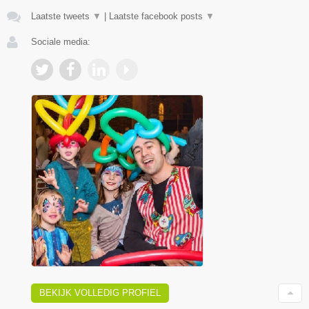
Laatste tweets
▼
|
Laatste facebook posts
▼
Sociale media:
BEKIJK VOLLEDIG PROFIEL