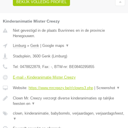
BEKIJK VOLLEDIG PROFIEL
Kinderanimatie Mister Creezy
Niet gevestigd in de plaats Buvrinnes en in de provincie
Henegouwen.
Limburg
»
Genk
|
Google maps
▼
Stadsplein
,
3600
Genk
(
Limburg
)
Tel:
0478822879
, Fax:
-
, BTW-nr:
BE0840295855
E-mail › Kinderanimatie Mister Creezy
Website:
https://www.mrcreezy.be/r/clowns3.php
|
Screenshot
▼
Clown Mr. Creezy verzorgt diverse kinderanimaties op talrijke
feesten en
▼
clown, kinderanimatie, babyborrels, verjaardagen, verjaardagsfeest,
▼