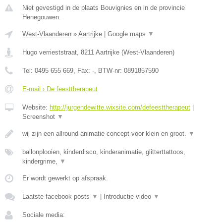
Niet gevestigd in de plaats Bouvignies en in de provincie
Henegouwen.
West-Vlaanderen
»
Aartrijke
|
Google maps
▼
Hugo verrieststraat
,
8211
Aartrijke
(
West-Vlaanderen
)
Tel:
0495 655 669
, Fax:
-
, BTW-nr:
0891857590
E-mail › De feesttherapeut
Website:
http://jurgendewitte.wixsite.com/defeesttherapeut
|
Screenshot
▼
wij zijn een allround animatie concept voor klein en groot.
▼
ballonplooien, kinderdisco, kinderanimatie, glitterttattoos,
kindergrime,
▼
Er wordt gewerkt op afspraak.
Laatste facebook posts
▼
|
Introductie video
▼
Sociale media: