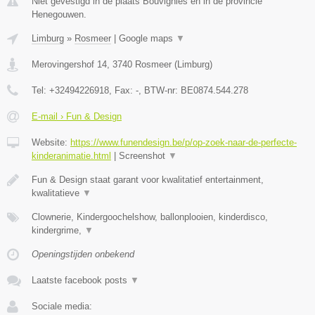
Niet gevestigd in de plaats Bouvignies en in de provincie
Henegouwen.
Limburg
»
Rosmeer
|
Google maps
▼
Merovingershof 14
,
3740
Rosmeer
(
Limburg
)
Tel:
+32494226918
, Fax:
-
, BTW-nr:
BE0874.544.278
E-mail › Fun & Design
Website:
https://www.funendesign.be/p/op-zoek-naar-de-perfecte-
kinderanimatie.html
|
Screenshot
▼
Fun & Design staat garant voor kwalitatief entertainment,
kwalitatieve
▼
Clownerie, Kindergoochelshow, ballonplooien, kinderdisco,
kindergrime,
▼
Openingstijden onbekend
Laatste facebook posts
▼
Sociale media: