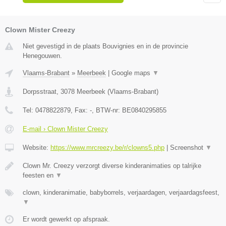
Clown Mister Creezy
Niet gevestigd in de plaats Bouvignies en in de provincie
Henegouwen.
Vlaams-Brabant
»
Meerbeek
|
Google maps
▼
Dorpsstraat
,
3078
Meerbeek
(
Vlaams-Brabant
)
Tel:
0478822879
, Fax:
-
, BTW-nr:
BE0840295855
E-mail › Clown Mister Creezy
Website:
https://www.mrcreezy.be/r/clowns5.php
|
Screenshot
▼
Clown Mr. Creezy verzorgt diverse kinderanimaties op talrijke
feesten en
▼
clown, kinderanimatie, babyborrels, verjaardagen, verjaardagsfeest,
▼
Er wordt gewerkt op afspraak.