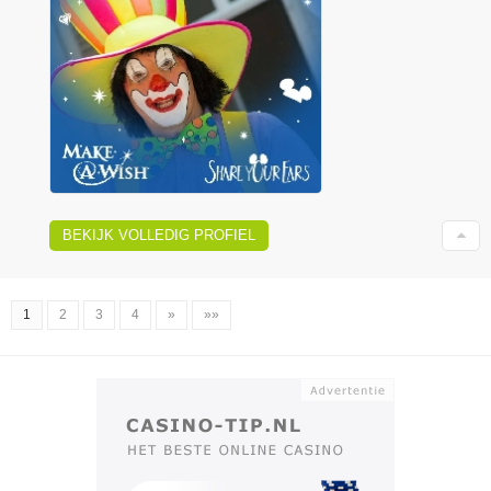
BEKIJK VOLLEDIG PROFIEL
1
2
3
4
»
»»