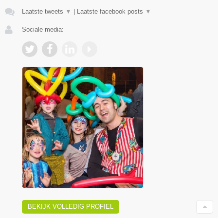
Laatste tweets
▼
|
Laatste facebook posts
▼
Sociale media:
BEKIJK VOLLEDIG PROFIEL