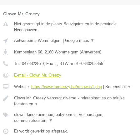
Clown Mr. Creezy
Niet gevestigd in de plaats Bouvignies en in de provincie
Henegouwen.
Antwerpen
»
Wommelgem
|
Google maps
▼
Kempenlaan 66
,
2160
Wommelgem
(
Antwerpen
)
Tel:
0478822879
, Fax:
-
, BTW-nr:
BE0840295855
E-mail › Clown Mr. Creezy
Website:
https://www.mrcreezy.be/r/clowns1.php
|
Screenshot
▼
Clown Mr. Creezy verzorgt diverse kinderanimaties op talrijke
feesten en
▼
clown, kinderanimatie, babyborrels, verjaardagen,
communiefeesten,
▼
Er wordt gewerkt op afspraak.