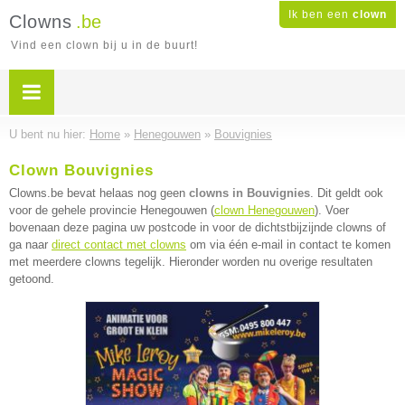
Ik ben een
clown
Clowns
.be
Vind een clown bij u in de buurt!
U bent nu hier:
Home
»
Henegouwen
»
Bouvignies
Clown Bouvignies
Clowns.be bevat helaas nog geen
clowns in Bouvignies
. Dit geldt ook
voor de gehele provincie Henegouwen (
clown Henegouwen
). Voer
bovenaan deze pagina uw postcode in voor de dichtstbijzijnde clowns of
ga naar
direct contact met clowns
om via één e-mail in contact te komen
met meerdere clowns tegelijk. Hieronder worden nu overige resultaten
getoond.