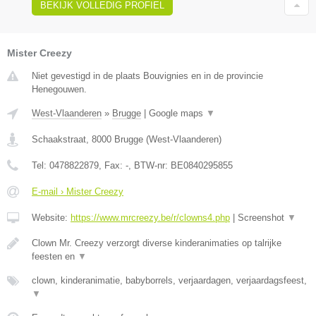
BEKIJK VOLLEDIG PROFIEL
Mister Creezy
Niet gevestigd in de plaats Bouvignies en in de provincie
Henegouwen.
West-Vlaanderen
»
Brugge
|
Google maps
▼
Schaakstraat
,
8000
Brugge
(
West-Vlaanderen
)
Tel:
0478822879
, Fax:
-
, BTW-nr:
BE0840295855
E-mail › Mister Creezy
Website:
https://www.mrcreezy.be/r/clowns4.php
|
Screenshot
▼
Clown Mr. Creezy verzorgt diverse kinderanimaties op talrijke
feesten en
▼
clown, kinderanimatie, babyborrels, verjaardagen, verjaardagsfeest,
▼