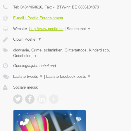
Tel:
0484/464616
, Fax:
-
, BTW-nr:
BE 0835104870
E-mail › Poefie Entertainment
Website:
http://www.poefie.be
|
Screenshot
▼
Clown Poefie:
▼
clownerie, Grime, schminken, Glittertattoos, Kinderdisco,
Goochelen,
▼
Openingstijden onbekend
Laatste tweets
▼
|
Laatste facebook posts
▼
Sociale media: