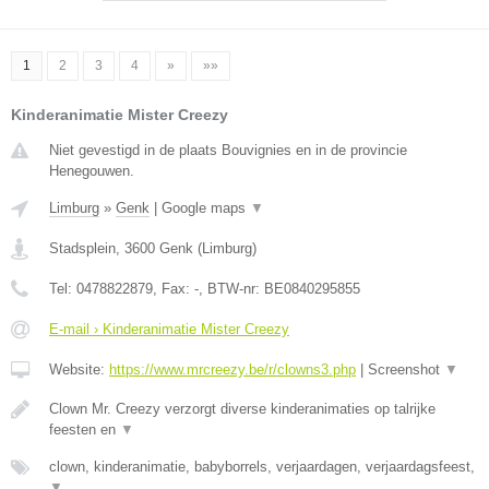
1
2
3
4
»
»»
Kinderanimatie Mister Creezy
Niet gevestigd in de plaats Bouvignies en in de provincie
Henegouwen.
Limburg
»
Genk
|
Google maps
▼
Stadsplein
,
3600
Genk
(
Limburg
)
Tel:
0478822879
, Fax:
-
, BTW-nr:
BE0840295855
E-mail › Kinderanimatie Mister Creezy
Website:
https://www.mrcreezy.be/r/clowns3.php
|
Screenshot
▼
Clown Mr. Creezy verzorgt diverse kinderanimaties op talrijke
feesten en
▼
clown, kinderanimatie, babyborrels, verjaardagen, verjaardagsfeest,
▼