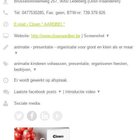
Brusselsesteenweg 257
,
9050
Ledeberg
(
Oost-Vlaanderen
)
Tel:
0477530285
, Fax:
geen
, BTW-nr:
739.379.926
E-mail › Clown " AARDBEI "
Website:
http://www.clownaardbei.be
|
Screenshot
▼
animatie - presentatie - organisatie voor groot en klein als er maar
▼
animatie kinderen volwassen, presentatie, organiseren feesten,
bedrijven,
▼
Er wordt gewerkt op afspraak.
Laatste facebook posts
▼
|
Introductie video
▼
Sociale media: