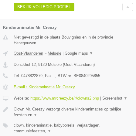
BEKIJK VOLLEDIG PROFIEL
Kinderanimatie Mr. Creezy
Niet gevestigd in de plaats Bouvignies en in de provincie
Henegouwen.
Oost-Vlaanderen
»
Melsele
|
Google maps
▼
Donckhof 12
,
9120
Melsele
(
Oost-Vlaanderen
)
Tel:
0478822879
, Fax:
-
, BTW-nr:
BE0840295855
E-mail › Kinderanimatie Mr. Creezy
Website:
https://www.mrcreezy.be/r/clowns2.php
|
Screenshot
▼
Clown Mr. Creezy verzorgt diverse kinderanimaties op talrijke
feesten en
▼
clown, kinderanimatie, babyborrels, verjaardagen,
communiefeesten,
▼