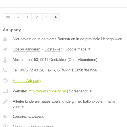
««
«
1
2
3
4
Arti-party
Niet gevestigd in de plaats Boussu en in de provincie Henegouwen.
Oost-Vlaanderen
»
Oostakker
|
Google maps
▼
Muizelstraat 53
,
9041
Oostakker
(
Oost-Vlaanderen
)
Tel:
0475 72 43 24
, Fax:
-
, BTW-nr:
BE0587843556
E-mail › Arti-party
Website:
http://www.arti-party.be
|
Screenshot
▼
Allerlei kinderanimaties zoals kindergrime, ballonplooien, nailart
voor
▼
Diensten onbekend
Openingstijden onbekend