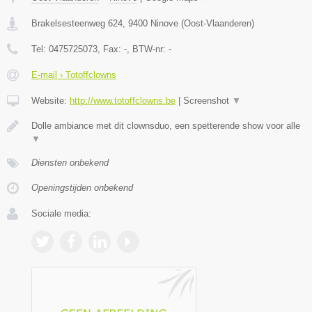
Brakelsesteenweg 624
,
9400
Ninove
(
Oost-Vlaanderen
)
Tel:
0475725073
, Fax:
-
, BTW-nr:
-
E-mail › Totoffclowns
Website:
http://www.totoffclowns.be
|
Screenshot
▼
Dolle ambiance met dit clownsduo, een spetterende show voor alle
▼
Diensten onbekend
Openingstijden onbekend
Sociale media: