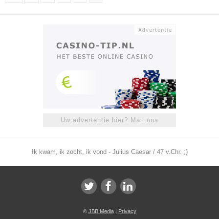
Uw advertentie hier? Mail ons
Ik kwam, ik zocht, ik vond - Julius Caesar / 47 v.Chr. ;)
©
JBB Media
|
Privacy