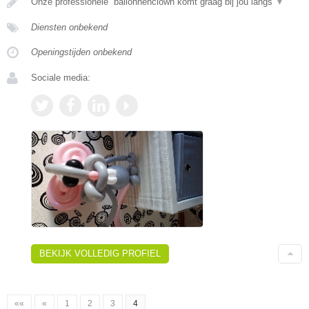
Onze professionele ballonnenclown komt graag bij jou langs
▼
Diensten onbekend
Openingstijden onbekend
Sociale media:
BEKIJK VOLLEDIG PROFIEL
««
«
1
2
3
4