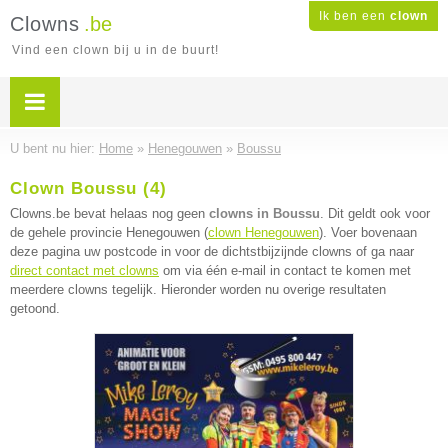
Ik ben een
clown
Clowns
.be
Vind een clown bij u in de buurt!
U bent nu hier:
Home
»
Henegouwen
»
Boussu
Clown Boussu (4)
Clowns.be bevat helaas nog geen
clowns in Boussu
. Dit geldt ook voor
de gehele provincie Henegouwen (
clown Henegouwen
). Voer bovenaan
deze pagina uw postcode in voor de dichtstbijzijnde clowns of ga naar
direct contact met clowns
om via één e-mail in contact te komen met
meerdere clowns tegelijk. Hieronder worden nu overige resultaten
getoond.