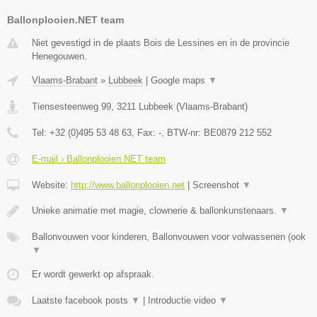
Ballonplooien.NET team
Niet gevestigd in de plaats Bois de Lessines en in de provincie
Henegouwen.
Vlaams-Brabant
»
Lubbeek
|
Google maps
▼
Tiensesteenweg 99
,
3211
Lubbeek
(
Vlaams-Brabant
)
Tel:
+32 (0)495 53 48 63
, Fax:
-
, BTW-nr:
BE0879 212 552
E-mail › Ballonplooien.NET team
Website:
http://www.ballonplooien.net
|
Screenshot
▼
Unieke animatie met magie, clownerie & ballonkunstenaars.
▼
Ballonvouwen voor kinderen, Ballonvouwen voor volwassenen (ook
▼
Er wordt gewerkt op afspraak.
Laatste facebook posts
▼
|
Introductie video
▼