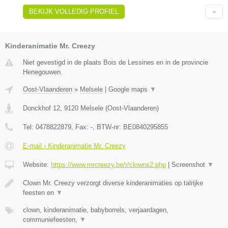
BEKIJK VOLLEDIG PROFIEL
Kinderanimatie Mr. Creezy
Niet gevestigd in de plaats Bois de Lessines en in de provincie
Henegouwen.
Oost-Vlaanderen
»
Melsele
|
Google maps
▼
Donckhof 12
,
9120
Melsele
(
Oost-Vlaanderen
)
Tel:
0478822879
, Fax:
-
, BTW-nr:
BE0840295855
E-mail › Kinderanimatie Mr. Creezy
Website:
https://www.mrcreezy.be/r/clowns2.php
|
Screenshot
▼
Clown Mr. Creezy verzorgt diverse kinderanimaties op talrijke
feesten en
▼
clown, kinderanimatie, babyborrels, verjaardagen,
communiefeesten,
▼