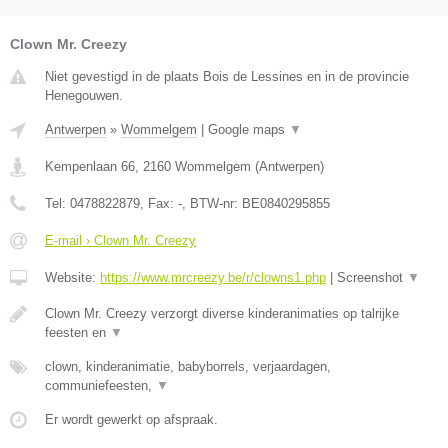
Clown Mr. Creezy
Niet gevestigd in de plaats Bois de Lessines en in de provincie
Henegouwen.
Antwerpen
»
Wommelgem
|
Google maps
▼
Kempenlaan 66
,
2160
Wommelgem
(
Antwerpen
)
Tel:
0478822879
, Fax:
-
, BTW-nr:
BE0840295855
E-mail › Clown Mr. Creezy
Website:
https://www.mrcreezy.be/r/clowns1.php
|
Screenshot
▼
Clown Mr. Creezy verzorgt diverse kinderanimaties op talrijke
feesten en
▼
clown, kinderanimatie, babyborrels, verjaardagen,
communiefeesten,
▼
Er wordt gewerkt op afspraak.