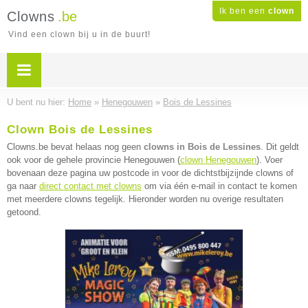
Ik ben een
clown
Clowns
.be
Vind een clown bij u in de buurt!
U bent nu hier:
Home
»
Henegouwen
»
Bois de Lessines
Clown Bois de Lessines
Clowns.be bevat helaas nog geen
clowns in Bois de Lessines
. Dit geldt
ook voor de gehele provincie Henegouwen (
clown Henegouwen
). Voer
bovenaan deze pagina uw postcode in voor de dichtstbijzijnde clowns of
ga naar
direct contact met clowns
om via één e-mail in contact te komen
met meerdere clowns tegelijk. Hieronder worden nu overige resultaten
getoond.