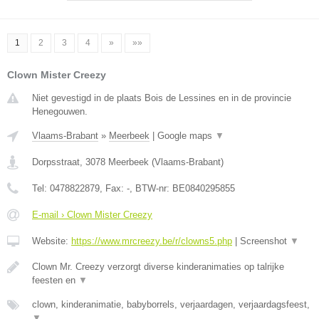
1
2
3
4
»
»»
Clown Mister Creezy
Niet gevestigd in de plaats Bois de Lessines en in de provincie
Henegouwen.
Vlaams-Brabant
»
Meerbeek
|
Google maps
▼
Dorpsstraat
,
3078
Meerbeek
(
Vlaams-Brabant
)
Tel:
0478822879
, Fax:
-
, BTW-nr:
BE0840295855
E-mail › Clown Mister Creezy
Website:
https://www.mrcreezy.be/r/clowns5.php
|
Screenshot
▼
Clown Mr. Creezy verzorgt diverse kinderanimaties op talrijke
feesten en
▼
clown, kinderanimatie, babyborrels, verjaardagen, verjaardagsfeest,
▼