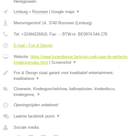
Henegouwen.
Limburg
»
Rosmeer
|
Google maps
▼
Merovingershof 14
,
3740
Rosmeer
(
Limburg
)
Tel:
+32494226918
, Fax:
-
, BTW-nr:
BE0874.544.278
E-mail › Fun & Design
Website:
https://www.funendesign.be/p/op-zoek-naar-de-perfecte-
kinderanimatie.html
|
Screenshot
▼
Fun & Design staat garant voor kwalitatief entertainment,
kwalitatieve
▼
Clownerie, Kindergoochelshow, ballonplooien, kinderdisco,
kindergrime,
▼
Openingstijden onbekend
Laatste facebook posts
▼
Sociale media: