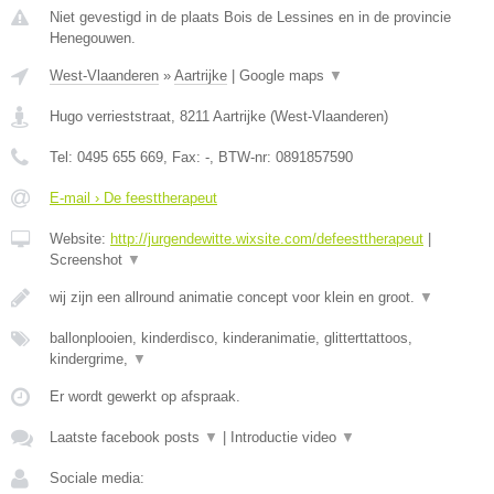
Niet gevestigd in de plaats Bois de Lessines en in de provincie
Henegouwen.
West-Vlaanderen
»
Aartrijke
|
Google maps
▼
Hugo verrieststraat
,
8211
Aartrijke
(
West-Vlaanderen
)
Tel:
0495 655 669
, Fax:
-
, BTW-nr:
0891857590
E-mail › De feesttherapeut
Website:
http://jurgendewitte.wixsite.com/defeesttherapeut
|
Screenshot
▼
wij zijn een allround animatie concept voor klein en groot.
▼
ballonplooien, kinderdisco, kinderanimatie, glitterttattoos,
kindergrime,
▼
Er wordt gewerkt op afspraak.
Laatste facebook posts
▼
|
Introductie video
▼
Sociale media: