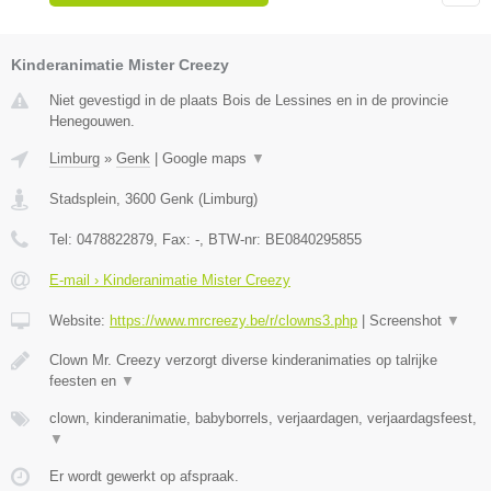
Kinderanimatie Mister Creezy
Niet gevestigd in de plaats Bois de Lessines en in de provincie
Henegouwen.
Limburg
»
Genk
|
Google maps
▼
Stadsplein
,
3600
Genk
(
Limburg
)
Tel:
0478822879
, Fax:
-
, BTW-nr:
BE0840295855
E-mail › Kinderanimatie Mister Creezy
Website:
https://www.mrcreezy.be/r/clowns3.php
|
Screenshot
▼
Clown Mr. Creezy verzorgt diverse kinderanimaties op talrijke
feesten en
▼
clown, kinderanimatie, babyborrels, verjaardagen, verjaardagsfeest,
▼
Er wordt gewerkt op afspraak.