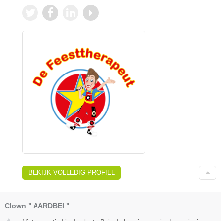
BEKIJK VOLLEDIG PROFIEL
Clown " AARDBEI "