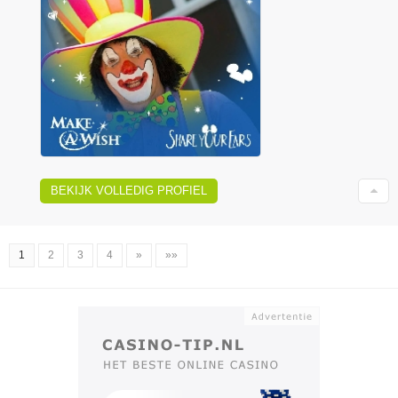
BEKIJK VOLLEDIG PROFIEL
1
2
3
4
»
»»