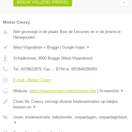
BEKIJK VOLLEDIG PROFIEL
Mister Creezy
Niet gevestigd in de plaats Bois de Lessines en in de provincie
Henegouwen.
West-Vlaanderen
»
Brugge
|
Google maps
▼
Schaakstraat
,
8000
Brugge
(
West-Vlaanderen
)
Tel:
0478822879
, Fax:
-
, BTW-nr:
BE0840295855
E-mail › Mister Creezy
Website:
https://www.mrcreezy.be/r/clowns4.php
|
Screenshot
▼
Clown Mr. Creezy verzorgt diverse kinderanimaties op talrijke
feesten en
▼
clown, kinderanimatie, babyborrels, verjaardagen, verjaardagsfeest,
▼