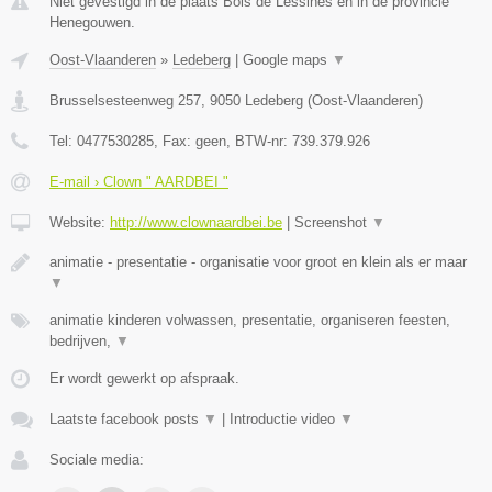
Niet gevestigd in de plaats Bois de Lessines en in de provincie
Henegouwen.
Oost-Vlaanderen
»
Ledeberg
|
Google maps
▼
Brusselsesteenweg 257
,
9050
Ledeberg
(
Oost-Vlaanderen
)
Tel:
0477530285
, Fax:
geen
, BTW-nr:
739.379.926
E-mail › Clown " AARDBEI "
Website:
http://www.clownaardbei.be
|
Screenshot
▼
animatie - presentatie - organisatie voor groot en klein als er maar
▼
animatie kinderen volwassen, presentatie, organiseren feesten,
bedrijven,
▼
Er wordt gewerkt op afspraak.
Laatste facebook posts
▼
|
Introductie video
▼
Sociale media: