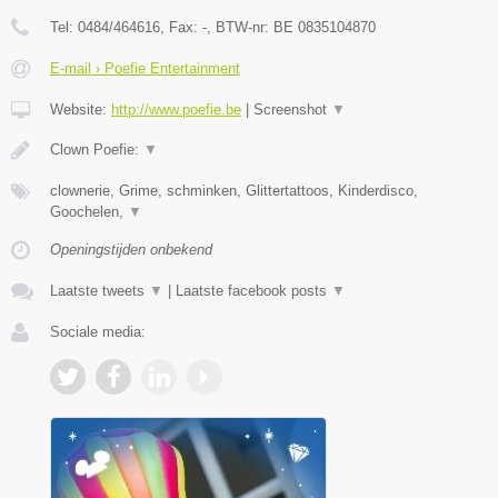
Tel:
0484/464616
, Fax:
-
, BTW-nr:
BE 0835104870
E-mail › Poefie Entertainment
Website:
http://www.poefie.be
|
Screenshot
▼
Clown Poefie:
▼
clownerie, Grime, schminken, Glittertattoos, Kinderdisco,
Goochelen,
▼
Openingstijden onbekend
Laatste tweets
▼
|
Laatste facebook posts
▼
Sociale media: