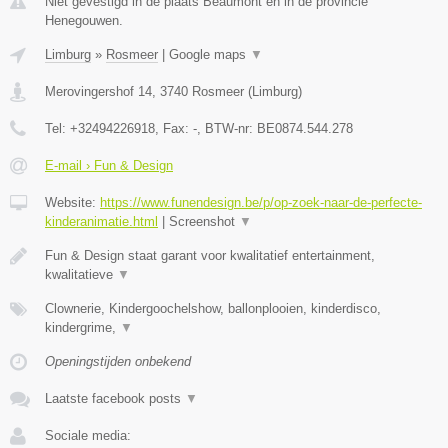
Niet gevestigd in de plaats Beaumont en in de provincie
Henegouwen.
Limburg
»
Rosmeer
|
Google maps
▼
Merovingershof 14
,
3740
Rosmeer
(
Limburg
)
Tel:
+32494226918
, Fax:
-
, BTW-nr:
BE0874.544.278
E-mail › Fun & Design
Website:
https://www.funendesign.be/p/op-zoek-naar-de-perfecte-
kinderanimatie.html
|
Screenshot
▼
Fun & Design staat garant voor kwalitatief entertainment,
kwalitatieve
▼
Clownerie, Kindergoochelshow, ballonplooien, kinderdisco,
kindergrime,
▼
Openingstijden onbekend
Laatste facebook posts
▼
Sociale media: