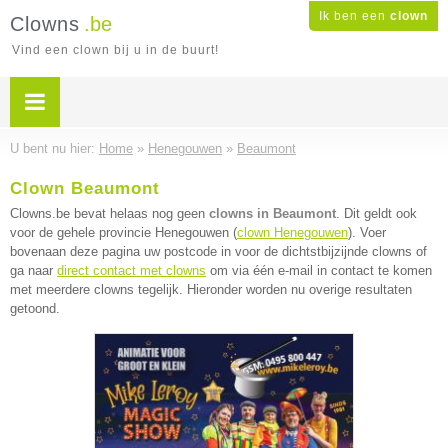
Ik ben een
clown
Clowns
.be
Vind een clown bij u in de buurt!
U bent nu hier:
Home
»
Henegouwen
»
Beaumont
Clown Beaumont
Clowns.be bevat helaas nog geen
clowns in Beaumont
. Dit geldt ook
voor de gehele provincie Henegouwen (
clown Henegouwen
). Voer
bovenaan deze pagina uw postcode in voor de dichtstbijzijnde clowns of
ga naar
direct contact met clowns
om via één e-mail in contact te komen
met meerdere clowns tegelijk. Hieronder worden nu overige resultaten
getoond.