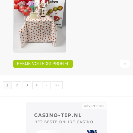
BEKIJK VOLLEDIG PROFIEL
1
2
3
4
»
»»