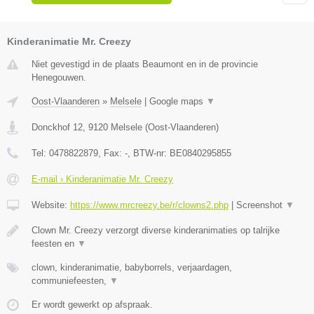
Kinderanimatie Mr. Creezy
Niet gevestigd in de plaats Beaumont en in de provincie
Henegouwen.
Oost-Vlaanderen
»
Melsele
|
Google maps
▼
Donckhof 12
,
9120
Melsele
(
Oost-Vlaanderen
)
Tel:
0478822879
, Fax:
-
, BTW-nr:
BE0840295855
E-mail › Kinderanimatie Mr. Creezy
Website:
https://www.mrcreezy.be/r/clowns2.php
|
Screenshot
▼
Clown Mr. Creezy verzorgt diverse kinderanimaties op talrijke
feesten en
▼
clown, kinderanimatie, babyborrels, verjaardagen,
communiefeesten,
▼
Er wordt gewerkt op afspraak.