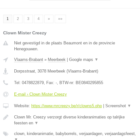
1
2
3
4
»
»»
Clown Mister Creezy
Niet gevestigd in de plaats Beaumont en in de provincie
Henegouwen.
Vlaams-Brabant
»
Meerbeek
|
Google maps
▼
Dorpsstraat
,
3078
Meerbeek
(
Vlaams-Brabant
)
Tel:
0478822879
, Fax:
-
, BTW-nr:
BE0840295855
E-mail › Clown Mister Creezy
Website:
https://www.mrcreezy.be/r/clowns5.php
|
Screenshot
▼
Clown Mr. Creezy verzorgt diverse kinderanimaties op talrijke
feesten en
▼
clown, kinderanimatie, babyborrels, verjaardagen, verjaardagsfeest,
▼