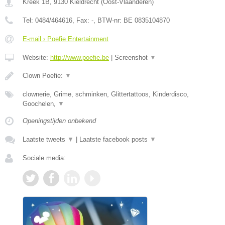
Kreek 1B
,
9130
Kieldrecht
(
Oost-Vlaanderen
)
Tel:
0484/464616
, Fax:
-
, BTW-nr:
BE 0835104870
E-mail › Poefie Entertainment
Website:
http://www.poefie.be
|
Screenshot
▼
Clown Poefie:
▼
clownerie, Grime, schminken, Glittertattoos, Kinderdisco,
Goochelen,
▼
Openingstijden onbekend
Laatste tweets
▼
|
Laatste facebook posts
▼
Sociale media: