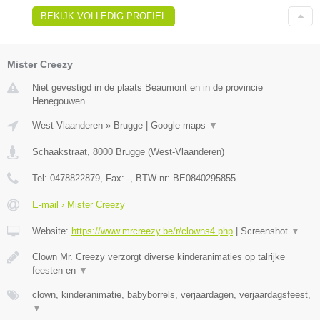
BEKIJK VOLLEDIG PROFIEL
Mister Creezy
Niet gevestigd in de plaats Beaumont en in de provincie
Henegouwen.
West-Vlaanderen
»
Brugge
|
Google maps
▼
Schaakstraat
,
8000
Brugge
(
West-Vlaanderen
)
Tel:
0478822879
, Fax:
-
, BTW-nr:
BE0840295855
E-mail › Mister Creezy
Website:
https://www.mrcreezy.be/r/clowns4.php
|
Screenshot
▼
Clown Mr. Creezy verzorgt diverse kinderanimaties op talrijke
feesten en
▼
clown, kinderanimatie, babyborrels, verjaardagen, verjaardagsfeest,
▼