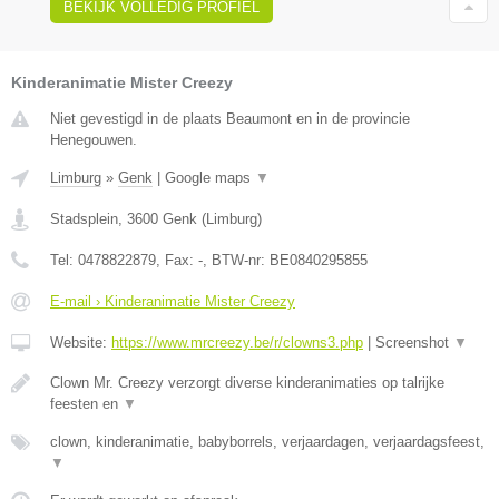
BEKIJK VOLLEDIG PROFIEL
Kinderanimatie Mister Creezy
Niet gevestigd in de plaats Beaumont en in de provincie
Henegouwen.
Limburg
»
Genk
|
Google maps
▼
Stadsplein
,
3600
Genk
(
Limburg
)
Tel:
0478822879
, Fax:
-
, BTW-nr:
BE0840295855
E-mail › Kinderanimatie Mister Creezy
Website:
https://www.mrcreezy.be/r/clowns3.php
|
Screenshot
▼
Clown Mr. Creezy verzorgt diverse kinderanimaties op talrijke
feesten en
▼
clown, kinderanimatie, babyborrels, verjaardagen, verjaardagsfeest,
▼