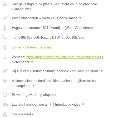
Niet gevestigd in de plaats Beaumont en in de provincie
Henegouwen.
West-Vlaanderen
»
Aartrijke
|
Google maps
▼
Hugo verrieststraat
,
8211
Aartrijke
(
West-Vlaanderen
)
Tel:
0495 655 669
, Fax:
-
, BTW-nr:
0891857590
E-mail › De feesttherapeut
Website:
http://jurgendewitte.wixsite.com/defeesttherapeut
|
Screenshot
▼
wij zijn een allround animatie concept voor klein en groot.
▼
ballonplooien, kinderdisco, kinderanimatie, glitterttattoos,
kindergrime,
▼
Er wordt gewerkt op afspraak.
Laatste facebook posts
▼
|
Introductie video
▼
Sociale media: