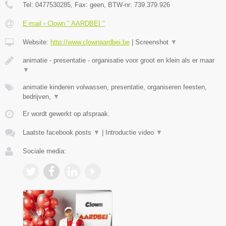
Tel:
0477530285
, Fax:
geen
, BTW-nr:
739.379.926
E-mail › Clown " AARDBEI "
Website:
http://www.clownaardbei.be
|
Screenshot
▼
animatie - presentatie - organisatie voor groot en klein als er maar
▼
animatie kinderen volwassen, presentatie, organiseren feesten,
bedrijven,
▼
Er wordt gewerkt op afspraak.
Laatste facebook posts
▼
|
Introductie video
▼
Sociale media: