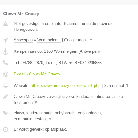
Clown Mr. Creezy
Niet gevestigd in de plaats Beaumont en in de provincie
Henegouwen.
Antwerpen
»
Wommelgem
|
Google maps
▼
Kempenlaan 66
,
2160
Wommelgem
(
Antwerpen
)
Tel:
0478822879
, Fax:
-
, BTW-nr:
BE0840295855
E-mail › Clown Mr. Creezy
Website:
https://www.mrcreezy.be/r/clowns1.php
|
Screenshot
▼
Clown Mr. Creezy verzorgt diverse kinderanimaties op talrijke
feesten en
▼
clown, kinderanimatie, babyborrels, verjaardagen,
communiefeesten,
▼
Er wordt gewerkt op afspraak.