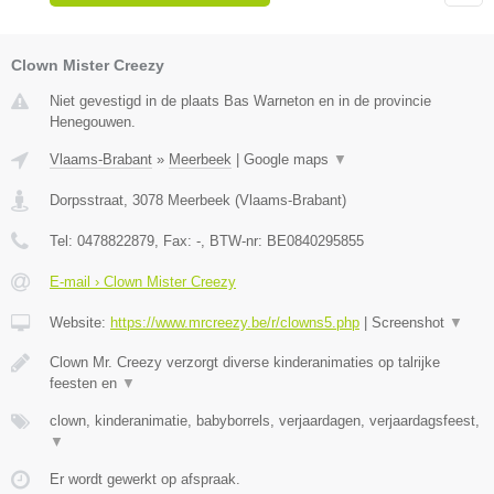
Clown Mister Creezy
Niet gevestigd in de plaats Bas Warneton en in de provincie
Henegouwen.
Vlaams-Brabant
»
Meerbeek
|
Google maps
▼
Dorpsstraat
,
3078
Meerbeek
(
Vlaams-Brabant
)
Tel:
0478822879
, Fax:
-
, BTW-nr:
BE0840295855
E-mail › Clown Mister Creezy
Website:
https://www.mrcreezy.be/r/clowns5.php
|
Screenshot
▼
Clown Mr. Creezy verzorgt diverse kinderanimaties op talrijke
feesten en
▼
clown, kinderanimatie, babyborrels, verjaardagen, verjaardagsfeest,
▼
Er wordt gewerkt op afspraak.