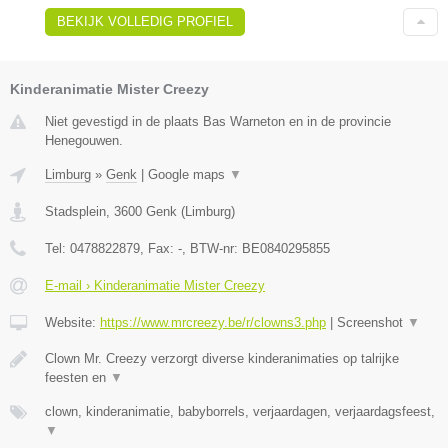
BEKIJK VOLLEDIG PROFIEL
Kinderanimatie Mister Creezy
Niet gevestigd in de plaats Bas Warneton en in de provincie
Henegouwen.
Limburg
»
Genk
|
Google maps
▼
Stadsplein
,
3600
Genk
(
Limburg
)
Tel:
0478822879
, Fax:
-
, BTW-nr:
BE0840295855
E-mail › Kinderanimatie Mister Creezy
Website:
https://www.mrcreezy.be/r/clowns3.php
|
Screenshot
▼
Clown Mr. Creezy verzorgt diverse kinderanimaties op talrijke
feesten en
▼
clown, kinderanimatie, babyborrels, verjaardagen, verjaardagsfeest,
▼