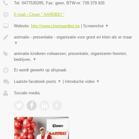
Tel:
0477530285
, Fax:
geen
, BTW-nr:
739.379.926
E-mail › Clown " AARDBEI "
Website:
http://www.clownaardbei.be
|
Screenshot
▼
animatie - presentatie - organisatie voor groot en klein als er maar
▼
animatie kinderen volwassen, presentatie, organiseren feesten,
bedrijven,
▼
Er wordt gewerkt op afspraak.
Laatste facebook posts
▼
|
Introductie video
▼
Sociale media: