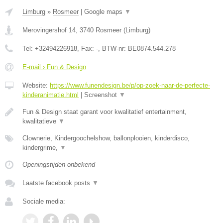
Limburg
»
Rosmeer
|
Google maps
▼
Merovingershof 14
,
3740
Rosmeer
(
Limburg
)
Tel:
+32494226918
, Fax:
-
, BTW-nr:
BE0874.544.278
E-mail › Fun & Design
Website:
https://www.funendesign.be/p/op-zoek-naar-de-perfecte-
kinderanimatie.html
|
Screenshot
▼
Fun & Design staat garant voor kwalitatief entertainment,
kwalitatieve
▼
Clownerie, Kindergoochelshow, ballonplooien, kinderdisco,
kindergrime,
▼
Openingstijden onbekend
Laatste facebook posts
▼
Sociale media: