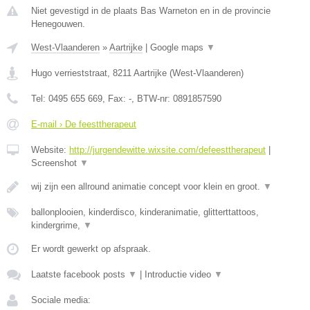
Niet gevestigd in de plaats Bas Warneton en in de provincie
Henegouwen.
West-Vlaanderen
»
Aartrijke
|
Google maps
▼
Hugo verrieststraat
,
8211
Aartrijke
(
West-Vlaanderen
)
Tel:
0495 655 669
, Fax:
-
, BTW-nr:
0891857590
E-mail › De feesttherapeut
Website:
http://jurgendewitte.wixsite.com/defeesttherapeut
|
Screenshot
▼
wij zijn een allround animatie concept voor klein en groot.
▼
ballonplooien, kinderdisco, kinderanimatie, glitterttattoos,
kindergrime,
▼
Er wordt gewerkt op afspraak.
Laatste facebook posts
▼
|
Introductie video
▼
Sociale media: