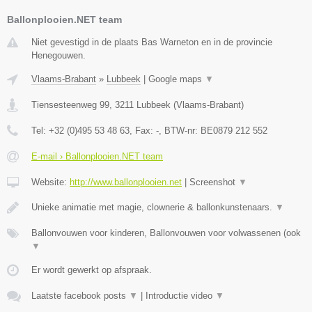
Ballonplooien.NET team
Niet gevestigd in de plaats Bas Warneton en in de provincie
Henegouwen.
Vlaams-Brabant
»
Lubbeek
|
Google maps
▼
Tiensesteenweg 99
,
3211
Lubbeek
(
Vlaams-Brabant
)
Tel:
+32 (0)495 53 48 63
, Fax:
-
, BTW-nr:
BE0879 212 552
E-mail › Ballonplooien.NET team
Website:
http://www.ballonplooien.net
|
Screenshot
▼
Unieke animatie met magie, clownerie & ballonkunstenaars.
▼
Ballonvouwen voor kinderen, Ballonvouwen voor volwassenen (ook
▼
Er wordt gewerkt op afspraak.
Laatste facebook posts
▼
|
Introductie video
▼