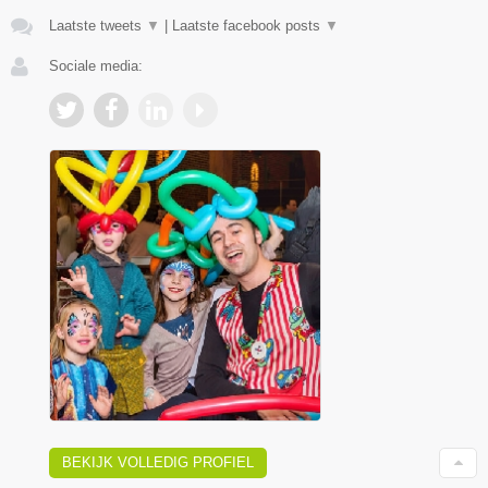
Laatste tweets
▼
|
Laatste facebook posts
▼
Sociale media:
BEKIJK VOLLEDIG PROFIEL