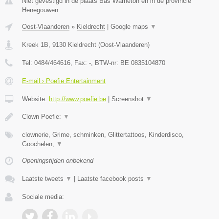
Niet gevestigd in de plaats Bas Warneton en in de provincie
Henegouwen.
Oost-Vlaanderen
»
Kieldrecht
|
Google maps
▼
Kreek 1B
,
9130
Kieldrecht
(
Oost-Vlaanderen
)
Tel:
0484/464616
, Fax:
-
, BTW-nr:
BE 0835104870
E-mail › Poefie Entertainment
Website:
http://www.poefie.be
|
Screenshot
▼
Clown Poefie:
▼
clownerie, Grime, schminken, Glittertattoos, Kinderdisco,
Goochelen,
▼
Openingstijden onbekend
Laatste tweets
▼
|
Laatste facebook posts
▼
Sociale media: