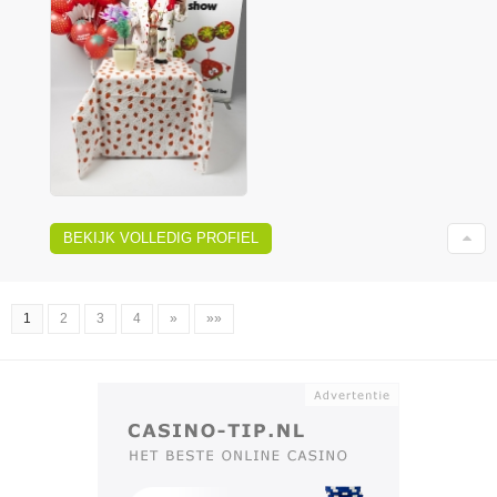
BEKIJK VOLLEDIG PROFIEL
1
2
3
4
»
»»