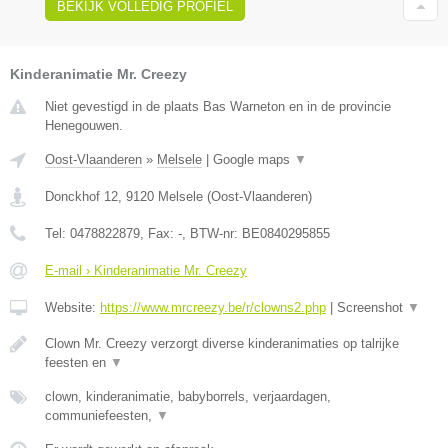
BEKIJK VOLLEDIG PROFIEL
Kinderanimatie Mr. Creezy
Niet gevestigd in de plaats Bas Warneton en in de provincie
Henegouwen.
Oost-Vlaanderen
»
Melsele
|
Google maps
▼
Donckhof 12
,
9120
Melsele
(
Oost-Vlaanderen
)
Tel:
0478822879
, Fax:
-
, BTW-nr:
BE0840295855
E-mail › Kinderanimatie Mr. Creezy
Website:
https://www.mrcreezy.be/r/clowns2.php
|
Screenshot
▼
Clown Mr. Creezy verzorgt diverse kinderanimaties op talrijke
feesten en
▼
clown, kinderanimatie, babyborrels, verjaardagen,
communiefeesten,
▼