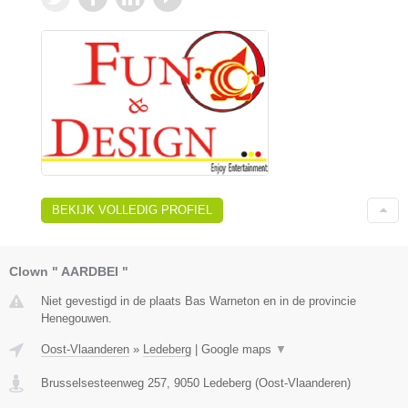
BEKIJK VOLLEDIG PROFIEL
Clown " AARDBEI "
Niet gevestigd in de plaats Bas Warneton en in de provincie
Henegouwen.
Oost-Vlaanderen
»
Ledeberg
|
Google maps
▼
Brusselsesteenweg 257
,
9050
Ledeberg
(
Oost-Vlaanderen
)