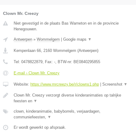
Clown Mr. Creezy
Niet gevestigd in de plaats Bas Warneton en in de provincie
Henegouwen.
Antwerpen
»
Wommelgem
|
Google maps
▼
Kempenlaan 66
,
2160
Wommelgem
(
Antwerpen
)
Tel:
0478822879
, Fax:
-
, BTW-nr:
BE0840295855
E-mail › Clown Mr. Creezy
Website:
https://www.mrcreezy.be/r/clowns1.php
|
Screenshot
▼
Clown Mr. Creezy verzorgt diverse kinderanimaties op talrijke
feesten en
▼
clown, kinderanimatie, babyborrels, verjaardagen,
communiefeesten,
▼
Er wordt gewerkt op afspraak.