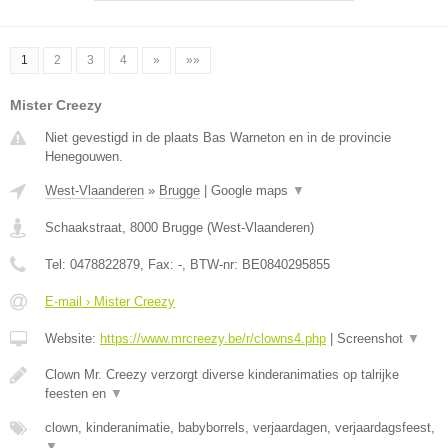
1
2
3
4
»
»»
Mister Creezy
Niet gevestigd in de plaats Bas Warneton en in de provincie
Henegouwen.
West-Vlaanderen
»
Brugge
|
Google maps
▼
Schaakstraat
,
8000
Brugge
(
West-Vlaanderen
)
Tel:
0478822879
, Fax:
-
, BTW-nr:
BE0840295855
E-mail › Mister Creezy
Website:
https://www.mrcreezy.be/r/clowns4.php
|
Screenshot
▼
Clown Mr. Creezy verzorgt diverse kinderanimaties op talrijke
feesten en
▼
clown, kinderanimatie, babyborrels, verjaardagen, verjaardagsfeest,
▼