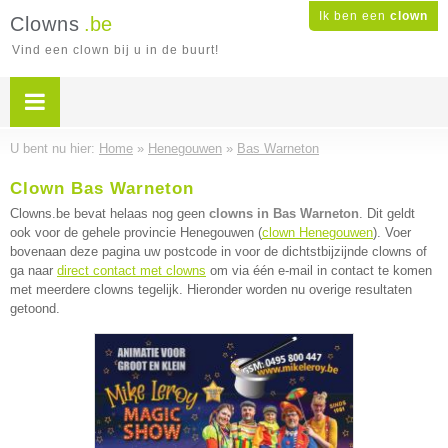
Ik ben een
clown
Clowns
.be
Vind een clown bij u in de buurt!
U bent nu hier:
Home
»
Henegouwen
»
Bas Warneton
Clown Bas Warneton
Clowns.be bevat helaas nog geen
clowns in Bas Warneton
. Dit geldt
ook voor de gehele provincie Henegouwen (
clown Henegouwen
). Voer
bovenaan deze pagina uw postcode in voor de dichtstbijzijnde clowns of
ga naar
direct contact met clowns
om via één e-mail in contact te komen
met meerdere clowns tegelijk. Hieronder worden nu overige resultaten
getoond.