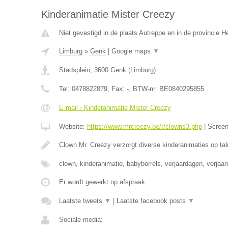
Kinderanimatie Mister Creezy
Niet gevestigd in de plaats Autreppe en in de provincie 
Limburg
»
Genk
|
Google maps
▼
Stadsplein
,
3600
Genk
(
Limburg
)
Tel:
0478822879
, Fax:
-
, BTW-nr:
BE0840295855
E-mail › Kinderanimatie Mister Creezy
Website:
https://www.mrcreezy.be/r/clowns3.php
|
Scree
Clown Mr. Creezy verzorgt diverse kinderanimaties op tal
clown, kinderanimatie, babyborrels, verjaardagen, verjaa
Er wordt gewerkt op afspraak.
Laatste tweets
▼
|
Laatste facebook posts
▼
Sociale media: