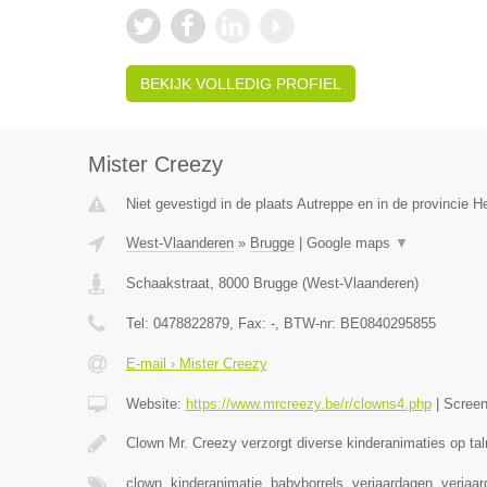
BEKIJK VOLLEDIG PROFIEL
Mister Creezy
Niet gevestigd in de plaats Autreppe en in de provincie 
West-Vlaanderen
»
Brugge
|
Google maps
▼
Schaakstraat
,
8000
Brugge
(
West-Vlaanderen
)
Tel:
0478822879
, Fax:
-
, BTW-nr:
BE0840295855
E-mail › Mister Creezy
Website:
https://www.mrcreezy.be/r/clowns4.php
|
Scree
Clown Mr. Creezy verzorgt diverse kinderanimaties op tal
clown, kinderanimatie, babyborrels, verjaardagen, verjaa