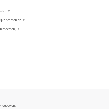
nshot
▼
rijke feesten en
▼
uniefeesten,
▼
Henegouwen.