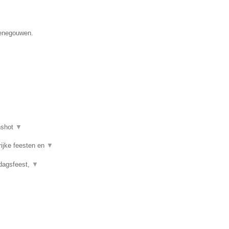
Henegouwen.
nshot
▼
rijke feesten en
▼
rdagsfeest,
▼