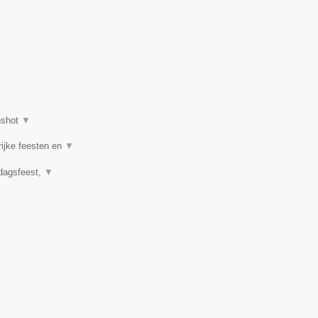
nshot
▼
rijke feesten en
▼
rdagsfeest,
▼