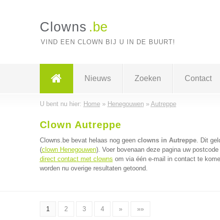
Clowns
.be
VIND EEN CLOWN BIJ U IN DE BUURT!
Nieuws
Zoeken
Contact
U bent nu hier:
Home
»
Henegouwen
»
Autreppe
Clown Autreppe
Clowns.be bevat helaas nog geen
clowns in Autreppe
. Dit ge
(
clown Henegouwen
). Voer bovenaan deze pagina uw postcode i
direct contact met clowns
om via één e-mail in contact te kome
worden nu overige resultaten getoond.
1
2
3
4
»
»»