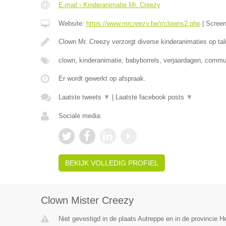
E-mail › Kinderanimatie Mr. Creezy
Website:
https://www.mrcreezy.be/r/clowns2.php
|
Scree
Clown Mr. Creezy verzorgt diverse kinderanimaties op tal
clown, kinderanimatie, babyborrels, verjaardagen, comm
Er wordt gewerkt op afspraak.
Laatste tweets
▼
|
Laatste facebook posts
▼
Sociale media:
BEKIJK VOLLEDIG PROFIEL
Clown Mister Creezy
Niet gevestigd in de plaats Autreppe en in de provincie 