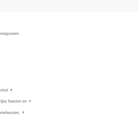
Henegouwen.
nshot
▼
rijke feesten en
▼
uniefeesten,
▼