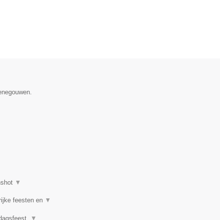
Henegouwen.
nshot
▼
rijke feesten en
▼
rdagsfeest,
▼