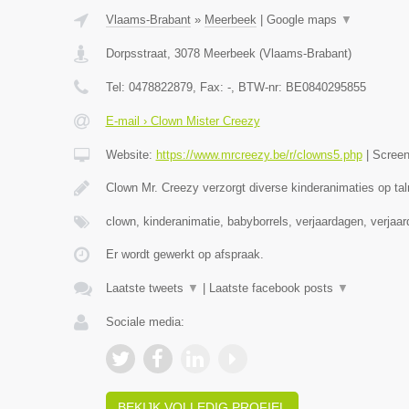
Vlaams-Brabant
»
Meerbeek
|
Google maps
▼
Dorpsstraat
,
3078
Meerbeek
(
Vlaams-Brabant
)
Tel:
0478822879
, Fax:
-
, BTW-nr:
BE0840295855
E-mail › Clown Mister Creezy
Website:
https://www.mrcreezy.be/r/clowns5.php
|
Scree
Clown Mr. Creezy verzorgt diverse kinderanimaties op tal
clown, kinderanimatie, babyborrels, verjaardagen, verjaa
Er wordt gewerkt op afspraak.
Laatste tweets
▼
|
Laatste facebook posts
▼
Sociale media:
BEKIJK VOLLEDIG PROFIEL