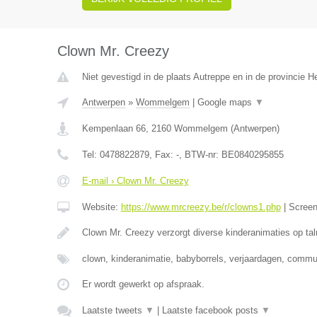
Clown Mr. Creezy
Niet gevestigd in de plaats Autreppe en in de provincie 
Antwerpen
»
Wommelgem
|
Google maps
▼
Kempenlaan 66
,
2160
Wommelgem
(
Antwerpen
)
Tel:
0478822879
, Fax:
-
, BTW-nr:
BE0840295855
E-mail › Clown Mr. Creezy
Website:
https://www.mrcreezy.be/r/clowns1.php
|
Scree
Clown Mr. Creezy verzorgt diverse kinderanimaties op tal
clown, kinderanimatie, babyborrels, verjaardagen, comm
Er wordt gewerkt op afspraak.
Laatste tweets
▼
|
Laatste facebook posts
▼