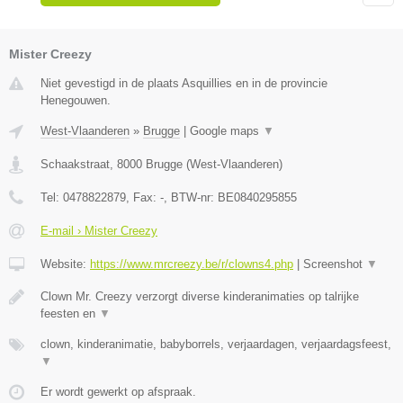
Mister Creezy
Niet gevestigd in de plaats Asquillies en in de provincie
Henegouwen.
West-Vlaanderen
»
Brugge
|
Google maps
▼
Schaakstraat
,
8000
Brugge
(
West-Vlaanderen
)
Tel:
0478822879
, Fax:
-
, BTW-nr:
BE0840295855
E-mail › Mister Creezy
Website:
https://www.mrcreezy.be/r/clowns4.php
|
Screenshot
▼
Clown Mr. Creezy verzorgt diverse kinderanimaties op talrijke
feesten en
▼
clown, kinderanimatie, babyborrels, verjaardagen, verjaardagsfeest,
▼
Er wordt gewerkt op afspraak.