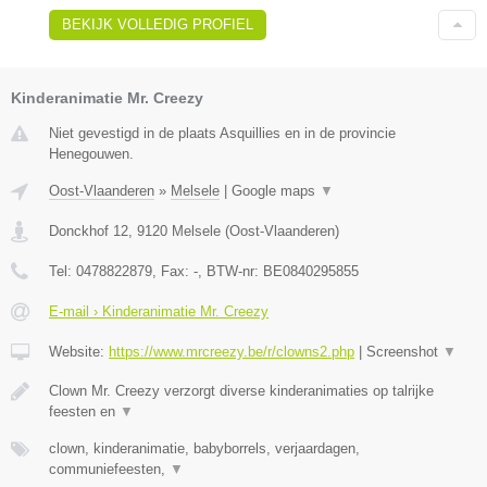
BEKIJK VOLLEDIG PROFIEL
Kinderanimatie Mr. Creezy
Niet gevestigd in de plaats Asquillies en in de provincie
Henegouwen.
Oost-Vlaanderen
»
Melsele
|
Google maps
▼
Donckhof 12
,
9120
Melsele
(
Oost-Vlaanderen
)
Tel:
0478822879
, Fax:
-
, BTW-nr:
BE0840295855
E-mail › Kinderanimatie Mr. Creezy
Website:
https://www.mrcreezy.be/r/clowns2.php
|
Screenshot
▼
Clown Mr. Creezy verzorgt diverse kinderanimaties op talrijke
feesten en
▼
clown, kinderanimatie, babyborrels, verjaardagen,
communiefeesten,
▼