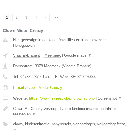
1
2
3
4
»
»»
Clown Mister Creezy
Niet gevestigd in de plaats Asquillies en in de provincie
Henegouwen.
Vlaams-Brabant
»
Meerbeek
|
Google maps
▼
Dorpsstraat
,
3078
Meerbeek
(
Vlaams-Brabant
)
Tel:
0478822879
, Fax:
-
, BTW-nr:
BE0840295855
E-mail › Clown Mister Creezy
Website:
https://www.mrcreezy.be/r/clowns5.php
|
Screenshot
▼
Clown Mr. Creezy verzorgt diverse kinderanimaties op talrijke
feesten en
▼
clown, kinderanimatie, babyborrels, verjaardagen, verjaardagsfeest,
▼