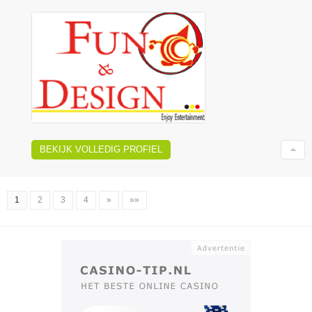
BEKIJK VOLLEDIG PROFIEL
1
2
3
4
»
»»