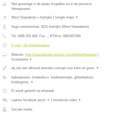
Niet gevestigd in de plaats Asquillies en in de provincie
Henegouwen.
West-Vlaanderen
»
Aartrijke
|
Google maps
▼
Hugo verrieststraat
,
8211
Aartrijke
(
West-Vlaanderen
)
Tel:
0495 655 669
, Fax:
-
, BTW-nr:
0891857590
E-mail › De feesttherapeut
Website:
http://jurgendewitte.wixsite.com/defeesttherapeut
|
Screenshot
▼
wij zijn een allround animatie concept voor klein en groot.
▼
ballonplooien, kinderdisco, kinderanimatie, glitterttattoos,
kindergrime,
▼
Er wordt gewerkt op afspraak.
Laatste facebook posts
▼
|
Introductie video
▼
Sociale media: