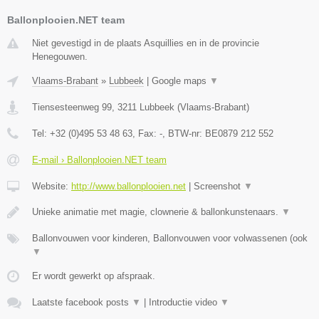
Ballonplooien.NET team
Niet gevestigd in de plaats Asquillies en in de provincie
Henegouwen.
Vlaams-Brabant
»
Lubbeek
|
Google maps
▼
Tiensesteenweg 99
,
3211
Lubbeek
(
Vlaams-Brabant
)
Tel:
+32 (0)495 53 48 63
, Fax:
-
, BTW-nr:
BE0879 212 552
E-mail › Ballonplooien.NET team
Website:
http://www.ballonplooien.net
|
Screenshot
▼
Unieke animatie met magie, clownerie & ballonkunstenaars.
▼
Ballonvouwen voor kinderen, Ballonvouwen voor volwassenen (ook
▼
Er wordt gewerkt op afspraak.
Laatste facebook posts
▼
|
Introductie video
▼