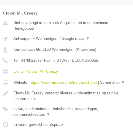
Clown Mr. Creezy
Niet gevestigd in de plaats Asquillies en in de provincie
Henegouwen.
Antwerpen
»
Wommelgem
|
Google maps
▼
Kempenlaan 66
,
2160
Wommelgem
(
Antwerpen
)
Tel:
0478822879
, Fax:
-
, BTW-nr:
BE0840295855
E-mail › Clown Mr. Creezy
Website:
https://www.mrcreezy.be/r/clowns1.php
|
Screenshot
▼
Clown Mr. Creezy verzorgt diverse kinderanimaties op talrijke
feesten en
▼
clown, kinderanimatie, babyborrels, verjaardagen,
communiefeesten,
▼
Er wordt gewerkt op afspraak.