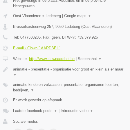
Niet gevestigd in de plaats Asquillies en in de provincie
Henegouwen.
Oost-Vlaanderen
»
Ledeberg
|
Google maps
▼
Brusselsesteenweg 257
,
9050
Ledeberg
(
Oost-Vlaanderen
)
Tel:
0477530285
, Fax:
geen
, BTW-nr:
739.379.926
E-mail › Clown " AARDBEI "
Website:
http://www.clownaardbei.be
|
Screenshot
▼
animatie - presentatie - organisatie voor groot en klein als er maar
▼
animatie kinderen volwassen, presentatie, organiseren feesten,
bedrijven,
▼
Er wordt gewerkt op afspraak.
Laatste facebook posts
▼
|
Introductie video
▼
Sociale media: