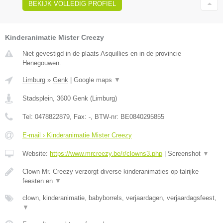
BEKIJK VOLLEDIG PROFIEL
Kinderanimatie Mister Creezy
Niet gevestigd in de plaats Asquillies en in de provincie
Henegouwen.
Limburg
»
Genk
|
Google maps
▼
Stadsplein
,
3600
Genk
(
Limburg
)
Tel:
0478822879
, Fax:
-
, BTW-nr:
BE0840295855
E-mail › Kinderanimatie Mister Creezy
Website:
https://www.mrcreezy.be/r/clowns3.php
|
Screenshot
▼
Clown Mr. Creezy verzorgt diverse kinderanimaties op talrijke
feesten en
▼
clown, kinderanimatie, babyborrels, verjaardagen, verjaardagsfeest,
▼