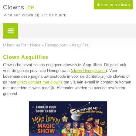
Ik ben een
clown
Clowns
.be
Vind een clown bij u in de buurt!
U bent nu hier:
Home
»
Henegouwen
»
Asquillies
Clown Asquillies
Clowns.be bevat helaas nog geen
clowns in Asquillies
. Dit geldt ook
voor de gehele provincie Henegouwen (
clown Henegouwen
). Voer
bovenaan deze pagina uw postcode in voor de dichtstbijzijnde clowns of
ga naar
direct contact met clowns
om via één e-mail in contact te komen
met meerdere clowns tegelijk. Hieronder worden nu overige resultaten
getoond.