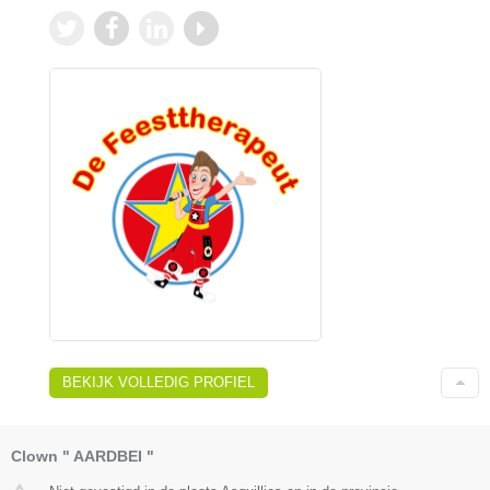
BEKIJK VOLLEDIG PROFIEL
Clown " AARDBEI "