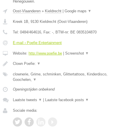
Henegouwen.
Oost-Vlaanderen
»
Kieldrecht
|
Google maps
▼
Kreek 1B
,
9130
Kieldrecht
(
Oost-Vlaanderen
)
Tel:
0484/464616
, Fax:
-
, BTW-nr:
BE 0835104870
E-mail › Poefie Entertainment
Website:
http://www.poefie.be
|
Screenshot
▼
Clown Poefie:
▼
clownerie, Grime, schminken, Glittertattoos, Kinderdisco,
Goochelen,
▼
Openingstijden onbekend
Laatste tweets
▼
|
Laatste facebook posts
▼
Sociale media: