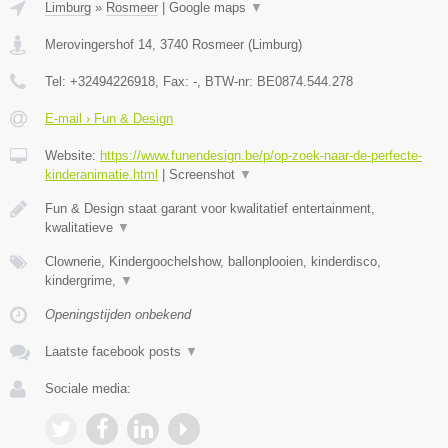
Limburg
»
Rosmeer
|
Google maps
▼
Merovingershof 14
,
3740
Rosmeer
(
Limburg
)
Tel:
+32494226918
, Fax:
-
, BTW-nr:
BE0874.544.278
E-mail › Fun & Design
Website:
https://www.funendesign.be/p/op-zoek-naar-de-perfecte-
kinderanimatie.html
|
Screenshot
▼
Fun & Design staat garant voor kwalitatief entertainment,
kwalitatieve
▼
Clownerie, Kindergoochelshow, ballonplooien, kinderdisco,
kindergrime,
▼
Openingstijden onbekend
Laatste facebook posts
▼
Sociale media: