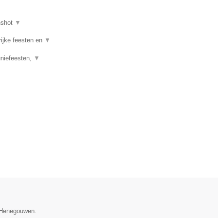
nshot
▼
rijke feesten en
▼
uniefeesten,
▼
e Henegouwen.