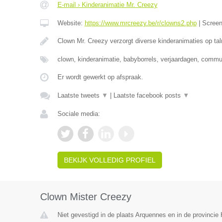
E-mail › Kinderanimatie Mr. Creezy
Website:
https://www.mrcreezy.be/r/clowns2.php
|
Scree
Clown Mr. Creezy verzorgt diverse kinderanimaties op tal
clown, kinderanimatie, babyborrels, verjaardagen, comm
Er wordt gewerkt op afspraak.
Laatste tweets
▼
|
Laatste facebook posts
▼
Sociale media:
BEKIJK VOLLEDIG PROFIEL
Clown Mister Creezy
Niet gevestigd in de plaats Arquennes en in de provinci