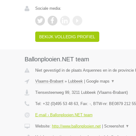
Sociale media:
BEKIJK VOLLEDIG PROFIEL
Ballonplooien.NET team
Niet gevestigd in de plaats Arquennes en in de provinci
Vlaams-Brabant
»
Lubbeek
|
Google maps
▼
Tiensesteenweg 99
,
3211
Lubbeek
(
Vlaams-Brabant
)
Tel:
+32 (0)495 53 48 63
, Fax:
-
, BTW-nr:
BE0879 212 55
E-mail › Ballonplooien.NET team
Website:
http://www.ballonplooien.net
|
Screenshot
▼