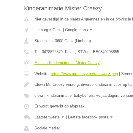
Kinderanimatie Mister Creezy
Niet gevestigd in de plaats Arquennes en in de provinci
Limburg
»
Genk
|
Google maps
▼
Stadsplein
,
3600
Genk
(
Limburg
)
Tel:
0478822879
, Fax:
-
, BTW-nr:
BE0840295855
E-mail › Kinderanimatie Mister Creezy
Website:
https://www.mrcreezy.be/r/clowns3.php
|
Scree
Clown Mr. Creezy verzorgt diverse kinderanimaties op tal
clown, kinderanimatie, babyborrels, verjaardagen, verjaa
Er wordt gewerkt op afspraak.
Laatste tweets
▼
|
Laatste facebook posts
▼
Sociale media: