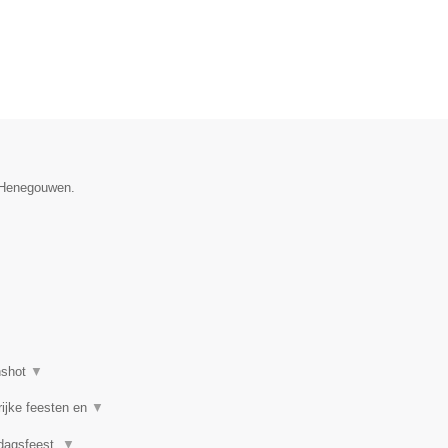
e Henegouwen.
nshot
▼
rijke feesten en
▼
rdagsfeest,
▼