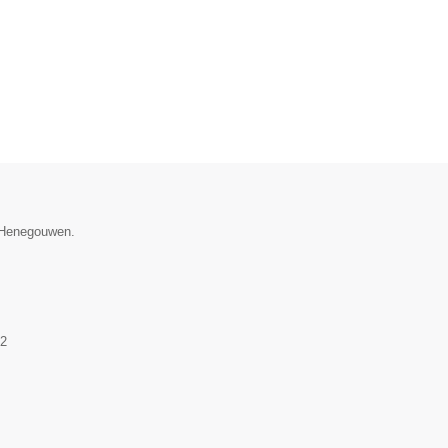
e Henegouwen.
2