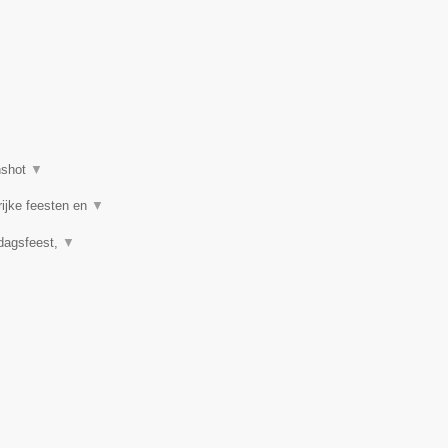
nshot
▼
rijke feesten en
▼
rdagsfeest,
▼