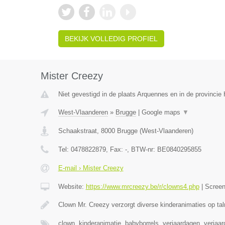
BEKIJK VOLLEDIG PROFIEL
Mister Creezy
Niet gevestigd in de plaats Arquennes en in de provinci
West-Vlaanderen
»
Brugge
|
Google maps
▼
Schaakstraat
,
8000
Brugge
(
West-Vlaanderen
)
Tel:
0478822879
, Fax:
-
, BTW-nr:
BE0840295855
E-mail › Mister Creezy
Website:
https://www.mrcreezy.be/r/clowns4.php
|
Scree
Clown Mr. Creezy verzorgt diverse kinderanimaties op tal
clown, kinderanimatie, babyborrels, verjaardagen, verjaa