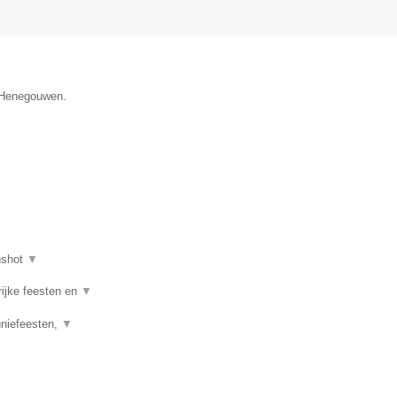
e Henegouwen.
nshot
▼
rijke feesten en
▼
uniefeesten,
▼