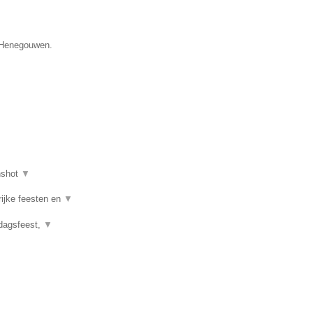
e Henegouwen.
nshot
▼
rijke feesten en
▼
rdagsfeest,
▼