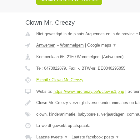
Clown Mr. Creezy
Niet gevestigd in de plaats Arquennes en in de provinci
Antwerpen
»
Wommelgem
|
Google maps
▼
Kempenlaan 66
,
2160
Wommelgem
(
Antwerpen
)
Tel:
0478822879
, Fax:
-
, BTW-nr:
BE0840295855
E-mail › Clown Mr. Creezy
Website:
https://www.mrcreezy.be/r/clowns1.php
|
Scree
Clown Mr. Creezy verzorgt diverse kinderanimaties op tal
clown, kinderanimatie, babyborrels, verjaardagen, comm
Er wordt gewerkt op afspraak.
Laatste tweets
▼
|
Laatste facebook posts
▼