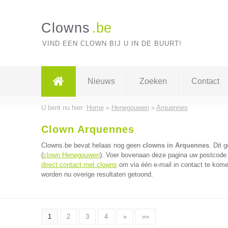
Clowns
.be
VIND EEN CLOWN BIJ U IN DE BUURT!
Nieuws
Zoeken
Contact
U bent nu hier:
Home
»
Henegouwen
»
Arquennes
Clown Arquennes
Clowns.be bevat helaas nog geen
clowns in Arquennes
. Dit 
(
clown Henegouwen
). Voer bovenaan deze pagina uw postcode i
direct contact met clowns
om via één e-mail in contact te kome
worden nu overige resultaten getoond.
1
2
3
4
»
»»