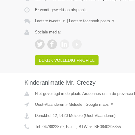
Er wordt gewerkt op afspraak.
Laatste tweets
▼
|
Laatste facebook posts
▼
Sociale media:
BEKIJK VOLLEDIG PROFIEL
Kinderanimatie Mr. Creezy
Niet gevestigd in de plaats Arquennes en in de provinci
Oost-Vlaanderen
»
Melsele
|
Google maps
▼
Donckhof 12
,
9120
Melsele
(
Oost-Vlaanderen
)
Tel:
0478822879
, Fax:
-
, BTW-nr:
BE0840295855