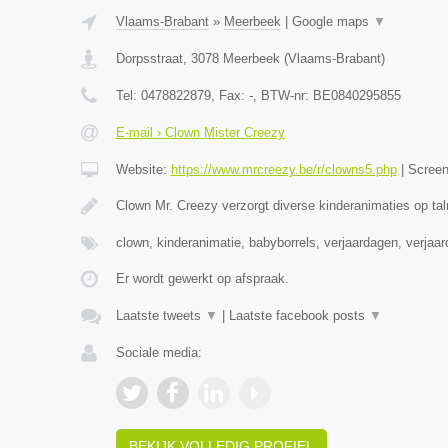
Vlaams-Brabant
»
Meerbeek
|
Google maps
▼
Dorpsstraat
,
3078
Meerbeek
(
Vlaams-Brabant
)
Tel:
0478822879
, Fax:
-
, BTW-nr:
BE0840295855
E-mail › Clown Mister Creezy
Website:
https://www.mrcreezy.be/r/clowns5.php
|
Scree
Clown Mr. Creezy verzorgt diverse kinderanimaties op tal
clown, kinderanimatie, babyborrels, verjaardagen, verjaa
Er wordt gewerkt op afspraak.
Laatste tweets
▼
|
Laatste facebook posts
▼
Sociale media:
BEKIJK VOLLEDIG PROFIEL