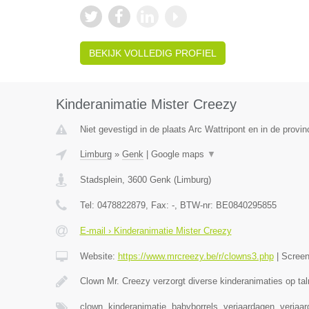
BEKIJK VOLLEDIG PROFIEL
Kinderanimatie Mister Creezy
Niet gevestigd in de plaats Arc Wattripont en in de prov
Limburg
»
Genk
|
Google maps
▼
Stadsplein
,
3600
Genk
(
Limburg
)
Tel:
0478822879
, Fax:
-
, BTW-nr:
BE0840295855
E-mail › Kinderanimatie Mister Creezy
Website:
https://www.mrcreezy.be/r/clowns3.php
|
Scree
Clown Mr. Creezy verzorgt diverse kinderanimaties op tal
clown, kinderanimatie, babyborrels, verjaardagen, verjaa