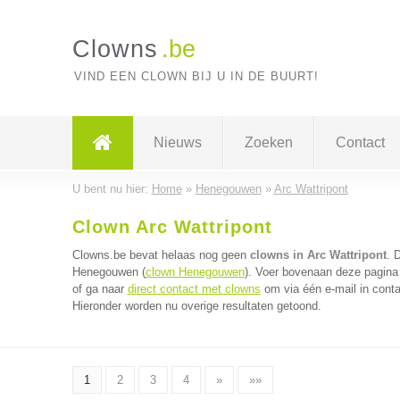
Clowns
.be
VIND EEN CLOWN BIJ U IN DE BUURT!
Nieuws
Zoeken
Contact
U bent nu hier:
Home
»
Henegouwen
»
Arc Wattripont
Clown Arc Wattripont
Clowns.be bevat helaas nog geen
clowns in Arc Wattripont
. 
Henegouwen (
clown Henegouwen
). Voer bovenaan deze pagina 
of ga naar
direct contact met clowns
om via één e-mail in conta
Hieronder worden nu overige resultaten getoond.
1
2
3
4
»
»»