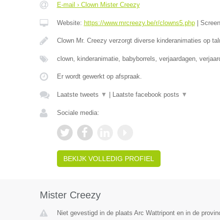
E-mail › Clown Mister Creezy
Website:
https://www.mrcreezy.be/r/clowns5.php
|
Scree
Clown Mr. Creezy verzorgt diverse kinderanimaties op tal
clown, kinderanimatie, babyborrels, verjaardagen, verjaa
Er wordt gewerkt op afspraak.
Laatste tweets
▼
|
Laatste facebook posts
▼
Sociale media:
BEKIJK VOLLEDIG PROFIEL
Mister Creezy
Niet gevestigd in de plaats Arc Wattripont en in de prov