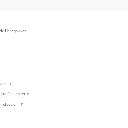
incie Henegouwen.
nshot
▼
rijke feesten en
▼
uniefeesten,
▼