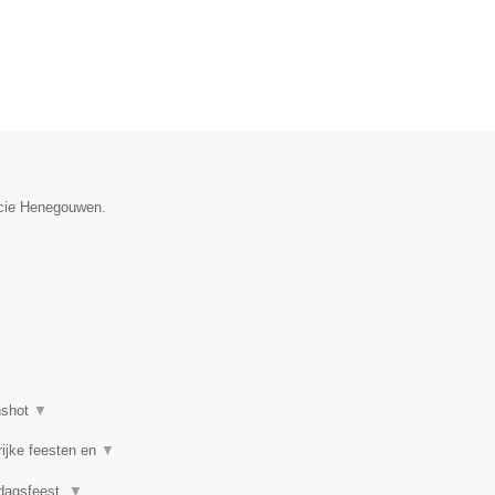
incie Henegouwen.
nshot
▼
rijke feesten en
▼
rdagsfeest,
▼