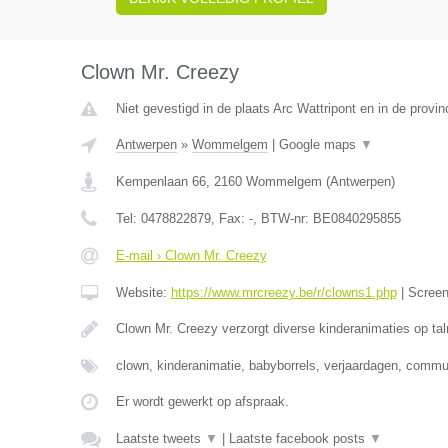
Clown Mr. Creezy
Niet gevestigd in de plaats Arc Wattripont en in de prov
Antwerpen
»
Wommelgem
|
Google maps
▼
Kempenlaan 66
,
2160
Wommelgem
(
Antwerpen
)
Tel:
0478822879
, Fax:
-
, BTW-nr:
BE0840295855
E-mail › Clown Mr. Creezy
Website:
https://www.mrcreezy.be/r/clowns1.php
|
Scree
Clown Mr. Creezy verzorgt diverse kinderanimaties op tal
clown, kinderanimatie, babyborrels, verjaardagen, comm
Er wordt gewerkt op afspraak.
Laatste tweets
▼
|
Laatste facebook posts
▼