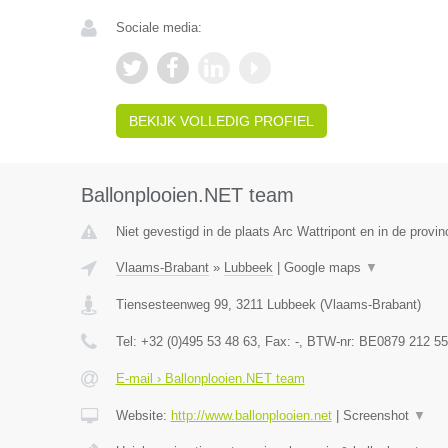
Sociale media:
BEKIJK VOLLEDIG PROFIEL
Ballonplooien.NET team
Niet gevestigd in de plaats Arc Wattripont en in de prov
Vlaams-Brabant
»
Lubbeek
|
Google maps
▼
Tiensesteenweg 99
,
3211
Lubbeek
(
Vlaams-Brabant
)
Tel:
+32 (0)495 53 48 63
, Fax:
-
, BTW-nr:
BE0879 212 55
E-mail › Ballonplooien.NET team
Website:
http://www.ballonplooien.net
|
Screenshot
▼