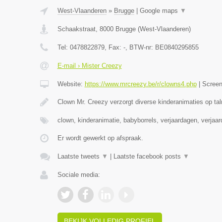
West-Vlaanderen
»
Brugge
|
Google maps
▼
Schaakstraat
,
8000
Brugge
(
West-Vlaanderen
)
Tel:
0478822879
, Fax:
-
, BTW-nr:
BE0840295855
E-mail › Mister Creezy
Website:
https://www.mrcreezy.be/r/clowns4.php
|
Scree
Clown Mr. Creezy verzorgt diverse kinderanimaties op tal
clown, kinderanimatie, babyborrels, verjaardagen, verjaa
Er wordt gewerkt op afspraak.
Laatste tweets
▼
|
Laatste facebook posts
▼
Sociale media:
BEKIJK VOLLEDIG PROFIEL