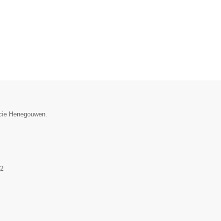
incie Henegouwen.
2