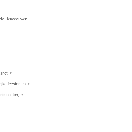
incie Henegouwen.
nshot
▼
rijke feesten en
▼
uniefeesten,
▼