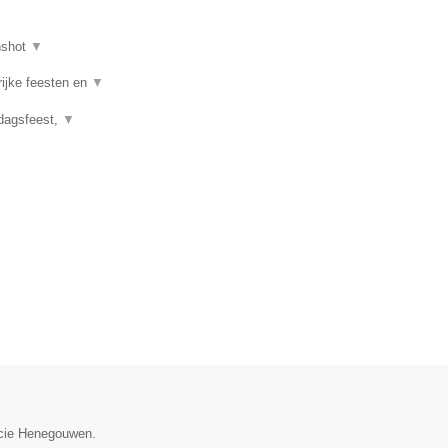
nshot
▼
rijke feesten en
▼
rdagsfeest,
▼
incie Henegouwen.