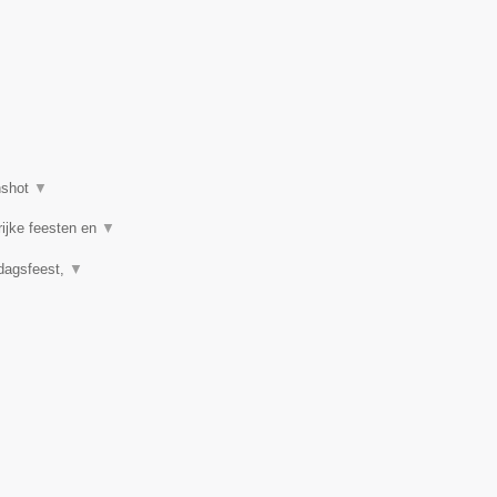
nshot
▼
rijke feesten en
▼
rdagsfeest,
▼