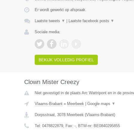
Er wordt gewerkt op afspraak.
Laatste tweets
▼
|
Laatste facebook posts
▼
Sociale media:
BEKIJK VOLLEDIG PROFIEL
Clown Mister Creezy
Niet gevestigd in de plaats Arc Wattripont en in de prov
Vlaams-Brabant
»
Meerbeek
|
Google maps
▼
Dorpsstraat
,
3078
Meerbeek
(
Vlaams-Brabant
)
Tel:
0478822879
, Fax:
-
, BTW-nr:
BE0840295855