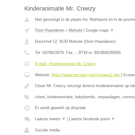
Kinderanimatie Mr. Creezy
Niet gevestigd in de plaats Arc Wattripont en in de prov
Oost-Vlaanderen
»
Melsele
|
Google maps
▼
Donckhof 12
,
9120
Melsele
(
Oost-Vlaanderen
)
Tel:
0478822879
, Fax:
-
, BTW-nr:
BE0840295855
E-mail › Kinderanimatie Mr. Creezy
Website:
https://www.mrcreezy.be/r/clowns2.php
|
Scree
Clown Mr. Creezy verzorgt diverse kinderanimaties op tal
clown, kinderanimatie, babyborrels, verjaardagen, comm
Er wordt gewerkt op afspraak.
Laatste tweets
▼
|
Laatste facebook posts
▼
Sociale media: