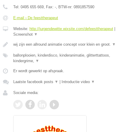
Tel:
0495 655 669
, Fax:
-
, BTW-nr:
0891857590
E-mail › De feesttherapeut
Website:
http://jurgendewitte.wixsite.com/defeesttherapeut
|
Screenshot
▼
wij zijn een allround animatie concept voor klein en groot.
▼
ballonplooien, kinderdisco, kinderanimatie, glitterttattoos,
kindergrime,
▼
Er wordt gewerkt op afspraak.
Laatste facebook posts
▼
|
Introductie video
▼
Sociale media: