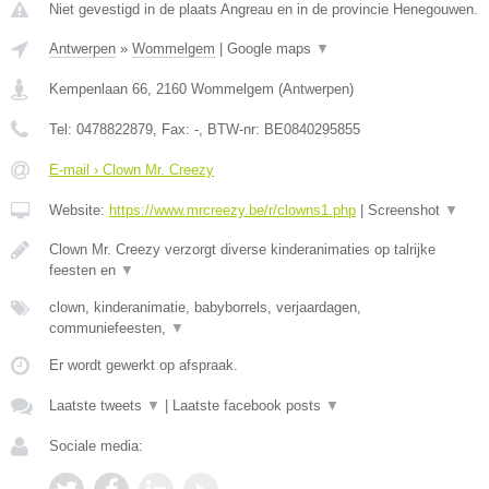
Niet gevestigd in de plaats Angreau en in de provincie Henegouwen.
Antwerpen
»
Wommelgem
|
Google maps
▼
Kempenlaan 66
,
2160
Wommelgem
(
Antwerpen
)
Tel:
0478822879
, Fax:
-
, BTW-nr:
BE0840295855
E-mail › Clown Mr. Creezy
Website:
https://www.mrcreezy.be/r/clowns1.php
|
Screenshot
▼
Clown Mr. Creezy verzorgt diverse kinderanimaties op talrijke
feesten en
▼
clown, kinderanimatie, babyborrels, verjaardagen,
communiefeesten,
▼
Er wordt gewerkt op afspraak.
Laatste tweets
▼
|
Laatste facebook posts
▼
Sociale media: