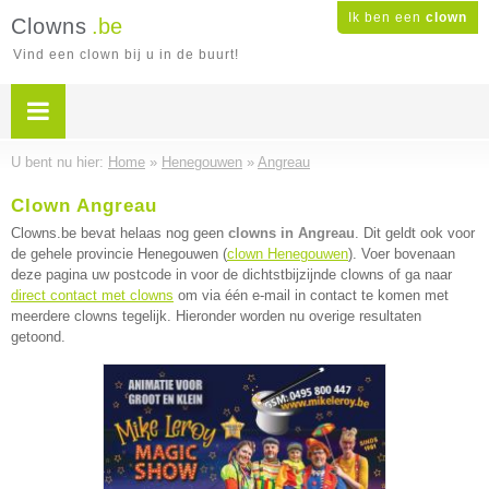
Ik ben een
clown
Clowns
.be
Vind een clown bij u in de buurt!
U bent nu hier:
Home
»
Henegouwen
»
Angreau
Clown Angreau
Clowns.be bevat helaas nog geen
clowns in Angreau
. Dit geldt ook voor
de gehele provincie Henegouwen (
clown Henegouwen
). Voer bovenaan
deze pagina uw postcode in voor de dichtstbijzijnde clowns of ga naar
direct contact met clowns
om via één e-mail in contact te komen met
meerdere clowns tegelijk. Hieronder worden nu overige resultaten
getoond.