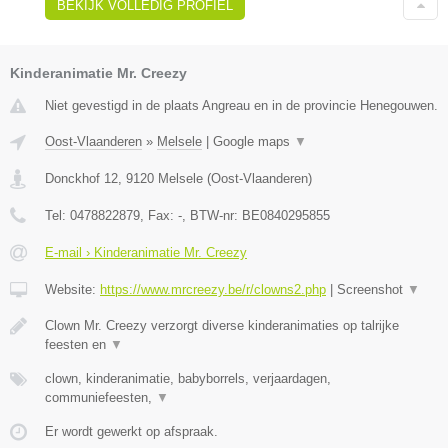
BEKIJK VOLLEDIG PROFIEL
Kinderanimatie Mr. Creezy
Niet gevestigd in de plaats Angreau en in de provincie Henegouwen.
Oost-Vlaanderen
»
Melsele
|
Google maps
▼
Donckhof 12
,
9120
Melsele
(
Oost-Vlaanderen
)
Tel:
0478822879
, Fax:
-
, BTW-nr:
BE0840295855
E-mail › Kinderanimatie Mr. Creezy
Website:
https://www.mrcreezy.be/r/clowns2.php
|
Screenshot
▼
Clown Mr. Creezy verzorgt diverse kinderanimaties op talrijke
feesten en
▼
clown, kinderanimatie, babyborrels, verjaardagen,
communiefeesten,
▼
Er wordt gewerkt op afspraak.