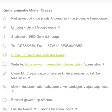
Kinderanimatie Mister Creezy
Niet gevestigd in de plaats Angreau en in de provincie Henegouwen.
Limburg
»
Genk
|
Google maps
▼
Stadsplein
,
3600
Genk
(
Limburg
)
Tel:
0478822879
, Fax:
-
, BTW-nr:
BE0840295855
E-mail › Kinderanimatie Mister Creezy
Website:
https://www.mrcreezy.be/r/clowns3.php
|
Screenshot
▼
Clown Mr. Creezy verzorgt diverse kinderanimaties op talrijke
feesten en
▼
clown, kinderanimatie, babyborrels, verjaardagen, verjaardagsfeest,
▼
Er wordt gewerkt op afspraak.
Laatste tweets
▼
|
Laatste facebook posts
▼