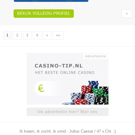
BEKIJK VOLLEDIG PROFIEL
1
2
3
4
»
»»
Uw advertentie hier? Mail ons
Ik kwam, ik zocht, ik vond - Julius Caesar / 47 v.Chr. ;)