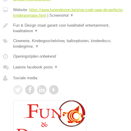
Website:
https://www.funendesign.be/p/op-zoek-naar-de-perfecte-
kinderanimatie.html
|
Screenshot
▼
Fun & Design staat garant voor kwalitatief entertainment,
kwalitatieve
▼
Clownerie, Kindergoochelshow, ballonplooien, kinderdisco,
kindergrime,
▼
Openingstijden onbekend
Laatste facebook posts
▼
Sociale media: