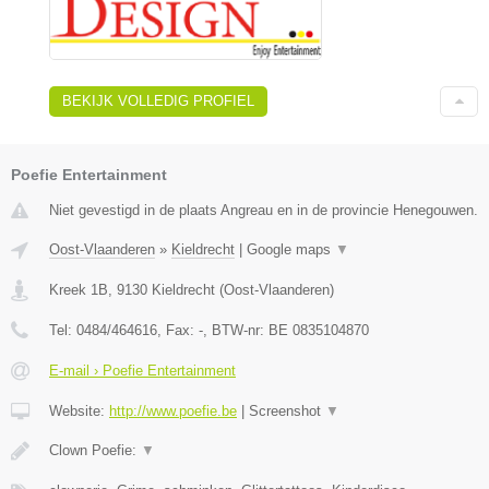
BEKIJK VOLLEDIG PROFIEL
Poefie Entertainment
Niet gevestigd in de plaats Angreau en in de provincie Henegouwen.
Oost-Vlaanderen
»
Kieldrecht
|
Google maps
▼
Kreek 1B
,
9130
Kieldrecht
(
Oost-Vlaanderen
)
Tel:
0484/464616
, Fax:
-
, BTW-nr:
BE 0835104870
E-mail › Poefie Entertainment
Website:
http://www.poefie.be
|
Screenshot
▼
Clown Poefie:
▼