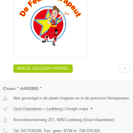
BEKIJK VOLLEDIG PROFIEL
Clown " AARDBEI "
Niet gevestigd in de plaats Angreau en in de provincie Henegouwen.
Oost-Vlaanderen
»
Ledeberg
|
Google maps
▼
Brusselsesteenweg 257
,
9050
Ledeberg
(
Oost-Vlaanderen
)
Tel:
0477530285
, Fax:
geen
, BTW-nr:
739.379.926