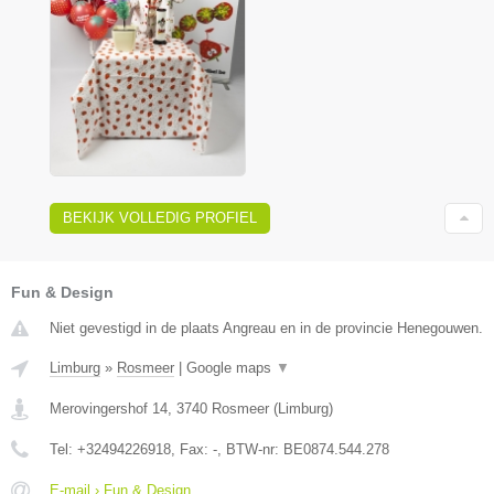
BEKIJK VOLLEDIG PROFIEL
Fun & Design
Niet gevestigd in de plaats Angreau en in de provincie Henegouwen.
Limburg
»
Rosmeer
|
Google maps
▼
Merovingershof 14
,
3740
Rosmeer
(
Limburg
)
Tel:
+32494226918
, Fax:
-
, BTW-nr:
BE0874.544.278
E-mail › Fun & Design