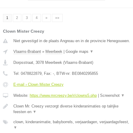
1
2
3
4
»
»»
Clown Mister Creezy
Niet gevestigd in de plaats Angreau en in de provincie Henegouwen.
Vlaams-Brabant
»
Meerbeek
|
Google maps
▼
Dorpsstraat
,
3078
Meerbeek
(
Vlaams-Brabant
)
Tel:
0478822879
, Fax:
-
, BTW-nr:
BE0840295855
E-mail › Clown Mister Creezy
Website:
https://www.mrcreezy.be/r/clowns5.php
|
Screenshot
▼
Clown Mr. Creezy verzorgt diverse kinderanimaties op talrijke
feesten en
▼
clown, kinderanimatie, babyborrels, verjaardagen, verjaardagsfeest,
▼