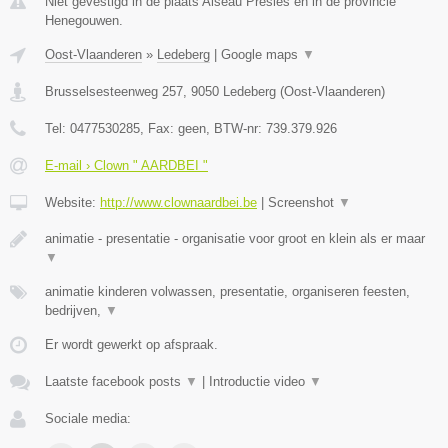
Niet gevestigd in de plaats Aiseau Presles en in de provincie
Henegouwen.
Oost-Vlaanderen
»
Ledeberg
|
Google maps
▼
Brusselsesteenweg 257
,
9050
Ledeberg
(
Oost-Vlaanderen
)
Tel:
0477530285
, Fax:
geen
, BTW-nr:
739.379.926
E-mail › Clown " AARDBEI "
Website:
http://www.clownaardbei.be
|
Screenshot
▼
animatie - presentatie - organisatie voor groot en klein als er maar
▼
animatie kinderen volwassen, presentatie, organiseren feesten,
bedrijven,
▼
Er wordt gewerkt op afspraak.
Laatste facebook posts
▼
|
Introductie video
▼
Sociale media: