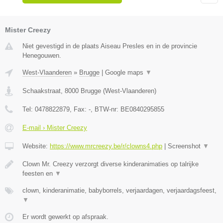
Mister Creezy
Niet gevestigd in de plaats Aiseau Presles en in de provincie
Henegouwen.
West-Vlaanderen
»
Brugge
|
Google maps
▼
Schaakstraat
,
8000
Brugge
(
West-Vlaanderen
)
Tel:
0478822879
, Fax:
-
, BTW-nr:
BE0840295855
E-mail › Mister Creezy
Website:
https://www.mrcreezy.be/r/clowns4.php
|
Screenshot
▼
Clown Mr. Creezy verzorgt diverse kinderanimaties op talrijke
feesten en
▼
clown, kinderanimatie, babyborrels, verjaardagen, verjaardagsfeest,
▼
Er wordt gewerkt op afspraak.