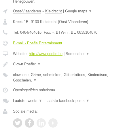
Henegouwen.
Oost-Vlaanderen
»
Kieldrecht
|
Google maps
▼
Kreek 1B
,
9130
Kieldrecht
(
Oost-Vlaanderen
)
Tel:
0484/464616
, Fax:
-
, BTW-nr:
BE 0835104870
E-mail › Poefie Entertainment
Website:
http://www.poefie.be
|
Screenshot
▼
Clown Poefie:
▼
clownerie, Grime, schminken, Glittertattoos, Kinderdisco,
Goochelen,
▼
Openingstijden onbekend
Laatste tweets
▼
|
Laatste facebook posts
▼
Sociale media: