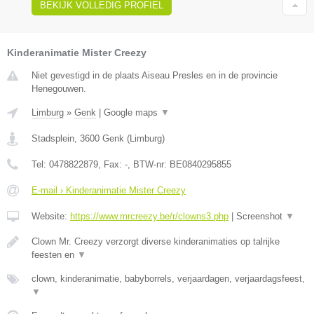
BEKIJK VOLLEDIG PROFIEL
Kinderanimatie Mister Creezy
Niet gevestigd in de plaats Aiseau Presles en in de provincie
Henegouwen.
Limburg
»
Genk
|
Google maps
▼
Stadsplein
,
3600
Genk
(
Limburg
)
Tel:
0478822879
, Fax:
-
, BTW-nr:
BE0840295855
E-mail › Kinderanimatie Mister Creezy
Website:
https://www.mrcreezy.be/r/clowns3.php
|
Screenshot
▼
Clown Mr. Creezy verzorgt diverse kinderanimaties op talrijke
feesten en
▼
clown, kinderanimatie, babyborrels, verjaardagen, verjaardagsfeest,
▼