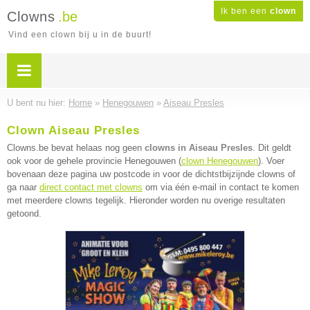
Ik ben een
clown
Clowns
.be
Vind een clown bij u in de buurt!
U bent nu hier:
Home
»
Henegouwen
»
Aiseau Presles
Clown Aiseau Presles
Clowns.be bevat helaas nog geen
clowns in Aiseau Presles
. Dit geldt
ook voor de gehele provincie Henegouwen (
clown Henegouwen
). Voer
bovenaan deze pagina uw postcode in voor de dichtstbijzijnde clowns of
ga naar
direct contact met clowns
om via één e-mail in contact te komen
met meerdere clowns tegelijk. Hieronder worden nu overige resultaten
getoond.