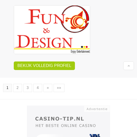
BEKIJK VOLLEDIG PROFIEL
1
2
3
4
»
»»