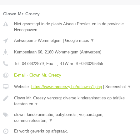
Clown Mr. Creezy
Niet gevestigd in de plaats Aiseau Presles en in de provincie
Henegouwen.
Antwerpen
»
Wommelgem
|
Google maps
▼
Kempenlaan 66
,
2160
Wommelgem
(
Antwerpen
)
Tel:
0478822879
, Fax:
-
, BTW-nr:
BE0840295855
E-mail › Clown Mr. Creezy
Website:
https://www.mrcreezy.be/r/clowns1.php
|
Screenshot
▼
Clown Mr. Creezy verzorgt diverse kinderanimaties op talrijke
feesten en
▼
clown, kinderanimatie, babyborrels, verjaardagen,
communiefeesten,
▼
Er wordt gewerkt op afspraak.