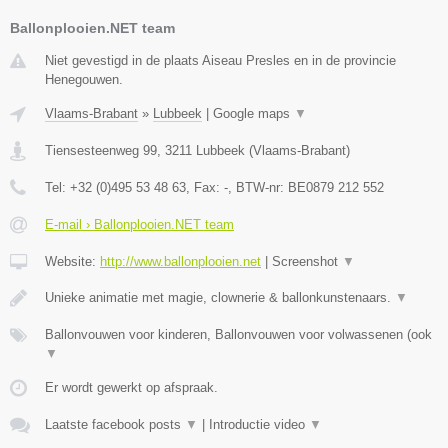
Ballonplooien.NET team
Niet gevestigd in de plaats Aiseau Presles en in de provincie
Henegouwen.
Vlaams-Brabant
»
Lubbeek
|
Google maps
▼
Tiensesteenweg 99
,
3211
Lubbeek
(
Vlaams-Brabant
)
Tel:
+32 (0)495 53 48 63
, Fax:
-
, BTW-nr:
BE0879 212 552
E-mail › Ballonplooien.NET team
Website:
http://www.ballonplooien.net
|
Screenshot
▼
Unieke animatie met magie, clownerie & ballonkunstenaars.
▼
Ballonvouwen voor kinderen, Ballonvouwen voor volwassenen (ook
▼
Er wordt gewerkt op afspraak.
Laatste facebook posts
▼
|
Introductie video
▼