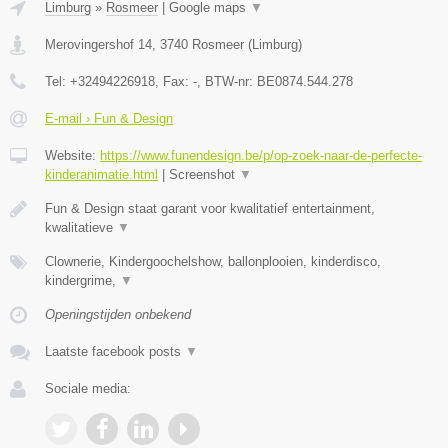
Limburg
»
Rosmeer
|
Google maps
▼
Merovingershof 14
,
3740
Rosmeer
(
Limburg
)
Tel:
+32494226918
, Fax:
-
, BTW-nr:
BE0874.544.278
E-mail › Fun & Design
Website:
https://www.funendesign.be/p/op-zoek-naar-de-perfecte-
kinderanimatie.html
|
Screenshot
▼
Fun & Design staat garant voor kwalitatief entertainment,
kwalitatieve
▼
Clownerie, Kindergoochelshow, ballonplooien, kinderdisco,
kindergrime,
▼
Openingstijden onbekend
Laatste facebook posts
▼
Sociale media: