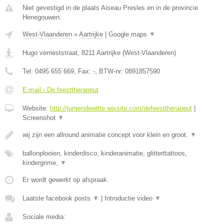
Niet gevestigd in de plaats Aiseau Presles en in de provincie
Henegouwen.
West-Vlaanderen
»
Aartrijke
|
Google maps
▼
Hugo verrieststraat
,
8211
Aartrijke
(
West-Vlaanderen
)
Tel:
0495 655 669
, Fax:
-
, BTW-nr:
0891857590
E-mail › De feesttherapeut
Website:
http://jurgendewitte.wixsite.com/defeesttherapeut
|
Screenshot
▼
wij zijn een allround animatie concept voor klein en groot.
▼
ballonplooien, kinderdisco, kinderanimatie, glitterttattoos,
kindergrime,
▼
Er wordt gewerkt op afspraak.
Laatste facebook posts
▼
|
Introductie video
▼
Sociale media: