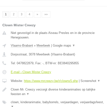
1
2
3
4
»
»»
Clown Mister Creezy
Niet gevestigd in de plaats Aiseau Presles en in de provincie
Henegouwen.
Vlaams-Brabant
»
Meerbeek
|
Google maps
▼
Dorpsstraat
,
3078
Meerbeek
(
Vlaams-Brabant
)
Tel:
0478822879
, Fax:
-
, BTW-nr:
BE0840295855
E-mail › Clown Mister Creezy
Website:
https://www.mrcreezy.be/r/clowns5.php
|
Screenshot
▼
Clown Mr. Creezy verzorgt diverse kinderanimaties op talrijke
feesten en
▼
clown, kinderanimatie, babyborrels, verjaardagen, verjaardagsfeest,
▼