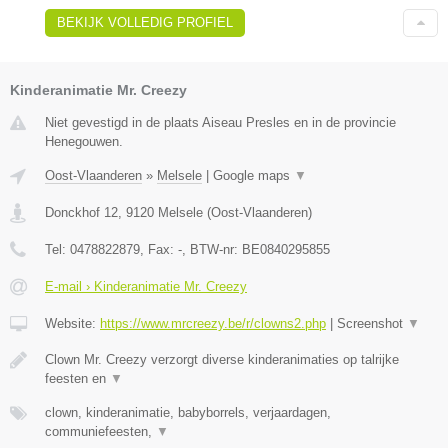
BEKIJK VOLLEDIG PROFIEL
Kinderanimatie Mr. Creezy
Niet gevestigd in de plaats Aiseau Presles en in de provincie
Henegouwen.
Oost-Vlaanderen
»
Melsele
|
Google maps
▼
Donckhof 12
,
9120
Melsele
(
Oost-Vlaanderen
)
Tel:
0478822879
, Fax:
-
, BTW-nr:
BE0840295855
E-mail › Kinderanimatie Mr. Creezy
Website:
https://www.mrcreezy.be/r/clowns2.php
|
Screenshot
▼
Clown Mr. Creezy verzorgt diverse kinderanimaties op talrijke
feesten en
▼
clown, kinderanimatie, babyborrels, verjaardagen,
communiefeesten,
▼